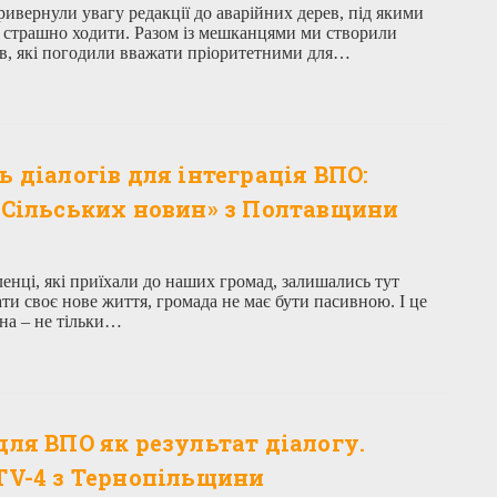
ивернули увагу редакції до аварійних дерев, під якими
 страшно ходити. Разом із мешканцями ми створили
ев, які погодили вважати пріоритетними для…
ь діалогів для інтеграція ВПО:
«Сільських новин» з Полтавщини
енці, які приїхали до наших громад, залишались тут
ти своє нове життя, громада не має бути пасивною. І це
ьна – не тільки…
для ВПО як результат діалогу.
TV-4 з Тернопільщини