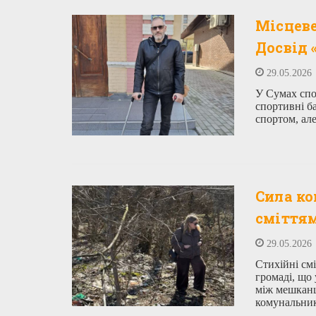
Місцеве
Досвід 
29.05.2026
У Сумах спо
спортивні ба
спортом, ал
Сила ко
сміттям
29.05.2026
Стихійні см
громаді, що 
між мешканц
комунальни