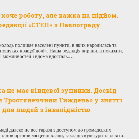
хоче роботу, але важка на підйом.
редакції «СТЕП» з Павлограду
молодь полишає населені пункти, в яких народилась та
в пошуках кращої долі». Наша редакція вирішила показати,
і можливостей і вдома вдосталь.…
ка не має кінцевої зупинки. Досвід
и Тростянеччини Тиждень» у знятті
в для людей з інвалідністю
аді далеко не все гаразд з доступом до громадських
станов органів місцевої влади, закладів культури та освіти.