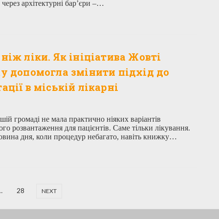
 через архітектурні бар’єри –…
 ніж ліки. Як ініціатива Жовті
ty допомогла змінити підхід до
тації в міській лікарні
шій громаді не мала практично ніяких варіантів
ого розвантаження для пацієнтів. Саме тільки лікування.
овина дня, коли процедур небагато, навіть книжку…
…
28
NEXT