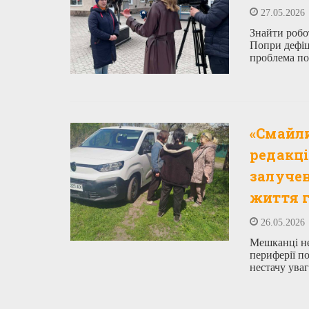
27.05.2026
Знайти робо
Попри дефіц
проблема по
«Смайли
редакці
залучен
життя 
26.05.2026
Мешканці не
периферії п
нестачу уваг