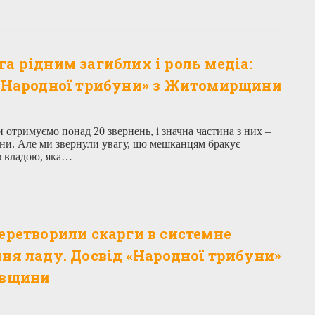
а рідним загиблих і роль медіа:
 «Народної трибуни» з Житомирщини
 отримуємо понад 20 звернень, і значна частина з них –
йни. Але ми звернули увагу, що мешканцям бракує
 з владою, яка…
еретворили скарги в системне
ня ладу. Досвід «Народної трибуни»
авщини