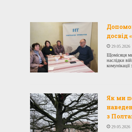
Допомог
досвід
29.05.2026
Щомісяця ми
наслідки ві
комунікації
Як ми п
наведен
з Полт
29.05.2026