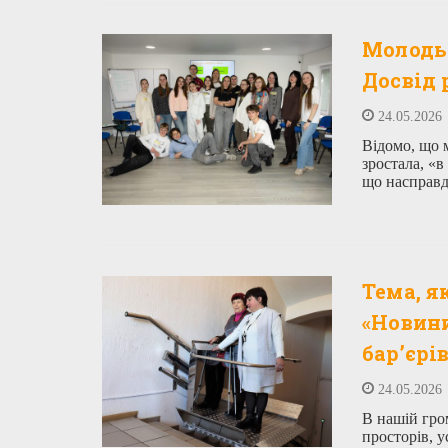
Молодь 
Досвід 
24.05.2026
Відомо, що 
зростала, «
що насправд
Тема, я
«Новин
бар’єрі
24.05.2026
В нашій гром
просторів, у