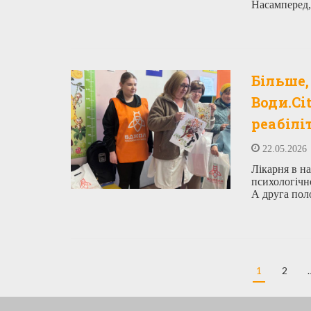
Насамперед,
Більше,
Води.Ci
реабілі
22.05.2026
Лікарня в на
психологічн
А друга пол
1
2