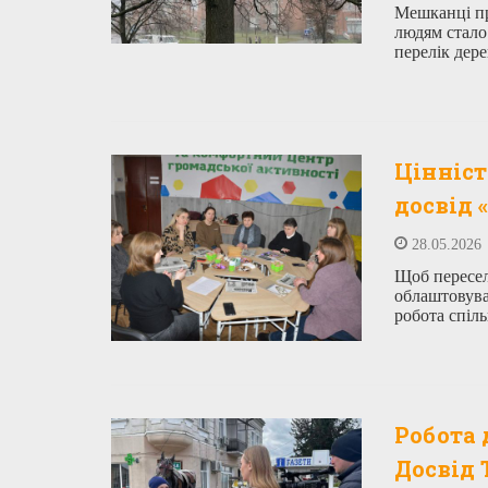
Мешканці пр
людям стало
перелік дер
Цінніст
досвід 
28.05.2026
Щоб пересел
облаштовува
робота спіл
Робота 
Досвід 