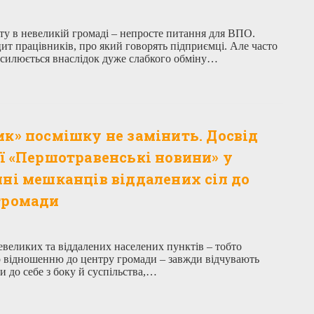
ту в невеликій громаді – непросте питання для ВПО.
ит працівників, про який говорять підприємці. Але часто
силюється внаслідок дуже слабкого обміну…
к» посмішку не замінить. Досвід
ї «Першотравенські новини» у
ні мешканців віддалених сіл до
громади
великих та віддалених населених пунктів – тобто
о відношенню до центру громади – завжди відчувають
и до себе з боку й суспільства,…