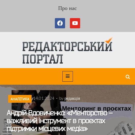
Про нас
14.01.2024
-
by
редакція
АНАЛІТИКА
Андрій Вдовиченко: «Менторство –
важливий інструмент в проєктах
підтримки місцевих медіа»