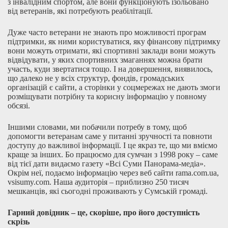
з інвалідним спортом, але вони функціонують ізольовано
від ветеранів, які потребують реабілітації.
Дуже часто ветерани не знають про можливості програм
підтримки, як ними користуватися, яку фінансову підтримку
вони можуть отримати, які спортивні заклади вони можуть
відвідувати, у яких спортивних змаганнях можна брати
участь, куди звертатися тощо. І на довершення, виявилось,
що далеко не у всіх структур, фондів, громадських
організацій є сайти, а сторінки у соцмережах не дають змоги
розміщувати потрібну та корисну інформацію у повному
обсязі.
Іншими словами, ми побачили потребу в тому, щоб
допомогти ветеранам саме у питанні зручності та повноти
доступу до важливої інформації. І це якраз те, що ми вміємо
краще за інших. Бо працюємо для сумчан з 1998 року – саме
від тієї дати видаємо газету «Всі Суми Панорама-медіа».
Окрім неї, подаємо інформацію через веб сайти rama.com.ua,
vsisumy.com. Наша аудиторія – приблизно 250 тисяч
мешканців, які сьогодні проживають у Сумській громаді.
Гарний довідник – це, скоріше, про його доступність
скрізь