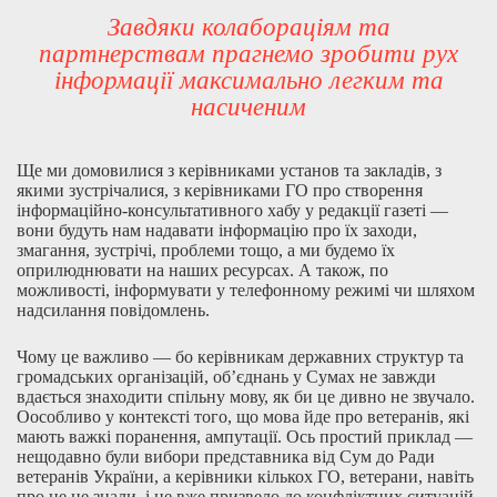
Завдяки колабораціям та
партнерствам прагнемо зробити рух
інформації максимально легким та
насиченим
Ще ми домовилися з керівниками установ та закладів, з
якими зустрічалися, з керівниками ГО про створення
інформаційно-консультативного хабу у редакції газеті —
вони будуть нам надавати інформацію про їх заходи,
змагання, зустрічі, проблеми тощо, а ми будемо їх
оприлюднювати на наших ресурсах. А також, по
можливості, інформувати у телефонному режимі чи шляхом
надсилання повідомлень.
Чому це важливо — бо керівникам державних структур та
громадських організацій, об’єднань у Сумах не завжди
вдається знаходити спільну мову, як би це дивно не звучало.
Оособливо у контексті того, що мова йде про ветеранів, які
мають важкі поранення, ампутації. Ось простий приклад —
нещодавно були вибори представника від Сум до Ради
ветеранів України, а керівники кількох ГО, ветерани, навіть
про це не знали, і це вже призвело до конфліктних ситуацій