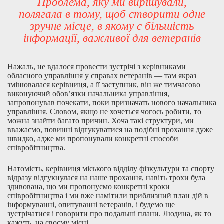
Проблема, яку ми вирішували,
полягала в тому, щоб створити одне
зручне місце, в якому є більшість
інформації, важливої для ветеранів
Нажаль, не вдалося провести зустрічі з керівниками
обласного управління у справах ветеранів — там якраз
змінювалася керівниця, а її заступник, він же тимчасово
виконуючий обов’язки начальника управління,
запропонував почекати, поки призначать нового начальника
управління. Словом, якщо не хочеться чогось робити, то
можна знайти багато причин. Хоча такі структури, ми
вважаємо, повинні відгукуватися на подібні прохання дуже
швидко, адже ми пропонували конкретні способи
співробітництва.
Натомість, керівниця міського відділу фізкультури та спорту
відразу відгукнулася на наше прохання, навіть трохи була
здивована, що ми пропонуємо конкретні кроки
співробітництва і ми вже намітили приблизний план дій в
інформуванні, опитуванні ветеранів, і будемо ще
зустрічатися і говорити про подальші плани. Людина, як то
кажуть, на своєму місці.