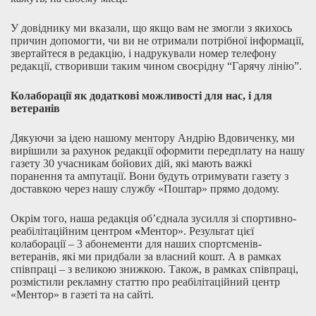
У довіднику ми вказали, що якщо вам не змогли з якихось
причин допомогти, чи ви не отримали потрібної інформації,
звертайтеся в редакцію, і надрукували номер телефону
редакції, створивши таким чином своєрідну “Гарячу лінію”.
Колаборації як додаткові можливості для нас, і для
ветеранів
Дякуючи за ідею нашому ментору Андрію Вдовиченку, ми
вирішили за рахунок редакції оформити передплату на нашу
газету 30 учасникам бойових дій, які мають важкі
поранення та ампутації. Вони будуть отримувати газету з
доставкою через нашу службу «Поштар» прямо додому.
Окрім того, наша редакція об’єднала зусилля зі спортивно-
реабілітаційним центром
«
Ментор». Результат цієї
колаборації – 3 абонементи для наших спортсменів-
ветеранів, які ми придбали за власний кошт. А в рамках
співпраці – з великою знижкою. Також, в рамках співпраці,
розмістили рекламну статтю про реабілітаційний центр
«Ментор» в газеті та на сайті.