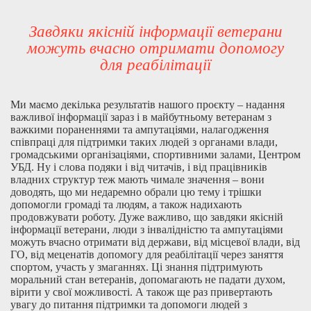
Завдяки якісній інформації ветерани
можуть вчасно отримати допомогу
для реабілітації
Ми маємо декілька результатів нашого проєкту – надання
важливої інформації зараз і в майбутньому ветеранам з
важкими пораненнями та ампутаціями, налагодження
співпраці для підтримки таких людей з органами влади,
громадськими організаціями, спортивними залами, Центром
УБД. Ну і слова подяки і від читачів, і від працівників
владних структур теж мають чимале значення – вони
доводять, що ми недаремно обрали цю тему і трішки
допомогли громаді та людям, а також надихають
продовжувати роботу. Дуже важливо, що завдяки якісній
інформації ветерани, люди з інвалідністю та ампутаціями
можуть вчасно отримати від держави, від місцевої влади, від
ГО, від меценатів допомогу для реабілітації через заняття
спортом, участь у змаганнях. Ці знання підтримують
моральний стан ветеранів, допомагають не падати духом,
вірити у свої можливості. А також ще раз привертають
увагу до питання підтримки та допомоги людей з