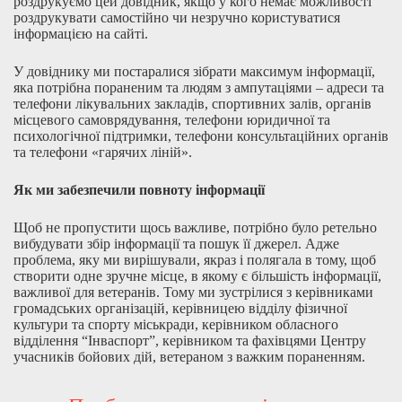
роздрукуємо цей довідник, якщо у кого немає можливості
роздрукувати самостійно чи незручно користуватися
інформацією на сайті.
У довіднику ми постаралися зібрати максимум інформації,
яка потрібна пораненим та людям з ампутаціями – адреси та
телефони лікувальних закладів, спортивних залів, органів
місцевого самоврядування, телефони юридичної та
психологічної підтримки, телефони консультаційних органів
та телефони «гарячих ліній».
Як ми забезпечили повноту інформації
Щоб не пропустити щось важливе, потрібно було ретельно
вибудувати збір інформації та пошук її джерел. Адже
проблема, яку ми вирішували, якраз і полягала в тому, щоб
створити одне зручне місце, в якому є більшість інформації,
важливої для ветеранів. Тому ми зустрілися з керівниками
громадських організацій, керівницею відділу фізичної
культури та спорту міськради, керівником обласного
відділення “Інваспорт”, керівником та фахівцями Центру
учасників бойових дій, ветераном з важким пораненням.