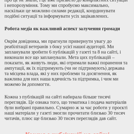
і непорозуміння. Тому ми спробуємо максимально,
наскільки це можливо силами редакції, координувати
подібні ситуації та інформувати усіх зацікавлених.
Робота медіа як важливий аспект залучення громади
Окрім довідника, ми прагнули привернути увагу до
реабілітації ветеранів з боку усієї нашої аудиторії. Ми
запланували зробити 6 публікацій у газеті та 8 на сайті, і
виконали все що запланували. Мета цих публікацій –
показати, як живуть люди, які отримали важкі поранення та
ампутації, як їх підтримують (чи не підтримують) держава
та місцева влада, які у них проблеми та досягнення, як
важлива для них наша вдячність та підтримка, і чим ми
можемо їм допомогти.
Кожна з публікацій на сайті набирала більше тисячі
переглядів. Це ознака того, що тематика і подача матеріалів
були вибрані правильно. Сумарно ж за час роботи у проєкті
наші матеріали у газеті змогли прочитати близько 30 тисяч
читачів, плюс ще близько 30 тисяч переглядів дав сайт.