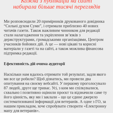
Кожна з публікацій на сайті
набирала більше тисячі переглядів
Ми розповсюдили 20 примірників друкованого довідника
“Сильні духом Суми”, і отримали приблизно 40 нових
читачів газети. Також важливим чинником для редакції
стали налагодження та укріплення зв’язків з
держструктурами, громадськими організаціями, Центром
учасників бойових дій. А це — нові цікаві та корисні
матеріали у газеті та на сайті, а також можлива фінансова
підтримка редакції.
Ефективність дій очима аудиторії
Наскільки нам вдалось отримати той результат, задля якого
ми все це робили? Щоб дізнатись, ми провели два
опитування на своєму вебсайті. У першому проголосувало
87 людей, друге ще триває. Усі, з ким ми спілкувалися,
схвально і позитивно оцінили проєкт та відзначили саме ту
його цінність, яку ми і заклали – що це єдине джерело
систематизованої інформації для ветеранів. А одне з ГО, за
нашим прикладом, хоче спробувати створити «Електронну
мапу для ветеранів».