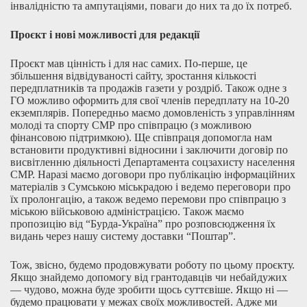
інвалідністю та ампутаціями, поваги до них та до їх потреб.
Проєкт і нові можливості для редакції
Проєкт мав цінність і для нас самих. По-перше, це
збільшення відвідуваності сайту, зростання кількості
передплатників та продажів газети у роздріб. Також одне з
ГО можливо оформить для свої членів передплату на 10-20
екземплярів. Попередньо маємо домовленість з управлінням
молоді та спорту СМР про співпрацю (з можливою
фінансовою підтримкою). Ще співпраця допомогла нам
встановити продуктивні відносини і заключити договір по
висвітленню діяльності Департамента соцзахисту населення
СМР. Наразі маємо договори про публікацію інформаційних
матеріалів з Сумською міськрадою і ведемо переговори про
їх пролонгацію, а також ведемо перемови про співпрацю з
міською військовою адміністрацією. Також маємо
пропозицію від “Бурда-Україна” про розповсюдження їх
видань через нашу систему доставки “Поштар”.
Тож, звісно, будемо продовжувати роботу по цьому проєкту.
Якщо знайдемо допомогу від грантодавців чи небайдужих
— чудово, можна буде зробити щось суттєвіше. Якщо ні —
будемо працювати у межах своїх можливостей. Адже ми