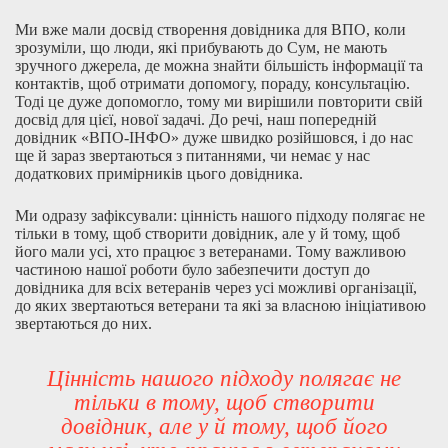
Ми вже мали досвід створення довідника для ВПО, коли
зрозуміли, що люди, які прибувають до Сум, не мають
зручного джерела, де можна знайти більшість інформації та
контактів, щоб отримати допомогу, пораду, консультацію.
Тоді це дуже допомогло, тому ми вирішили повторити свій
досвід для цієї, нової задачі. До речі, наш попередній
довідник «ВПО-ІНФО» дуже швидко розійшовся, і до нас
ще й зараз звертаються з питаннями, чи немає у нас
додаткових примірників цього довідника.
Ми одразу зафіксували: цінність нашого підходу полягає не
тільки в тому, щоб створити довідник, але у й тому, щоб
його мали усі, хто працює з ветеранами. Тому важливою
частиною нашої роботи було забезпечити доступ до
довідника для всіх ветеранів через усі можливі організації,
до яких звертаються ветерани та які за власною ініціативою
звертаються до них.
Цінність нашого підходу полягає не
тільки в тому, щоб створити
довідник, але у й тому, щоб його