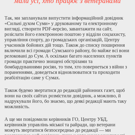
мали усі, хто працює з ветеранами
Так, ми запланували випустити інформаційний довідник
«Сильні духом Суми» у друкованому та електронному
вигляді, створити PDF-версію, завантажити на сайт,
розіслати його електронною поштою у відділи соцзахисту,
управління спорту, до громадських організацій, Центру
учасників бойових дій тощо. Також до списку поширення
включили всі громади Сумського району, бо майже всі вони
релоковані до Сум. А оскільки багато населених пунктів
громади практично знищені обстрілами та
бомбардуваннями росіян, то тим, хто повернеться з війни з
пораненнями, доведеться відновлюватися та проходити
реабілітацію саме у Сумах.
Також будемо звертатися до редакцій районних газет, щоб
вони на своїх сайтах розмістили довідник, а можливо, й
надрукували його, бо знаємо, що деякі редакції мають таку
можливість.
А ще ми повідомили керівників ГО, Центру УБД,
керівників управлінь міської та райради, що ветерани
можуть звертатися безпосередньо до редакції — ми