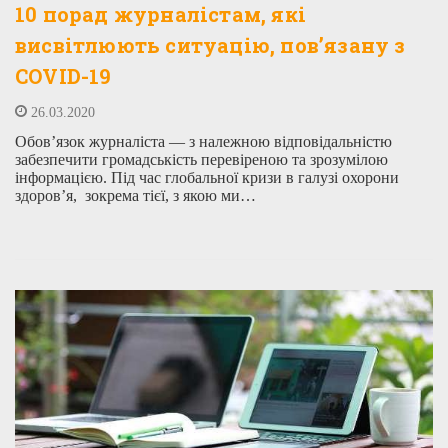
10 порад журналістам, які
висвітлюють ситуацію, пов’язану з
COVID-19
26.03.2020
Обов’язок журналіста — з належною відповідальністю
забезпечити громадськість перевіреною та зрозумілою
інформацією. Під час глобальної кризи в галузі охорони
здоров’я, зокрема тієї, з якою ми…