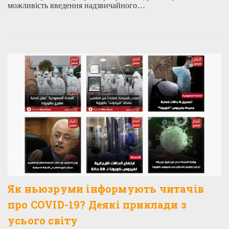
можливість введення надзвичайного…
Як ньюзруми інформують читачів
про COVID-19? Деякі приклади з
усього світу