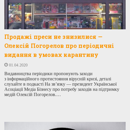
Продажі преси не знизилися —
Олексій Погорелов про періодичні
видання в умовах карантину
01.04.2020
Видавництва періодики пропонують заходи
з інформаційного протистояння вірусній кризі, деталі
слухайте в подкасті На зв’язку — президент Української
Асоціації Медіа Бізнесу про потребу заходів на підтримку
медій Олексій Погорелов.…