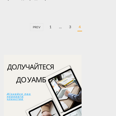
1
…
3
4
PREV