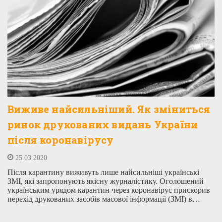
Виживе найсильніший. Як зміниться
ринок друкованих видань України
після коронавірусу
25.03.2020
Після карантину виживуть лише найсильніші українські
ЗМІ, які запропонують якісну журналістику. Оголошений
українським урядом карантин через коронавірус прискорив
перехід друкованих засобів масової інформації (ЗМІ) в…