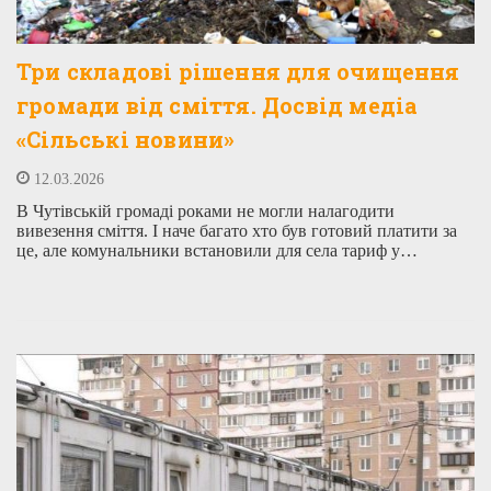
Три складові рішення для очищення
громади від сміття. Досвід медіа
«Сільські новини»
12.03.2026
В Чутівській громаді роками не могли налагодити
вивезення сміття. І наче багато хто був готовий платити за
це, але комунальники встановили для села тариф у…