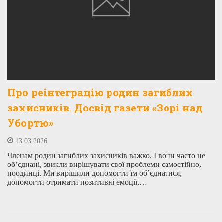
Про реінтеграцію родин загиблих
захисників. Досвід газети «Зорі над
Убортю»
13.03.2026
Членам родин загиблих захисників важко. І вони часто не
об’єднані, звикли вирішувати свої проблеми самостійно,
поодинці. Ми вирішили допомогти їм об’єднатися,
допомогти отримати позитивні емоції,…