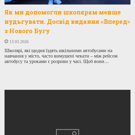
Як ми допомогли школярам менше
нудьгувати. Досвід видання «Вперед»
з Нового Бугу
13.03.2026
Школярі, які щодня їздять шкільними автобусами на
навчання у місто, часто вимушені чекати – між рейсом
автобусу та уроками є розриви у часі. Щоб вони…