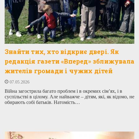
Знайти тих, хто відкриє двері. Як
редакція газети «Вперед» зближувала
жителів громади і чужих дітей
07.05.2026
Війна загострила багато проблем і в окремих сім’ях, і в
суспільстві в цілому. Але найважче – дітям, які, як відомо, не
обирають собі батьків. Натомість…