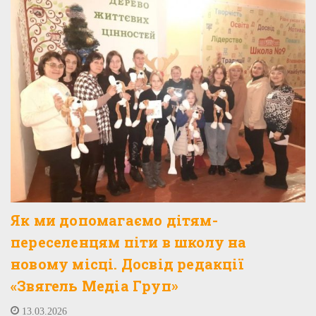
Як ми допомагаємо дітям-
переселенцям піти в школу на
новому місці. Досвід редакції
«Звягель Медіа Груп»
13.03.2026