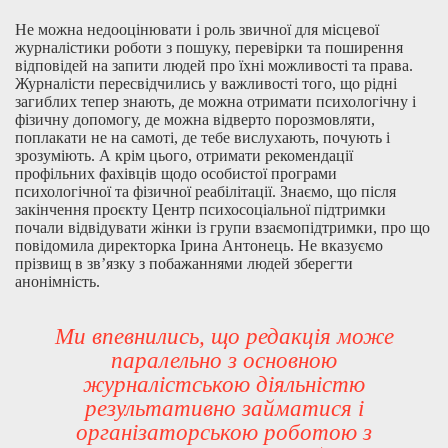
Не можна недооцінювати і роль звичної для місцевої
журналістики роботи з пошуку, перевірки та поширення
відповідей на запити людей про їхні можливості та права.
Журналісти пересвідчились у важливості того, що рідні
загиблих тепер знають, де можна отримати психологічну і
фізичну допомогу, де можна відверто порозмовляти,
поплакати не на самоті, де тебе вислухають, почують і
зрозуміють. А крім цього, отримати рекомендації
профільних фахівців щодо особистої програми
психологічної та фізичної реабілітації. Знаємо, що після
закінчення проєкту Центр психосоціальної підтримки
почали відвідувати жінки із групи взаємопідтримки, про що
повідомила директорка Ірина Антонець. Не вказуємо
прізвищ в зв’язку з побажаннями людей зберегти
анонімність.
Ми впевнились, що редакція може
паралельно з основною
журналістською діяльністю
результативно займатися і
організаторською роботою з