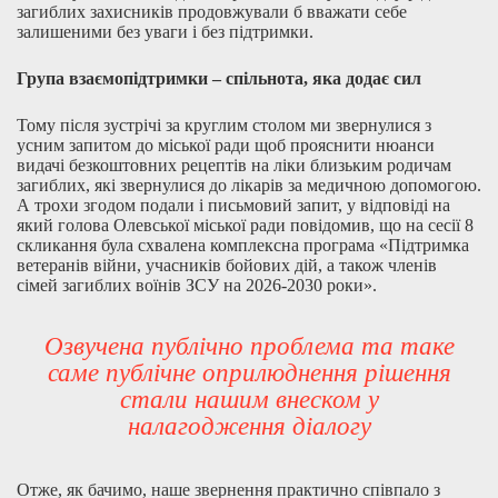
загиблих захисників продовжували б вважати себе
залишеними без уваги і без підтримки.
Група взаємопідтримки – спільнота, яка додає сил
Тому після зустрічі за круглим столом ми звернулися з
усним запитом до міської ради щоб прояснити нюанси
видачі безкоштовних рецептів на ліки близьким родичам
загиблих, які звернулися до лікарів за медичною допомогою.
А трохи згодом подали і письмовий запит, у відповіді на
який голова Олевської міської ради повідомив, що на сесії 8
скликання була схвалена комплексна програма «Підтримка
ветеранів війни, учасників бойових дій, а також членів
сімей загиблих воїнів ЗСУ на 2026-2030 роки».
Озвучена публічно проблема та таке
саме публічне оприлюднення рішення
стали нашим внеском у
налагодження діалогу
Отже, як бачимо, наше звернення практично співпало з