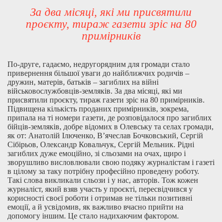
За два місяці, які ми присвятили
проєкту, тираж газети зріс на 80
примірників
По-друге, гадаємо, недругорядним для громади стало
привернення більшої уваги до найближчих родичів –
дружин, матерів, батьків – загиблих на війні
військовослужбовців-земляків. За два місяці, які ми
присвятили проєкту, тираж газети зріс на 80 примірників.
Підвищена кількість проданих примірників, зокрема,
припала на ті номери газети, де розповідалося про загиблих
бійців-земляків, добре відомих в Олевську та селах громади,
як от: Анатолій Ілюченко, В’ячеслав Бочковський, Сергій
Сібірьов, Олександр Ковальчук, Сергій Мельник. Рідні
загиблих дуже емоційно, зі сльозами на очах, щиро і
зворушливо висловлювали свою подяку журналістам і газеті
в цілому за таку потрібну професійно проведену роботу.
Такі слова викликали сльози і у нас, авторів. Тож кожен
журналіст, який взяв участь у проєкті, пересвідчився у
корисності своєї роботи і отримав не тільки позитивні
емоції, а й усвідомив, як важливо вчасно прийти на
допомогу іншим. Це стало надихаючим фактором.