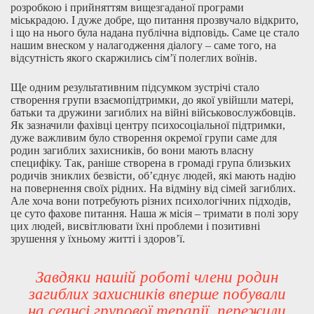
розробкою і прийняттям вищезгаданої програми
міськрадою. І дуже добре, що питання прозвучало відкрито,
і що на нього була надана публічна відповідь. Саме це стало
нашим внеском у налагодження діалогу – саме того, на
відсутність якого скаржились сім’ї полеглих воїнів.
Ще одним результативним підсумком зустрічі стало
створення групи взаємопідтримки, до якої увійшли матері,
батьки та дружини загиблих на війні військовослужбовців.
Як зазначили фахівці центру психосоціальної підтримки,
дуже важливим було створення окремої групи саме для
родин загиблих захисників, бо вони мають власну
специфіку. Так, раніше створена в громаді група близьких
родичів зниклих безвісти, об’єднує людей, які мають надію
на повернення своїх рідних. На відміну від сімей загиблих.
Але хоча вони потребують різних психологічних підходів,
це суто фахове питання. Наша ж місія – тримати в полі зору
цих людей, висвітлювати їхні проблеми і позитивні
зрушення у їхньому житті і здоров’ї.
Завдяки нашій роботі члени родин
загиблих захисників вперше побували
на сеансі групової терапії, пережили