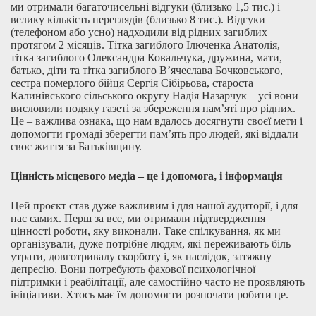
ми отримали багаточисельні відгуки (близько 1,5 тис.) і
велику кількість переглядів (близько 8 тис.). Відгуки
(телефоном або усно) надходили від рідних загиблих
протягом 2 місяців. Тітка загиблого Ілюченка Анатолія,
тітка загиблого Олександра Ковальчука, дружина, мати,
батько, діти та тітка загиблого В’ячеслава Бочковського,
сестра померлого бійця Сергія Сібірьова, староста
Калинівського сільського округу Надія Назарчук – усі вони
висловили подяку газеті за збереження пам’яті про рідних.
Це – важлива ознака, що нам вдалось досягнути своєї мети і
допомогти громаді зберегти пам’ять про людей, які віддали
своє життя за Батьківщину.
Цінність місцевого медіа – це і допомога, і інформація
Цей проєкт став дуже важливим і для нашої аудиторії, і для
нас самих. Перш за все, ми отримали підтвердження
цінності роботи, яку виконали. Таке спілкування, як ми
організували, дуже потрібне людям, які переживають біль
утрати, довготривалу скорботу і, як наслідок, затяжну
депресію. Вони потребують фахової психологічної
підтримки і реабілітації, але самостійно часто не проявляють
ініціативи. Хтось має їм допомогти розпочати робити це.