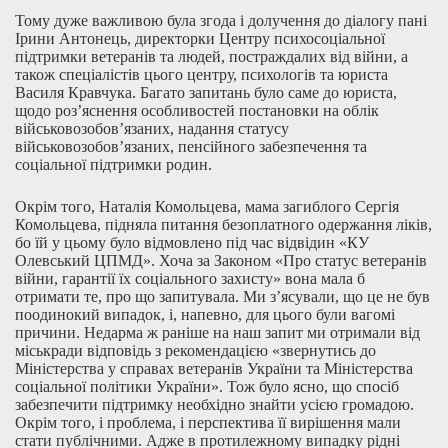
Тому дуже важливою була згода і долучення до діалогу пані
Ірини Антонець, директорки Центру психосоціальної
підтримки ветеранів та людей, постраждалих від війни, а
також спеціалістів цього центру, психологів та юриста
Василя Кравчука. Багато запитань було саме до юриста,
щодо роз’яснення особливостей постановки на облік
військовозобов’язаних, надання статусу
військовозобов’язаних, пенсійного забезпечення та
соціальної підтримки родин.
Окрім того, Наталія Комольцева, мама загиблого Сергія
Комольцева, підняла питання безоплатного одержання ліків,
бо їй у цьому було відмовлено під час відвідин «КУ
Олевський ЦПМД». Хоча за Законом «Про статус ветеранів
війни, гарантії їх соціального захисту» вона мала б
отримати те, про що запитувала. Ми з’ясували, що це не був
поодинокий випадок, і, напевно, для цього були вагомі
причини. Недарма ж раніше на наш запит ми отримали від
міськради відповідь з рекомендацією «звернутись до
Міністерства у справах ветеранів України та Міністерства
соціальної політики України». Тож було ясно, що спосіб
забезпечити підтримку необхідно знайти усією громадою.
Окрім того, і проблема, і перспектива її вирішення мали
стати публічними. Адже в протилежному випадку рідні