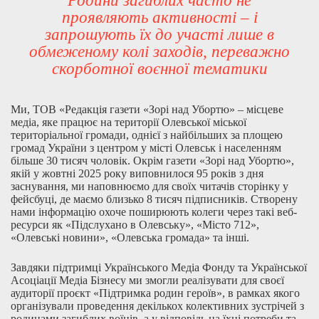
Родини загиблих часто не
проявляють активності – і
запрошують їх до участі лише в
обмеженому колі заходів, переважно
скорботної воєнної тематики
Ми, ТОВ «Редакція газети «Зорі над Убортю» – місцеве
медіа, яке працює на території Олевської міської
територіальної громади, однієї з найбільших за площею
громад України з центром у місті Олевськ і населенням
більше 30 тисяч чоловік. Окрім газети «Зорі над Убортю»,
якій у жовтні 2025 року виповнилося 95 років з дня
заснування, ми наповнюємо для своїх читачів сторінку у
фейсбуці, де маємо близько 8 тисяч підписників. Створену
нами інформацію охоче поширюють колеги через такі веб-
ресурси як «Підслухано в Олевську», «Місто 712»,
«Олевські новини», «Олевська громада» та інші.
Завдяки підтримці Українського Медіа Фонду та Української
Асоціації Медіа Бізнесу ми змогли реалізувати для своєї
аудиторії проєкт «Підтримка родин героїв», в рамках якого
організували проведення декількох колективних зустрічей з
родинами загиблих воїнів, а у відповідь на їхні потреби та