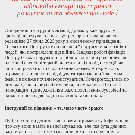
відповідні емоції, що сприяло
розкутості та зближенню людей
Створенню цієї групи взаємопідтримки, вже другої у
громаді, передувала друга зустріч, організована нашою
редакцією 27 січня 2026 року в оновленому приміщенні
Олевського Центру психосоціальної підтримки ветеранів та
людей, які постраждали від війни. Завдяки роботі фахівців
Центру батьки і дружини загиблих воїнів вперше побували
на сеансі групової терапії, пережили відповідні емоції, які
сприяли розкутості та зближенню людей. А окрім того,
отримали запрошення відвідувати тренажерний зал, чим
деякі з них вже почали користуватися. Коли розходились по
домівках, люди щиро обіймалися, посміхалися. Це стало
найкращим підтвердженням важливості таких зустрічей та
їхньої цінності для родин полеглих захисників.
Інструкції та підказки – те, чого часто бракує
Ну і, звісно, ми допомагали людям отримати ту інформацію,
про яку вони навіть не здогадувались, але яка була для них
важливою. Так, як вже зазначили, в ході спілкування за