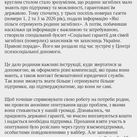
круглим столом стало зрозумілим, що родини загиблих мало
знають про підтримку та можливості, гарантовані їм
державою. Тому спочатку, у трьох поспіль номерах газети
(номери 1, 2 та 3 за 2026 рік), подали інформацію «Які
пільги отримують родини загиблих». А потім, побачивши
наскільки ця інформація є важливою та затребуваною,
створили спеціальний буклет «Соціальні гарантії для сімей
загиблих (померлих) захисників чи захисниць України.
Правові поради». Його ми роздали під час зустрічі у Центрі
психосоціальної допомоги.
Це дало родинам важливі інструкції, куди звертатися за
допомогою, як оформляти різні компенсації, які права вони
мають, а також контакт безкоштовної юридичної служби.
Так вони зможуть знати більше і отримувати більше
підтримки, що підтверджуватиме, що вони не самі.
Щоб точніше спрямовувати свою роботу на потреби родин,
ми провели анонімне опитування щодо проблем, з якими
вони стикаються у нашій громаді. Дізнавались, чи
працюють державні гарантії, чи вчасно виплачуються кошти
і надається необхідна підтримка. Прохання взяти участь в
опитуванні було розіслано через групу взаємопідтримки,
особистими повідомленнями у вайбер. Але заповнені