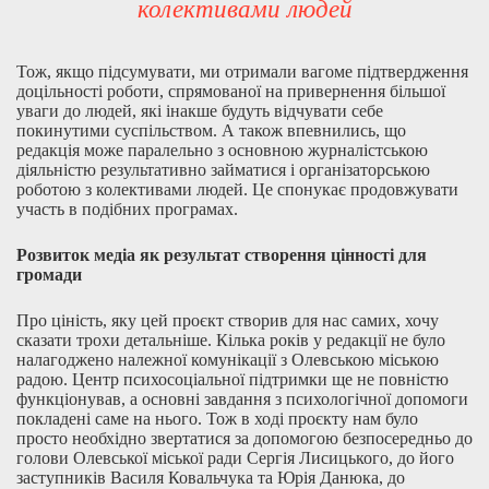
колективами людей
Тож, якщо підсумувати, ми отримали вагоме підтвердження
доцільності роботи, спрямованої на привернення більшої
уваги до людей, які інакше будуть відчувати себе
покинутими суспільством. А також впевнились, що
редакція може паралельно з основною журналістською
діяльністю результативно займатися і організаторською
роботою з колективами людей. Це спонукає продовжувати
участь в подібних програмах.
Розвиток медіа як результат створення цінності для
громади
Про ціність, яку цей проєкт створив для нас самих, хочу
сказати трохи детальніше. Кілька років у редакції не було
налагоджено належної комунікації з Олевською міською
радою. Центр психосоціальної підтримки ще не повністю
функціонував, а основні завдання з психологічної допомоги
покладені саме на нього. Тож в ході проєкту нам було
просто необхідно звертатися за допомогою безпосередньо до
голови Олевської міської ради Сергія Лисицького, до його
заступників Василя Ковальчука та Юрія Данюка, до