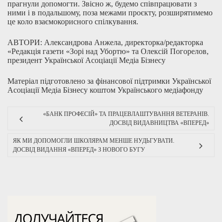
прагнули допомогти. Звісно ж, будемо співпрацювати з
ними і в подальшому, поза межами проєкту, розширятимемо
це коло взаємокорисного спілкування.
АВТОРИ: Александрова Анжела, директорка/редакторка
«Редакція газети «Зорі над Убортю»
та Олексій Погорелов,
президент Української Асоціації Медіа Бізнесу
Матеріал підготовлено за фінансової підтримки Української
Асоціації Медіа Бізнесу коштом Українського медіафонду
«БАНК ПРОФЕСІЙ» ТА ПРАЦЕВЛАШТУВАННЯ ВЕТЕРАНІВ.
ДОСВІД ВИДАВНИЦТВА «ВПЕРЕД»
ЯК МИ ДОПОМОГЛИ ШКОЛЯРАМ МЕНШЕ НУДЬГУВАТИ.
ДОСВІД ВИДАННЯ «ВПЕРЕД» З НОВОГО БУГУ