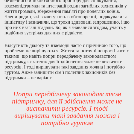
безпечного й інклюзивного простору для спілкування,
взаємопідтримки та інтеграції родин загиблих захисників у
життя громади, збереження пам’яті про полеглих воїнів.
Члени родин, які взяли участь в обговоренні, подякували за
ініціативу і зазначили, що трохи здивовані запрошенню, і що
про них взагалі згадали. Бо, як зізнавалися згодом, участь у
подібних зустрічах для них є рідкістю.
Відсутність діалогу та взаємодії часто є причиною того, що
проблеми не вирішуються. Життя та поточні непрості часи є
такими, що навіть попри передбачену законодавством
підтримку, фактично для її здійснення може не вистачити
ресурсів. І тоді вирішувати такі завдання можна і потрібно
гуртом. Адже залишити сім’ї полеглих захисників без
підтримки – не варіант.
Попри передбачену законодавством
підтримку, для її здійснення може не
вистачити ресурсів. І тоді
вирішувати такі завдання можна і
потрібно гуртом