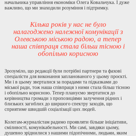
начальника управління економіки Олега Ковальчука. І дуже
важливо, що ми знаходили розуміння і підтримку.
Кілька років у нас не було
налагоджено належної комунікації з
Олевською міською радою, а тепер
наша співпраця стала більш тісною і
обопільно корисною
Зрозуміло, що редакції були потрібні партнери та фахові
спеціалісти для виконання запланованого у цьому проєкті.
Ми і в цьому зверталися за порадами та підказками до
міської ради, тож наша співпраця з ними стала більш тісною
і обопільно корисною. Тепер плануємо звертатися до
керівництва громади з пропозиціями залучення рідних і
близьких загиблих до ширшого спектру заходів, що
сприятиме швидшій соціалізації цих людей.
Колегам-журналістам радимо проявляти більше ініціативи,
сміливості, комунікабельності. Ми самі, завдяки цьому,
душевно зріднилися з нашими підопічними, людьми, яким