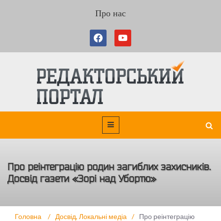
Про нас
Про реінтеграцію родин загиблих захисників.
Досвід газети «Зорі над Убортю»
Головна
/
Досвід
,
Локальні медіа
/
Про реінтеграцію