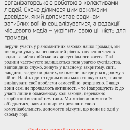
організаторською роботою з колективами
людей. Охоче ділимося цим важливим
досвідом, який допомагає родинам
загиблих воїнів соціалізуватися, а редакції
місцевого медіа – укріпити свою цінність для
громади.
Беручи участь у різноманітних заходах нашої громади, ми
звернули увагу на неналежний рівень залучення членів
родин загиблих військових до суспільного життя. Такі
родини часто-густо залишаються поза увагою суспільства,
відповідних служб, живуть у власному, закритому, світі,
наодинці згадуючи рідних, які вже не повернуться додому з
війни. Навіть один з одним вони мало спілкуються, звикли
вирішувати свої проблеми самостійно, розрізнено. І якщо
вони самі не проявляють активності – то і запрошують їх до
участі лише в обмеженому колі заходів, переважно
скорботної воєнної тематики. Ми хотіли допомогти їм
об’єднатися, навчити ширше проявляти свою
комунікабельність, допомогти відчути, що вони не одні у
своєму горі.