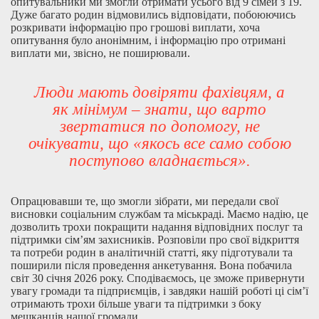
опитувальники ми змогли отримати усього від 9 сімей з 19.
Дуже багато родин відмовились відповідати, побоюючись
розкривати інформацію про грошові виплати, хоча
опитування було анонімним, і інформацію про отримані
виплати ми, звісно, не поширювали.
Люди мають довіряти фахівцям, а
як мінімум – знати, що варто
звертатися по допомогу, не
очікувати, що «якось все само собою
поступово владнається».
Опрацювавши те, що змогли зібрати, ми передали свої
висновки соціальним службам та міськраді. Маємо надію, це
дозволить трохи покращити надання відповідних послуг та
підтримки сім’ям захисників. Розповіли про свої відкриття
та потреби родин в аналітичній статті, яку підготували та
поширили після проведення анкетування. Вона побачила
світ 30 січня 2026 року. Сподіваємось, це зможе привернути
увагу громади та підприємців, і завдяки нашій роботі ці сім’ї
отримають трохи більше уваги та підтримки з боку
мешканців нашої громади.