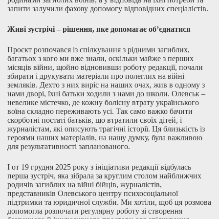
запити залучили фахову допомогу відповідних спеціалістів.
Живі зустрічі – рішення, яке допомагає об’єднатися
Проєкт розпочався із спілкування з рідними загиблих,
багатьох з кого ми вже знали, оскільки майже з перших
місяців війни, щойно відновивши роботу редакції, почали
збирати і друкувати матеріали про полеглих на війні
земляків. Дехто з них виріс на наших очах, жив в одному з
нами дворі, їхні батьки ходили з нами до школи. Олевськ –
невелике містечко, де кожну болісну втрату українського
воїна складно переживають усі. Так само важко бачити
скорботні постаті батьків, що втратили своїх дітей, і
журналістам, які описують трагічні історії. Ця близькість із
героями наших матеріалів, на нашу думку, була важливою
для результативності запланованого.
І от 19 грудня 2025 року з ініціативи редакції відбулась
перша зустріч, яка зібрала за круглим столом найближчих
родичів загиблих на війні бійців, журналістів,
представників Олевського центру психосоціальної
підтримки та юридичної служби. Ми хотіли, щоб ця розмова
допомогла розпочати регулярну роботу зі створення