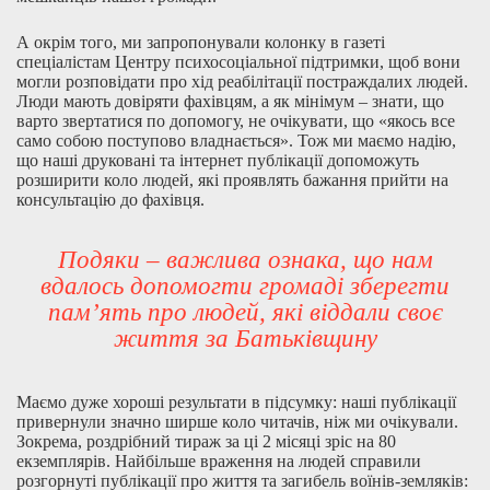
А окрім того, ми запропонували колонку в газеті
спеціалістам Центру психосоціальної підтримки, щоб вони
могли розповідати про хід реабілітації постраждалих людей.
Люди мають довіряти фахівцям, а як мінімум – знати, що
варто звертатися по допомогу, не очікувати, що «якось все
само собою поступово владнається». Тож ми маємо надію,
що наші друковані та інтернет публікації допоможуть
розширити коло людей, які проявлять бажання прийти на
консультацію до фахівця.
Подяки – важлива ознака, що нам
вдалось допомогти громаді зберегти
пам’ять про людей, які віддали своє
життя за Батьківщину
Маємо дуже хороші результати в підсумку: наші публікації
привернули значно ширше коло читачів, ніж ми очікували.
Зокрема, роздрібний тираж за ці 2 місяці зріс на 80
екземплярів. Найбільше враження на людей справили
розгорнуті публікації про життя та загибель воїнів-земляків: