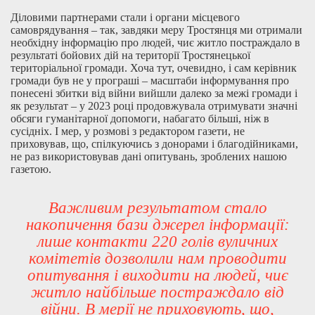
Діловими партнерами стали і органи місцевого
самоврядування – так, завдяки меру Тростянця ми отримали
необхідну інформацію про людей, чиє житло постраждало в
результаті бойових дій на території Тростянецької
територіальної громади. Хоча тут, очевидно, і сам керівник
громади був не у програші – масштаби інформування про
понесені збитки від війни вийшли далеко за межі громади і
як результат – у 2023 році продовжувала отримувати значні
обсяги гуманітарної допомоги, набагато більші, ніж в
сусідніх. І мер, у розмові з редактором газети, не
приховував, що, спілкуючись з донорами і благодійниками,
не раз використовував дані опитувань, зроблених нашою
газетою.
Важливим результатом стало
накопичення бази джерел інформації:
лише контакти 220 голів вуличних
комітетів дозволили нам проводити
опитування і виходити на людей, чиє
житло найбільше постраждало від
війни. В мерії не приховують, що,