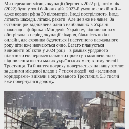
Ми пережили місяць окупації (березень 2022 р.), потім рік
(2022) були у зоні бойових дій. 2023-й умовно спокійний –
адже кордон рф за 30 кілометрів. Іноді пострілюють. Іноді
літають шахеди, літаки, ракети. Але це вже не лякає. За
останній рік відновлена одна з найбільших в Україні
шоколадна фабрика «Монделіс Україна», відновлюється
обстріляна в період окупації лікарня, більшість шкіл в
онлайн, але сховища будуються і наступного навчального
року діти вже навчаються очно. Багато планується
відновити об`єктів у 2024 році – в рамках урядового
пілотного експериментального проєкту з комплексного
відновлення шести малих українських міст, в тому числі і
Тростянця. Та й життя потроху повертається на нашу землю:
за даними місцевої влади з 7 тисяч людей, які «зеленими
коридорами» виїхали з окупованого Тростянця, 5,3 тисячі
вже повернулися додому.