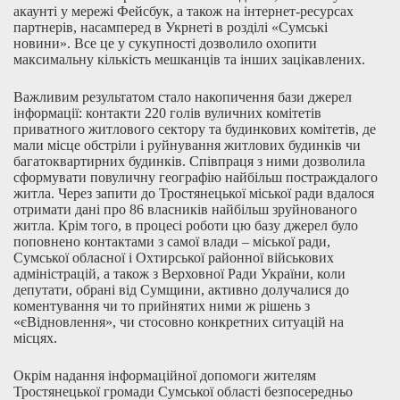
акаунті у мережі Фейсбук, а також на інтернет-ресурсах
партнерів, насамперед в Укрнеті в розділі «Сумські
новини». Все це у сукупності дозволило охопити
максимальну кількість мешканців та інших зацікавлених.
Важливим результатом стало накопичення бази джерел
інформації: контакти 220 голів вуличних комітетів
приватного житлового сектору та будинкових комітетів, де
мали місце обстріли і руйнування житлових будинків чи
багатоквартирних будинків. Співпраця з ними дозволила
сформувати повуличну географію найбільш постраждалого
житла. Через запити до Тростянецької міської ради вдалося
отримати дані про 86 власників найбільш зруйнованого
житла. Крім того, в процесі роботи цю базу джерел було
поповнено контактами з самої влади – міської ради,
Сумської обласної і Охтирської районної військових
адміністрацій, а також з Верховної Ради України, коли
депутати, обрані від Сумщини, активно долучалися до
коментування чи то прийнятих ними ж рішень з
«єВідновлення», чи стосовно конкретних ситуацій на
місцях.
Окрім надання інформаційної допомоги жителям
Тростянецької громади Сумської області безпосередньо