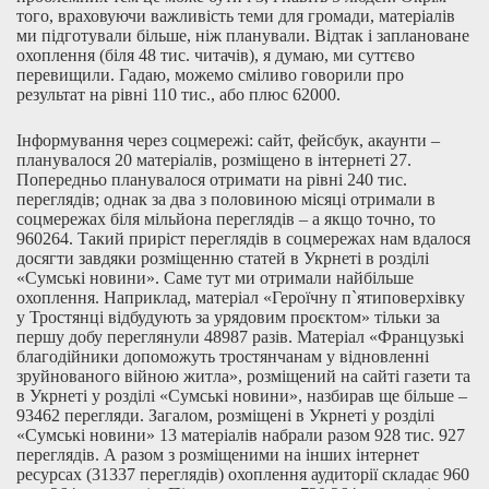
того, враховуючи важливість теми для громади, матеріалів
ми підготували більше, ніж планували. Відтак і заплановане
охоплення (біля 48 тис. читачів), я думаю, ми суттєво
перевищили. Гадаю, можемо сміливо говорили про
результат на рівні 110 тис., або плюс 62000.
Інформування через соцмережі: сайт, фейсбук, акаунти –
планувалося 20 матеріалів, розміщено в інтернеті 27.
Попередньо планувалося отримати на рівні 240 тис.
переглядів; однак за два з половиною місяці отримали в
соцмережах біля мільйона переглядів – а якщо точно, то
960264. Такий приріст переглядів в соцмережах нам вдалося
досягти завдяки розміщенню статей в Укрнеті в розділі
«Сумські новини». Саме тут ми отримали найбільше
охоплення. Наприклад, матеріал «Героїчну п`ятиповерхівку
у Тростянці відбудують за урядовим проєктом» тільки за
першу добу переглянули 48987 разів. Матеріал «Французькі
благодійники допоможуть тростянчанам у відновленні
зруйнованого війною житла», розміщений на сайті газети та
в Укрнеті у розділі «Сумські новини», назбирав ще більше –
93462 перегляди. Загалом, розміщені в Укрнеті у розділі
«Сумські новини» 13 матеріалів набрали разом 928 тис. 927
переглядів. А разом з розміщеними на інших інтернет
ресурсах (31337 переглядів) охоплення аудиторії складає 960