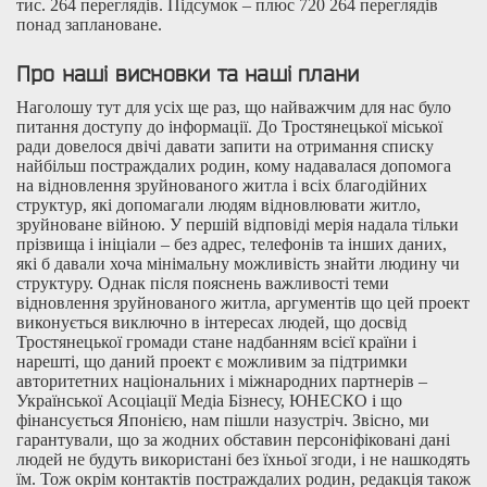
тис. 264 переглядів. Підсумок – плюс 720 264 переглядів
понад заплановане.
Про наші висновки та наші плани
Наголошу тут для усіх ще раз, що найважчим для нас було
питання доступу до інформації. До Тростянецької міської
ради довелося двічі давати запити на отримання списку
найбільш постраждалих родин, кому надавалася допомога
на відновлення зруйнованого житла і всіх благодійних
структур, які допомагали людям відновлювати житло,
зруйноване війною. У першій відповіді мерія надала тільки
прізвища і ініціали – без адрес, телефонів та інших даних,
які б давали хоча мінімальну можливість знайти людину чи
структуру. Однак після пояснень важливості теми
відновлення зруйнованого житла, аргументів що цей проект
виконується виключно в інтересах людей, що досвід
Тростянецької громади стане надбанням всієї країни і
нарешті, що даний проект є можливим за підтримки
авторитетних національних і міжнародних партнерів –
Української Асоціації Медіа Бізнесу, ЮНЕСКО і що
фінансується Японією, нам пішли назустріч. Звісно, ми
гарантували, що за жодних обставин персоніфіковані дані
людей не будуть використані без їхньої згоди, і не нашкодять
їм. Тож окрім контактів постраждалих родин, редакція також