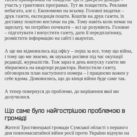
участь у грантових програмах. Тут як пощастить. Реклами
небагато, але є. Економимо на всьому. Головні видатки –
друк газети, експедиція пошти. Коштів на друк газети, їх
доставку поштою вистачає на рік. Тому навіть коли немає на
зарплату, чи потрібно почекати – всі це розуміють. Головне
– підготувати і випустити газету, дати її передплатнику,
розмістити інформацію на сайті і акаунтах.
А ще ми відмовились від офісу – перш за все, тому що війна,
і тому що ми знаємо, як шукали росіяни під час окупації
редакції, журналістів. Тож зараз в день випуску газети ми
збираємось на квартирі редактора. Випустили газету,
обговорили план наступного номера – і працюємо кожен у
себе вдома. Домовились, що до кінця війни буде саме так.
А тепер повернуся до проблеми, до вирішення якої ми
долучилися.
Що саме було найгострішою проблемою в
громаді
Жителі Тростянецької громади Сумської області з першого
дня повномасштабної війни росії проти України відчули на