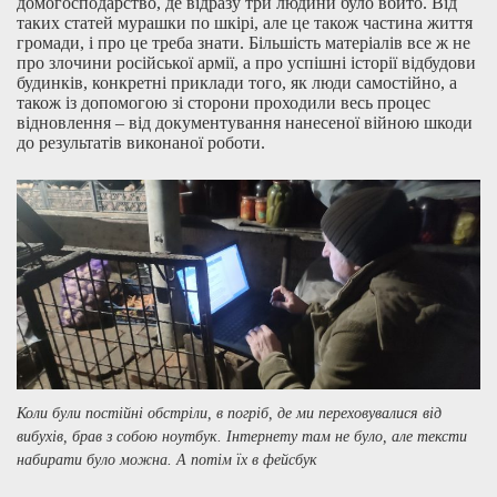
домогосподарство, де відразу три людини було вбито. Від
таких статей мурашки по шкірі, але це також частина життя
громади, і про це треба знати. Більшість матеріалів все ж не
про злочини російської армії, а про успішні історії відбудови
будинків, конкретні приклади того, як люди самостійно, а
також із допомогою зі сторони проходили весь процес
відновлення – від документування нанесеної війною шкоди
до результатів виконаної роботи.
Коли були постійні обстріли, в погріб, де ми переховувалися від
вибухів, брав з собою ноутбук. Інтернету там не було, але тексти
набирати було можна. А потім їх в фейсбук