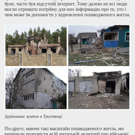
були, часто був відсутній інтернет. Тому далеко не всі люди
могли отримати потрібну для них інформацію про те, хто і
чим може їм допомогти у відновленні пошкодженого житла.
Зруйноване житло в Тростянці
По-друге, маючи такі масштаби пошкодженого житла, ми
вирішили розповісти всій читацькій авдиторії про військові