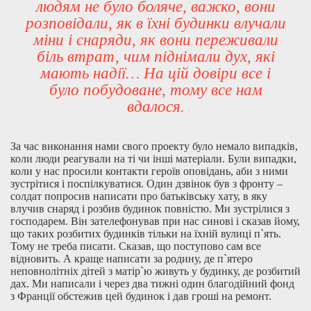
людям не було боляче, важко, вони
розповідали, як в їхні будинки влучали
міни і снаряди, як вони переживали
біль втрат, чим піднімали дух, які
мають надії… На цій довіри все і
було побудоване, тому все нам
вдалося.
За час виконання нами свого проекту було немало випадків,
коли люди реагували на ті чи інші матеріали. Були випадки,
коли у нас просили контакти героїв оповідань, аби з ними
зустрітися і поспілкуватися. Один дзвінок був з фронту –
солдат попросив написати про батьківську хату, в яку
влучив снаряд і розбив будинок повністю. Ми зустрілися з
господарем. Він зателефонував при нас синові і сказав йому,
що таких розбитих будинків тільки на їхній вулиці п`ять.
Тому не треба писати. Сказав, що поступово сам все
відновить. А краще написати за родину, де п`ятеро
неповнолітніх дітей з матір`ю живуть у будинку, де розбитий
дах. Ми написали і через два тижні один благодійний фонд
з Франції обстежив цей будинок і дав гроші на ремонт.