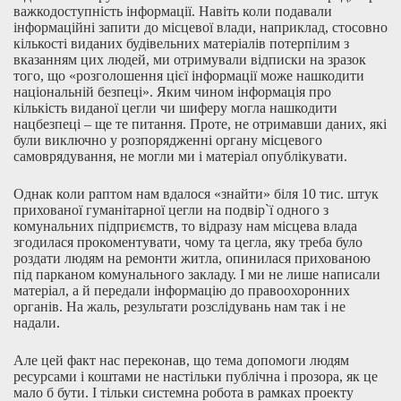
важкодоступність інформації. Навіть коли подавали
інформаційні запити до місцевої влади, наприклад, стосовно
кількості виданих будівельних матеріалів потерпілим з
вказанням цих людей, ми отримували відписки на зразок
того, що «розголошення цієї інформації може нашкодити
національній безпеці». Яким чином інформація про
кількість виданої цегли чи шиферу могла нашкодити
нацбезпеці – ще те питання. Проте, не отримавши даних, які
були виключно у розпорядженні органу місцевого
самоврядування, не могли ми і матеріал опублікувати.
Однак коли раптом нам вдалося «знайти» біля 10 тис. штук
прихованої гуманітарної цегли на подвір`ї одного з
комунальних підприємств, то відразу нам місцева влада
згодилася прокоментувати, чому та цегла, яку треба було
роздати людям на ремонти житла, опинилася прихованою
під парканом комунального закладу. І ми не лише написали
матеріал, а й передали інформацію до правоохоронних
органів. На жаль, результати розслідувань нам так і не
надали.
Але цей факт нас переконав, що тема допомоги людям
ресурсами і коштами не настільки публічна і прозора, як це
мало б бути. І тільки системна робота в рамках проекту