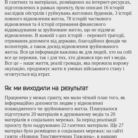
В газетних та матеріалах, розміщених на інтернет-ресурсах,
підготовлених в рамках проекту, були описані 16 історій
наслідків обстрілів і руйнувань житлових будинків, 3 історії
повного відновлення житла, 78 історій часткового
відновлення та 4 історії отримання фінансового
відшкодування за зруйноване житло, що не підлягає
відновленню. В кожній з цих історій – пережиті трагедії,
отримання допомоги від держави, благодійних фондів чи
волонтерів, а також досвід відновлення зруйнованого
житла. Вся ця інформація важлива як для людей, хто на собі
все це пережив, так і для тих, хто дізнався про неї з медіа.
Все це – наше життя, реалії громади, яка пережила ворожу
окупацію, продовжує жити в умовах військового стану і
оговтується від втрат.
Як ми виходили на результат
Працюючи у межах гранту, ми мали чіткий план того, як
інформаційно допомогти людям у відновленні
пошкодженого чи зруйнованого житла. Планувалося
підготувати 20 матеріалів в друкованому медіа та 20
матеріалів в соціальних мережах. За період реалізації
проєкту було надруковано 22 газетних матеріали. Ще 27
матеріал було розміщено в соціальних мережах: на сайті
газети «Новини Тростянеччини Тиждень», в нашому