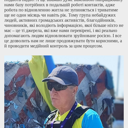
нами базу потрібних в подальшій роботі контактів, адже
робота по відновленню житла не зупиняється і триватиме
ще не один місяць чи навіть рік. Тому група небайдужих
людей, активних громадських активістів, благодійників,
чиновників, які володіють інформацією, якої більше ніхто не
має – це ті джерела, які вже нами перевірені, і які реально
допомагають людям відновлювати зруйноване росією. І все
це дозволить нам не лише продовжувати бути корисними, а
й проводити медійний контроль за цим процесом.