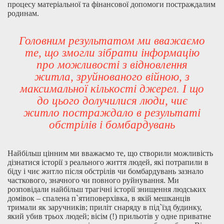
процесу матеріальної та фінансової допомоги постраждалим
родинам.
Головним результатом ми вважаємо
те, що змогли зібрати інформацію
про можливості з відновлення
житла, зруйнованого війною, з
максимальної кількості джерел. І що
до цього долучилися люди, чиє
житло постраждало в результаті
обстрілів і бомбардувань
Найбільш цінним ми вважаємо те, що створили можливість
дізнатися історії з реального життя людей, які потрапили в
біду і чиє житло після обстрілів чи бомбардувань зазнало
часткового, значного чи повного руйнування. Ми
розповідали найбільш трагічні історії знищення людських
домівок – спалена п`ятиповерхівка, в якій мешканців
тримали як заручників; приліт снаряду в під`їзд будинку,
який убив трьох людей; вісім (!) прильотів у одне приватне