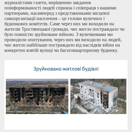
журналістами газети, вирішенню завдання
поінформованості людей сприяла і співпраця з нашими
партнерами, насамперед з представниками місцевої
самоорганізації населення – це голови вуличних і
будинкових комітетів. Саме через них ми виходили на
жителів Тростянецької громади, чиє житло постраждало чи
було повністю зруйноване війною. З вуличкомами ми
проводили опитування, через них ми виходили на людей,
чиє житло найбільше постраждало від наслідків війни на
конкретно взятій вулиці чи багатоквартирному будинку.