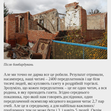
Після бомбардувань
Але ми точно не дарма все це робили. Результат отримали,
насамперед, наші читачі – 2400 передплатників і ще біля
тисячі людей, які купляють газету в роздрібній торгівлі.
Зрозуміло, що кожен передплатник – це не один читач, а вся
родина, в яку приходить газета. Згідно середнього
показника, про який нам говорять дослідники, один
передплачений екземпляр місцевого видання читає 2,7 пар
очей. Але це в середньому, а для найбільш важливих/
проблемних тем це може бути і 3, і навіть 5 людей. Окрім