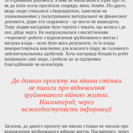
та отримання допомоги, а ніяк не написання історій про те,
як до їхніх осель прилітали снаряди, міни, бомби. По-друге,
якщо люди стикалися з бюрократією, хамством чи
зловживаннями у (не)отриманні матеріальної чи фінансової
допомоги, рідко хто скаржився – це могло їм зашкодити.
Тому людям вигідніше було терпіти і чекати, що колись і до
них дійде черга. Не напружувалася з висвітленням
«чорнової» роботи з відновлення зруйнованого житла і
місцева влада – коли були якісь результати, то їх влада
використовувала виключно для власного піару, як головного
забезпечувальника здобутків. Хоча насправді більшість робіт
ініціювали самі люди, і робили це за підтримки
благодійників чи волонтерів.
До даного проєкту ми ніколи стільки
не писали про відновлення
зруйнованого війною житла.
Насамперед, через
важкодоступність інформації
Загалом, до даного проєкту ми ніколи стільки не писали про
відновлення зруйнованого війною житла. Насамперед, через