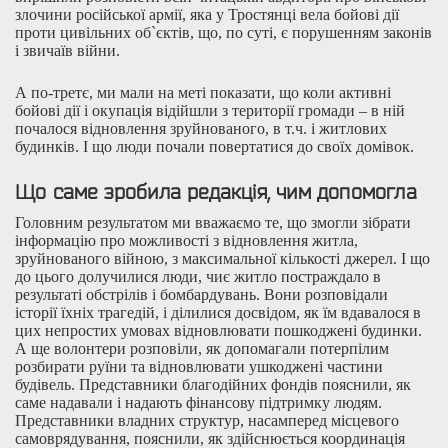
злочини російської армії, яка у Тростянці вела бойові дії
проти цивільних об`єктів, що, по суті, є порушенням законів
і звичаїв війни.
А по-третє, ми мали на меті показати, що коли активні
бойові дії і окупація відійшли з території громади – в ній
почалося відновлення зруйнованого, в т.ч. і житлових
будинків. І що люди почали повертатися до своїх домівок.
Що саме зробила редакція, чим допомогла
Головним результатом ми вважаємо те, що змогли зібрати
інформацію про можливості з відновлення житла,
зруйнованого війною, з максимальної кількості джерел. І що
до цього долучилися люди, чиє житло постраждало в
результаті обстрілів і бомбардувань. Вони розповідали
історії їхніх трагедій, і ділилися досвідом, як їм вдавалося в
цих непростих умовах відновлювати пошкоджені будинки.
А ще волонтери розповіли, як допомагали потерпілим
розбирати руїни та відновлювати ушкоджені частини
будівель. Представники благодійних фондів пояснили, як
саме надавали і надають фінансову підтримку людям.
Представники владних структур, насамперед місцевого
самоврядування, пояснили, як здійснюється координація