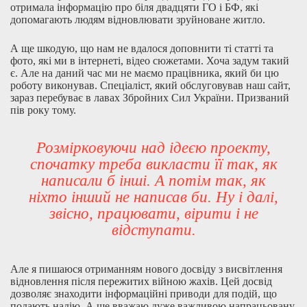
отримала інформацію про біля двадцяти ГО і БФ, які
допомагають людям відновлювати зруйноване житло.
А ще шкодую, що нам не вдалося доповнити ті статті та
фото, які ми в інтернеті, відео сюжетами. Хоча задум такий
є. Але на даний час ми не маємо працівника, який би цю
роботу виконував. Спеціаліст, який обслуговував наш сайт,
зараз перебуває в лавах Збройних Сил України. Призваний
пів року тому.
Розмірковуючи над ідеєю проекту,
спочатку треба викласти її так, як
написали б інші. А потім так, як
ніхто інший не написав би. Ну і далі,
звісно, працювати, вірити і не
відступати.
Але я пишаюся отриманням нового досвіду з висвітлення
відновлення після пережитих війною жахів. Цей досвід
дозволяє знаходити інформаційні приводи для подій, що
подають надію. А ще вважаю дуже важливою напрацьовану