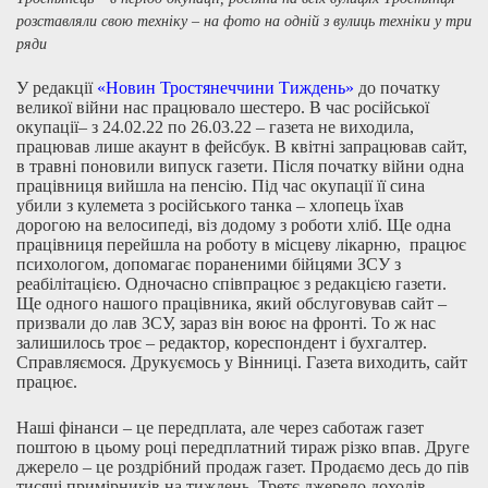
розставляли свою техніку – на фото на одній з вулиць техніки у три
ряди
У редакції
«Новин Тростянеччини Тиждень»
до початку
великої війни нас працювало шестеро. В час російської
окупації– з 24.02.22 по 26.03.22 – газета не виходила,
працював лише акаунт в фейсбук. В квітні запрацював сайт,
в травні поновили випуск газети. Після початку війни одна
працівниця вийшла на пенсію. Під час окупації її сина
убили з кулемета з російського танка – хлопець їхав
дорогою на велосипеді, віз додому з роботи хліб. Ще одна
працівниця перейшла на роботу в місцеву лікарню, працює
психологом, допомагає пораненими бійцями ЗСУ з
реабілітацією. Одночасно співпрацює з редакцією газети.
Ще одного нашого працівника, який обслуговував сайт –
призвали до лав ЗСУ, зараз він воює на фронті. То ж нас
залишилось троє – редактор, кореспондент і бухгалтер.
Справляємося. Друкуємось у Вінниці. Газета виходить, сайт
працює.
Наші фінанси – це передплата, але через саботаж газет
поштою в цьому році передплатний тираж різко впав. Друге
джерело – це роздрібний продаж газет. Продаємо десь до пів
тисячі примірників на тиждень. Третє джерело доходів –