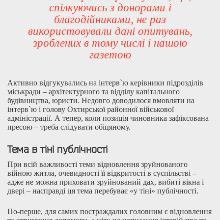
спілкуючись з донорами і
благодійниками, не раз
використовували дані опитувань,
зроблених в тому числі і нашою
газетою
Активно відгукувались на інтерв`ю керівники підрозділів
міськради – архітектурного та відділу капітального
будівництва, юристи. Недовго доводилося вмовляти на
інтерв`ю і голову Охтирської районної військової
адміністрації. А тепер, коли позиція чиновника зафіксована
пресою – треба слідувати обіцяному.
Тема в тіні публічності
При всій важливості теми відновлення зруйнованого
війною житла, очевидності її відкритості в суспільстві –
адже не можна приховати зруйнований дах, вибиті вікна і
двері – насправді ця тема перебуває «у тіні» публічності.
По-перше, для самих постраждалих головним є відновлення