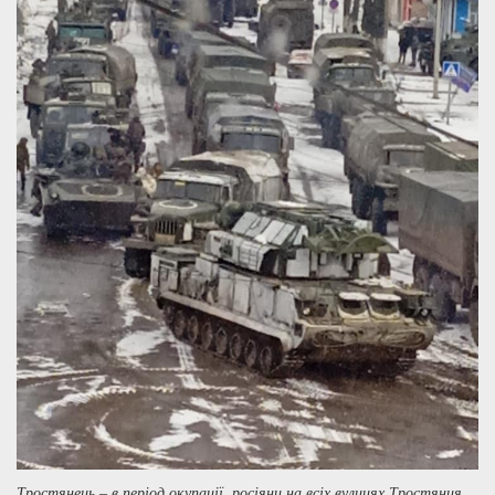
Тростянець – в період окупації, росіяни на всіх вулицях Тростянця