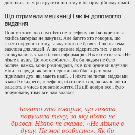
дозволила нам розкрутити цю тему в інформаційному плані.
Що отримали мешканці і як їм допомогло
видання
Почну з того, що нам ніхто не телефонував і конкретно за
якийсь матеріал не дякував. Але багато хто говорив, що
газета порушила тему, за яку ніхто не брався. І що ця тема
важлива для людей. А ще вразила відкритість тих, з ким
спілкувалися, у кого брали інформацію. Ніхто не сказав: «Не
лізьте в душу. Це моє особисте». Як би людям не було
боляче, важко, вони розповідали, як в їхні будинки влучали
міни і снаряди, як вони переживали біль втрат, чим
піднімали дух, які мають надії… І ніхто не питав, звідки ми
взяли їхні адреси, телефони, ніхто не казав, що журналісти
влізають в чиєсь приватне життя. На цій довіри все і було
побудоване, тому все нам вдалося.
Багато хто говорив, що газета
порушила тему, за яку ніхто не
брався. Ніхто не сказав: «Не лізьте в
душу. Це моє особисте». Як би