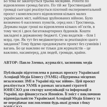
Бо тема не закінчується трьома місяцями. Роботи по
відновленню громад багато. По тій же Тростянецькій
громаді сьогодні реалізується пілотний експериментальний
проєкт з комплексного відновлення кількох малих
українських міст, найбільш зруйнованих війною. Було
визначено 6 населених пунктів, серед них і Тростянець.
Держава надає гроші на відновлення кількох об`єктів, в
тому числі і двох багатоквартирних будинків. Кошти
закладені в державному бюджеті. Сума видатків – біля 1
млрд. грн. Як тут без медіаконтролю за реалізацією цього
завдання? Тому будемо продовжувати проект без сумнівів і
вагань. Бо це важливо не тільки для журналістів – це
важливо, насамперед, для людей, громади, країни.
АВТОР:
Павло Зленко, журналіст, засновник медіа
Публікація підготовлена в рамках проєкту Української
Асоціації Медіа Бізнесу (УАМБ) «Підтримка місцевих
незалежних ЗМІ в Україні під час війни». Цей проєкт
реалізується УАМБ в рамках загальної стратегії
ЮНЕСКО для сектору комунікації та інформації в
Україні, що фінансується Японією. Її зміст є виключною
відповідальністю Української Асоціації Медіа Бізнесу та
не передбачає висловлення будь-якої думки з боку
ЮНЕСКО.