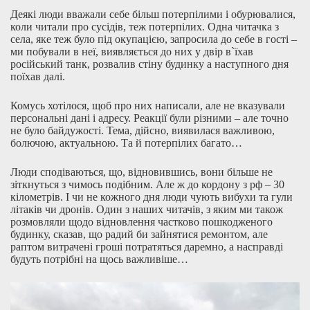
Деякі люди вважали себе більш потерпілими і обурювалися,
коли читали про сусідів, теж потерпілих. Одна читачка з
села, яке теж було під окупацією, запросила до себе в гості –
ми побували в неї, виявляється до них у двір в`їхав
російський танк, розвалив стіну будинку а наступного дня
поїхав далі.
Комусь хотілося, щоб про них написали, але не вказували
персональні дані і адресу. Реакції були різними – але точно
не було байдужості. Тема, дійсно, виявилася важливою,
болючою, актуальною. Та й потерпілих багато…
Люди сподіваються, що, відновившись, вони більше не
зіткнуться з чимось подібним. Але ж до кордону з рф – 30
кілометрів. І чи не кожного дня люди чують вибухи та гули
літаків чи дронів. Один з наших читачів, з яким ми також
розмовляли щодо відновлення частково пошкодженого
будинку, сказав, що радий би зайнятися ремонтом, але
раптом витрачені гроші потратяться даремно, а насправді
будуть потрібні на щось важливіше…