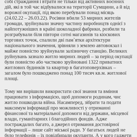
собі страждання і втрати не тільки від активних воєнних
дій, які в той час відбувалися на території Сумщини, а й від
ворожої окупації, під якою перебували понад місяць
(24.02.22 – 26.03.22). Росіяни вбили 53 мирних жителів
громади, зруйнували значну частину виробництв однієї з
найпотужніших в країні шоколадної фабрики, розбили та
розграбували біля півтори сотні магазинів та кіоскових
торгових точок, спалили дві пам`ятки архітектури
національного значення, зрівняли з землею автовокзал і
майже повністю зруйнували залізничну станцію. Великих
руйнувань зазнало житло мирних людей – за період окупації
були повністю або частково зруйновані 1322 приватних
житлових будинків та квартир в багатоповерхівках –
загалом було пошкоджено понад 100 тисяч кв.м. житлової
площі.
Тому ми вирішили використати свої знання та вміння
працювати з інформацією, щоб допомоги родинам, чиє
житло пошкодила війна. Насамперед, зібрати та подати
максимум інформації про можливості у отриманні
фінансової та матеріальної допомоги від держави, місцевої
влади, гуманітарних і благодійних фондів. Адже
постраждалих багато, а джерел отримання достовірної
інформації – лише сайт міської ради. У багатьох людей не
було телефонів – їх повідбирали окупанти. А у кого гаджети