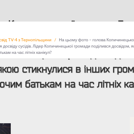
а Копичинецької громади Бог
 ток-шоу. Важлива частина рі
освід TV-4 з Тернопільщини
/
На цьому фото – голова Копичинецької
я досвіду сусідів. Лідер Копичинецької громади поділився досвідом, 
 Копичинецької громади поділи
кам на час літніх канікул?
якою стикнулися в інших гром
чим батькам на час літніх ка