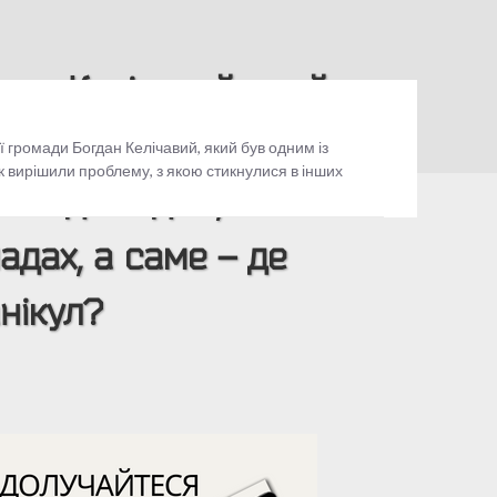
дан Келічавий, який
шення – вивчення
 громади Богдан Келічавий, який був одним із
як вирішили проблему, з якою стикнулися в інших
вся досвідом, як
адах, а саме – де
нікул?