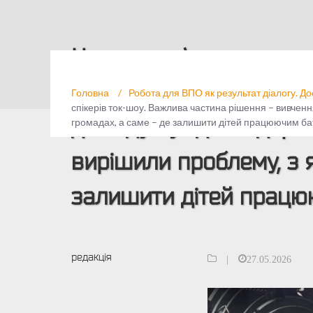
На цьому фото – голов
був одним із спікерів
Головна
/
Робота для ВПО як результат діалогу. Д
спікерів ток-шоу. Важлива частина рішення – вивченн
досвіду сусідів. Лідер
громадах, а саме – де залишити дітей працюючим бать
вирішили проблему, з 
залишити дітей працюю
редакція
|
27.05.2026