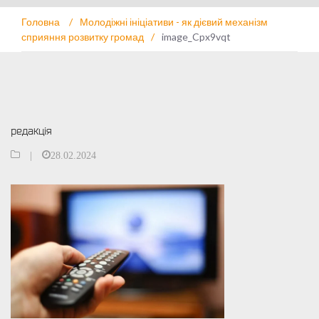
Головна
/
Молодіжні ініціативи - як дієвий механізм
сприяння розвитку громад
/
image_Cpx9vqt
редакція
|
28.02.2024