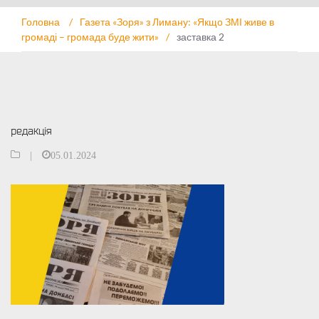
Головна
/
Газета «Зоря» з Лиману: «Якщо ЗМІ живе в
громаді – громада буде жити»
/
заставка 2
редакція
|
05.01.2024