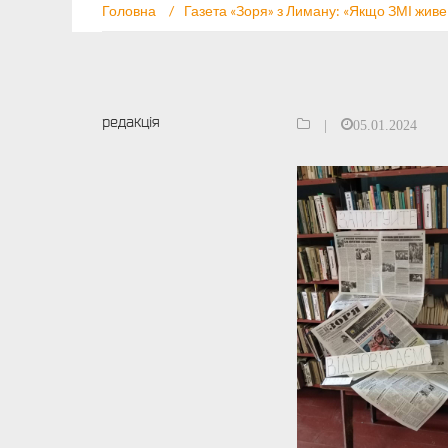
Головна
/
Газета «Зоря» з Лиману: «Якщо ЗМІ живе
редакція
|
05.01.2024