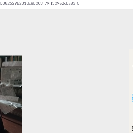
6b382529b231dc8b003_79ff309e2cba83f0