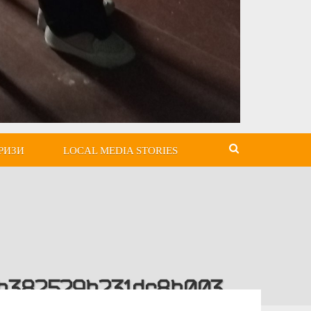
РИЗИ
LOCAL MEDIA STORIES
6b382529b231dc8b003_