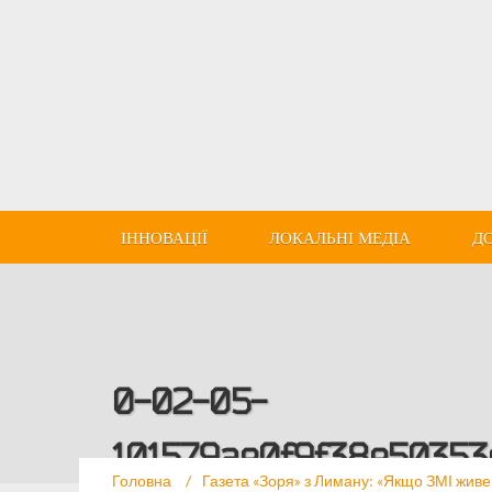
ІННОВАЦІЇ
ЛОКАЛЬНІ МЕДІА
Д
0-02-05-
101579ae0f9f38e5035
Головна
/
Газета «Зоря» з Лиману: «Якщо ЗМІ живе