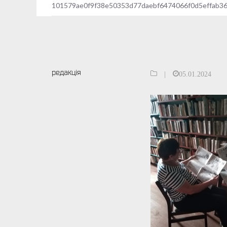
79ff309e2cba83f0
101579ae0f9f38e50353d77daebf6474066f0d5effab3
редакція
|
05.01.2024