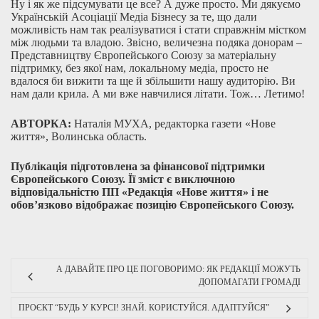
Ну і як же підсумувати це все? А дуже просто. Ми дякуємо
Українській Асоціації Медіа Бізнесу за те, що дали
можливість нам так реалізуватися і стати справжнім містком
між людьми та владою. Звісно, величезна подяка донорам –
Представництву Європейського Союзу за матеріальну
підтримку, без якої нам, локальному медіа, просто не
вдалося би вижити та ще й збільшити нашу аудиторію. Ви
нам дали крила. А ми вже навчилися літати. Тож… Летимо!
АВТОРКА:
Наталія МУХА, редакторка газети «Нове
життя», Волинська область.
Публікація підготовлена за фінансової підтримки
Європейського Союзу. Її зміст є виключною
відповідальністю ПП «Редакція «Нове життя» і не
обов’язково відображає позицію Європейського Союзу.
А ДАВАЙТЕ ПРО ЦЕ ПОГОВОРИМО: ЯК РЕДАКЦІЇ МОЖУТЬ
ДОПОМАГАТИ ГРОМАДІ
ПРОЄКТ “БУДЬ У КУРСІ! ЗНАЙ. КОРИСТУЙСЯ. АДАПТУЙСЯ”