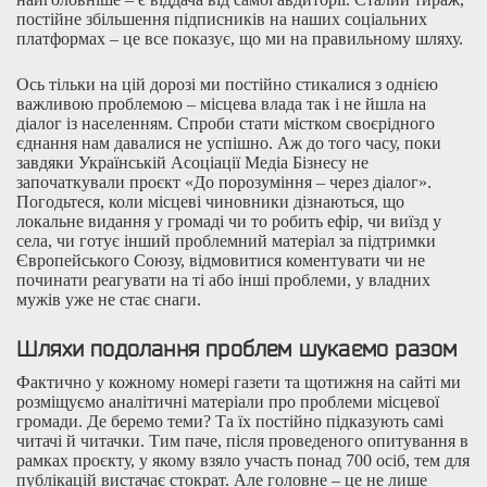
постійне збільшення підписників на наших соціальних
платформах – це все показує, що ми на правильному шляху.
Ось тільки на цій дорозі ми постійно стикалися з однією
важливою проблемою – місцева влада так і не йшла на
діалог із населенням. Спроби стати містком своєрідного
єднання нам давалися не успішно. Аж до того часу, поки
завдяки Українській Асоціації Медіа Бізнесу не
започаткували проєкт «До порозуміння – через діалог».
Погодьтеся, коли місцеві чиновники дізнаються, що
локальне видання у громаді чи то робить ефір, чи виїзд у
села, чи готує інший проблемний матеріал за підтримки
Європейського Союзу, відмовитися коментувати чи не
починати реагувати на ті або інші проблеми, у владних
мужів уже не стає снаги.
Шляхи подолання проблем шукаємо разом
Фактично у кожному номері газети та щотижня на сайті ми
розміщуємо аналітичні матеріали про проблеми місцевої
громади. Де беремо теми? Та їх постійно підказують самі
читачі й читачки. Тим паче, після проведеного опитування в
рамках проєкту, у якому взяло участь понад 700 осіб, тем для
публікацій вистачає стократ. Але головне – це не лише