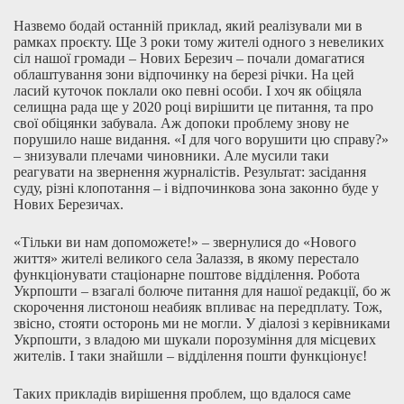
Назвемо бодай останній приклад, який реалізували ми в
рамках проєкту. Ще 3 роки тому жителі одного з невеликих
сіл нашої громади – Нових Березич – почали домагатися
облаштування зони відпочинку на березі річки. На цей
ласий куточок поклали око певні особи. І хоч як обіцяла
селищна рада ще у 2020 році вирішити це питання, та про
свої обіцянки забувала. Аж допоки проблему знову не
порушило наше видання. «І для чого ворушити цю справу?»
– знизували плечами чиновники. Але мусили таки
реагувати на звернення журналістів. Результат: засідання
суду, різні клопотання – і відпочинкова зона законно буде у
Нових Березичах.
«Тільки ви нам допоможете!» – звернулися до «Нового
життя» жителі великого села Залаззя, в якому перестало
функціонувати стаціонарне поштове відділення. Робота
Укрпошти – взагалі болюче питання для нашої редакції, бо ж
скорочення листонош неабияк впливає на передплату. Тож,
звісно, стояти осторонь ми не могли. У діалозі з керівниками
Укрпошти, з владою ми шукали порозуміння для місцевих
жителів. І таки знайшли – відділення пошти функціонує!
Таких прикладів вирішення проблем, що вдалося саме