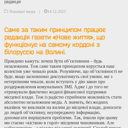
редакція
Локальні медіа
|
14.12.2023
Саме за таким принципом працює
редакція газети «Нове життя», що
функціонує на самому кордоні з
білоруссю на Волині.
Правдиво кажуть: хочеш бути об’єктивним – будь
незалежним. Тож саме таким принципом керується наш
колектив уже чимало років. Розуміючи, що об’єктивності не
буде, якщо засновники диктуватимуть свої умови, ми з
нетерпінням чекали, коли вступить у дію закон про
роздержавлення комунальних ЗМІ. Адже і до того не
отримували фактично жодної фінансової підтримки
місцевої влади. Тож із радістю сприйняли можливість стати
абсолютно незалежним медіа. А значить, без жодних
вказівок чи викликів на килим до місцевої влади, доносити
до людей об’єктивну, неупереджену інформацію,
допомагати вирішувати проблеми. Так, інколи при цьому
ми стаємо «кісткою в горлі» місцевим чиновникам. Але
найголовніше – є віддача від самої авдиторії. Сталий тираж,