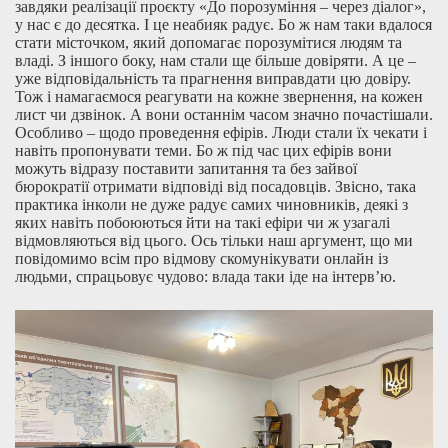
завдяки реалізації проєкту «До порозуміння – через діалог»,
у нас є до десятка. І це неабияк радує. Бо ж нам таки вдалося
стати місточком, який допомагає порозумітися людям та
владі. З іншого боку, нам стали ще більше довіряти. А це –
уже відповідальність та прагнення виправдати цю довіру.
Тож і намагаємося реагувати на кожне звернення, на кожен
лист чи дзвінок. А вони останнім часом значно почастішали.
Особливо – щодо проведення ефірів. Люди стали їх чекати і
навіть пропонувати теми. Бо ж під час цих ефірів вони
можуть відразу поставити запитання та без зайвої
бюрократії отримати відповіді від посадовців. Звісно, така
практика інколи не дуже радує самих чиновників, деякі з
яких навіть побоюються йти на такі ефіри чи ж узагалі
відмовляються від цього. Ось тільки наш аргумент, що ми
повідомимо всім про відмову скомунікувати онлайн із
людьми, спрацьовує чудово: влада таки іде на інтерв’ю.