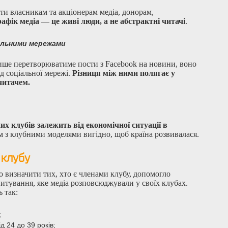
ти власникам та акціонерам медіа, донорам,
рафік медіа — це живі люди, а не абстрактні читачі
.
іальними мережами
ише перетворюватиме пости з Facebook на новини, воно
ід соціальної мережі.
Різниця між ними полягає у
 читачем.
х клубів залежить від економічної ситуації в
 з клубними моделями вигідно, щоб країна розвивалася.
 клубу
 визначити тих, хто є членами клубу, допомогло
итування, яке медіа розповсюджували у своїх клубах.
 так:
;
ід 24 до 39 років;