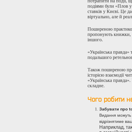
потрапити на події, щ
подіями були «Плов 
ставків у Києві. Це д
віртуально, але й реа
Поширеною практикою
пропонують книжки, к
іншого.
«Українська правда» 
подальшого ретельног
Також поширеною пр
історією взаємодії чи
«Українська правда».
складне.
Чого робити не
Забувати про to
Видання можуть 
відрізнятиме ваш
Наприклад, та