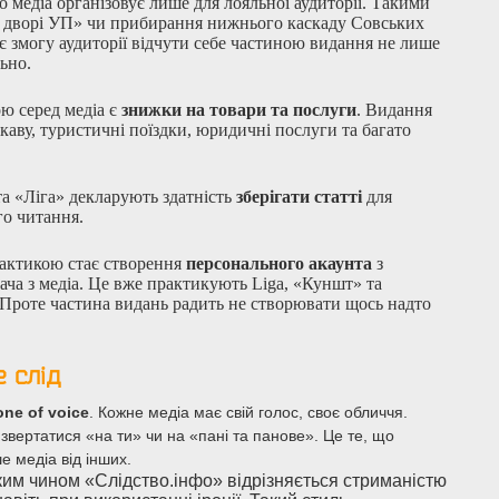
о медіа організовує лише для лояльної аудиторії. Такими
у дворі УП» чи прибирання нижнього каскаду Совських
ає змогу аудиторії відчути себе частиною видання не лише
льно.
 серед медіа є
знижки на товари та послуги
. Видання
аву, туристичні поїздки, юридичні послуги та багато
та «Ліга» декларують здатність
зберігати статті
для
о читання.
актикою стає створення
персонального акаунта
з
тача з медіа. Це вже практикують Liga, «Куншт» та
 Проте частина видань радить не створювати щось надто
 слід
ne of voice
. Кожне медіа має свій голос, своє обличчя.
звертатися «на ти» чи на «пані та панове». Це те, що
е медіа від інших.
ким чином «Слідство.інфо» відрізняється стриманістю