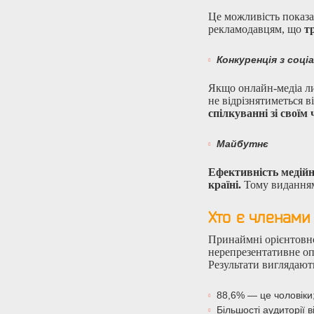
Це можливість показа
рекламодавцям, що
т
Конкуренція з соц
Якщо онлайн-медіа л
не відрізнятиметься в
спілкуванні зі своїм
Майбутнє
Ефективність медійни
країні.
Тому виданням
Хто є членами
Принаймні орієнтовно
нерепрезентативне оп
Результати виглядають
88,6% — це чоловіки
Більшості аудиторії в