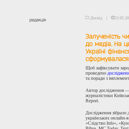
Досвід
|
23.05.2
редакція
Залученість чи
до медіа. На ц
Україні фінан
сформувалася 
Щоб зафіксувати заро
проведено
досліджен
та поради з імплемент
Автор дослідження — 
журналістики Київськ
Report.
Дослідження зібрало д
українських онлайн-ви
«Слідство Info», «Ку
Bihus, MC.Today, Text.