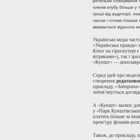
ретельне планування т
членів клубу більше у 
гроші від аудиторії, я
часом і готова пізніше 
вважається відносно мо
Українські медіа час
«Українська правда» 
Кіхот на гіроскутері 
вітряками»), так і зра
«Куншт» — динозавр
Серед ідей про модел
створення
додатковог
прикладу, «Заборона»
зобов’язується догляда
А «Куншт» малює для 
у «Парк Кунштівського
платять більше за ін
прем’єру фільмів-розс
Також, до прикладу, 