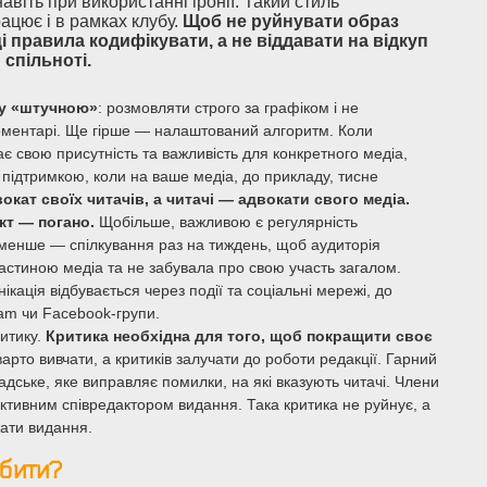
навіть при використанні іронії. Такий стиль
ацює і в рамках клубу.
Щоб не руйнувати образ
ці правила кодифікувати, а не віддавати на відкуп
спільноті.
у «штучною»
: розмовляти строго за графіком і не
коментарі. Ще гірше — налаштований алгоритм. Коли
ає свою присутність та важливість для конкретного медіа,
 підтримкою, коли на ваше медіа, до прикладу, тисне
окат своїх читачів, а читачі — адвокати свого медіа.
акт — погано.
Щобільше, важливою є регулярність
енше — спілкування раз на тиждень, щоб аудиторія
частиною медіа та не забувала про свою участь загалом.
кація відбувається через події та соціальні мережі, до
ram чи Facebook-групи.
итику.
Критика необхідна для того, щоб покращити своє
 варто вивчати, а критиків залучати до роботи редакції. Гарний
дське, яке виправляє помилки, на які вказують читачі. Члени
ективним співредактором видання. Така критика не руйнує, а
ати видання.
бити?