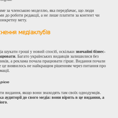
аме за членською моделлю, яка передбачає, що люди
и до роботи редакції, а не лише платити за контент чи
онкретну мету.
нення медіаклубів
іа шукати гроші у новий спосіб, оскільки
звичайні бізнес-
рацювати
. Багато українських видавців залишилися без
ників, а реклама почала працювати гірше. Видання почали
ле це виявилось не найкращим рішенням через питання про
мації.
орією
ти видання, якщо вони знаходять там своїх однодумців.
а аудиторії до свого медіа: вони вірять в це видання, а
його
.