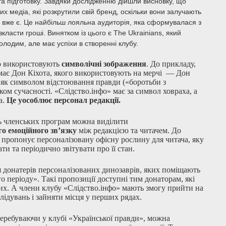
а підготовку. Завдяки дослідженню дійшли висновку, що
тих медіа, які розкрутили свій бренд, оскільки вони залучають
ка вже є. Це найбільш лояльна аудиторія, яка сформувалася з
вкласти гроші. Винятком із цього є The Ukrainians, який
лодим, але має успіхи в створенні клубу.
то використовують
символічні зображення
. До прикладу,
має Дон Кіхота, якого використовують на мерчі — Дон
є як символом відстоювання правди («боротьби з
зком сучасності. «Слідство.інфо» має за символ ховраха, а
а.
Це уособлює персонал редакції.
ь членських програм можна виділити
о емоційного зв’язку
між редакцією та читачем. До
 пропонує персоналізовану офісну рослину для читача, яку
ти та періодично звітувати про її стан.
донатерів персоналізованих динозаврів, яких поміщають
 періоду». Такі пропозиції доступні тим донаторам, які
ших. А члени клубу «Слідство.інфо» мають змогу прийти на
лідувань і зайняти місця у перших рядах.
перебуваючи у клубі «Української правди», можна