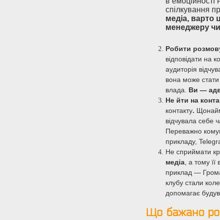
в емоційності 
спілкування пр
медіа, варто 
менеджеру чи 
Робити розмов
відповідати на 
аудиторія відчув
вона може стати
влада.
Ви — адв
Не йти на конт
контакту
.
Щонайм
відчувала себе 
Переважно комуні
прикладу, Teleg
Не сприймати кр
медіа
, а тому її
приклад — Грома
клубу стали кол
допомагає будув
Що бажано ро