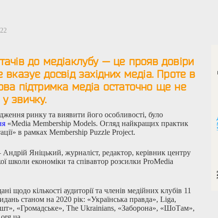
022
тачів до медіаклубу — це прояв довіри
е вказує досвід західних медіа. Проте в
сова підтримка медіа остаточно ще не
у звичку.
дження ринку та виявити його особливості, було
ня
«Media Membership Models. Огляд найкращих практик
ації» в рамках Membership Puzzle Project.
Андрій Яніцький, журналіст, редактор, керівник центру
ої школи економіки та співавтор розсилки ProMedia
ані щодо кількості аудиторії та членів медійних клубів 11
дань станом на 2020 рік: «Українська правда», Liga,
ншт», «Громадське», The Ukrainians, «Заборона», «ШоТам»,
org.ua.