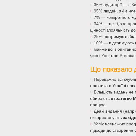
36% аудиторії — з Ки
95% людей, які є чле
7% — конкретного жу
34% — це ті, хто пра
цінності (лояльність до
25% підтримують біл
10% — підтримують п
майже всі з опитаних
числі YouTube Premium
Що показало д
Переважно всі клубн
практика в Україні нова
Більшість видань не
обирають
стратегію 
працює.
Деякі видання (напр
використовують
захід
Успіх членських про
підходи до створення 