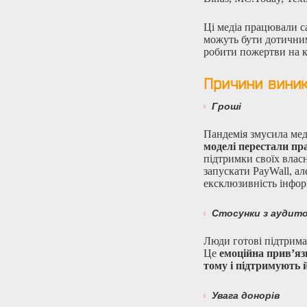
Ці медіа працювали с
можуть бути дотичним
робити пожертви на к
Причини виник
Гроші
Пандемія змусила мед
моделі перестали п
підтримки своїх влас
запускати PayWall, а
ексклюзивність інфор
Стосунки з аудит
Люди готові підтрима
Це
емоційна прив’язк
тому і підтримують 
Увага донорів