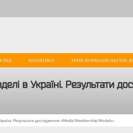
ОСВІД
АНАЛІТИКА
ТРАНСФОРМАЦІЯ ПІД ЧАС К
делі в Україні. Результати до
країні. Результати дослідження «Media Membership Models».