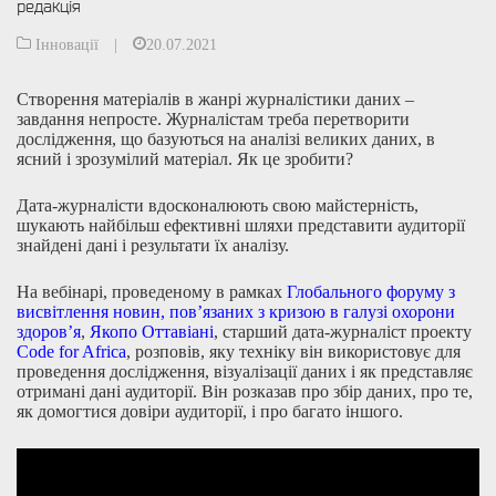
редакція
Інновації
|
20.07.2021
Створення матеріалів в жанрі журналістики даних –
завдання непросте. Журналістам треба перетворити
дослідження, що базуються на аналізі великих даних, в
ясний і зрозумілий матеріал. Як це зробити?
Дата-журналісти вдосконалюють свою майстерність,
шукають найбільш ефективні шляхи представити аудиторії
знайдені дані і результати їх аналізу.
На вебінарі, проведеному в рамках
Глобального форуму з
висвітлення новин, пов’язаних з кризою в галузі охорони
здоров’я
,
Якопо Оттавіані
, старший дата-журналіст проекту
Code for Africa
, розповів, яку техніку він використовує для
проведення дослідження, візуалізації даних і як представляє
отримані дані аудиторії. Він розказав про збір даних, про те,
як домогтися довіри аудиторії, і про багато іншого.