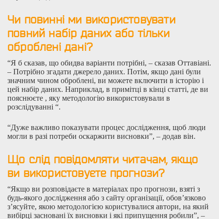
Чи повинні ми використовувати
повний набір даних або тільки
оброблені дані?
“Я б сказав, що обидва варіанти потрібні, – сказав Оттавіані.
– Потрібно згадати джерело даних. Потім, якщо дані були
значним чином оброблені, ви можете включити в історію і
цей набір даних. Наприклад, в примітці в кінці статті, де ви
пояснюєте , яку методологію використовували в
розслідуванні “.
“Дуже важливо показувати процес дослідження, щоб люди
могли в разі потреби оскаржити висновки”, – додав він.
Що слід повідомляти читачам, якщо
ви використовуєте прогнози?
“Якщо ви розповідаєте в матеріалах про прогнози, взяті з
будь-якого дослідження або з сайту організації, обов’язково
з’ясуйте, якою методологією користувалися автори, на який
вибірці засновані їх висновки і які припущення робили”, –