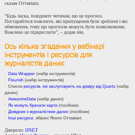
сказав Оттавіані.
“Будь ласка, повідомте читачам, що це прогноз.
Постарайтеся пояснити, які припущення були зроблені і які
обмеження, тому що прогнози можуть бути помилковими.
Важливо це підкреслити”, – додав він.
Ось кілька згаданих у вебінарі
інструментів і ресурсів для
журналістів даних:
Data Wrapper
(набір інструментів)
Flourish
(набір інструментів)
Список
ресурсів, які заслуговують на довіру від Quartz
(набір
даних)
AwesomeData
(набір даних)
Як можуть брехати карти
(посібник)
Довідник з журналістики даних
(посібник)
Інші ресурси,
зібрані Якопо Оттавіані.
Джерело:
IJNET