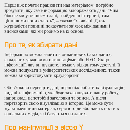
Перш ніж почати працювати над матеріалом, потрібно
зрозуміти, яку саме інформацію відображають дані. “Чим
більше ми уточнюємо дані, знайдені в інтернеті, тим
ціннішими вони стають”, – сказав Оттавіані. Дата-
журналісти повинні показувати зв’язок між даними і
висновками, які ми робимо на їх основі.
Про те, як збирати дані
Інформацію можна знайти в онлайнових базах даних,
складених урядовими організаціями або НУО. Якщо
інформації, яку ви шукаєте, немає у відкритому доступі, її
можна пошукати в університетських дослідженнях, також
можна використовувати краудсорсінг.
Обов’язково перевірте дані, перш ніж робити їх візуалізацію,
видаліть інформацію, яка буде захаращувати вашу роботу,
наприклад, непотрібні заголовки та описи. А після
перетворіть свою візуалізацію в історію. Це може бути
мультимедійний матеріал, серія історій або навіть пости в
соціальних медіа, які базуються на даних.
Про маніпуляції з віссю Y