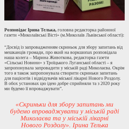
Р
озпові
дає
Ірина Телька
,
головна редакторка районної
газети «Миколаївські Вісті» (м.Миколаїв Львівської області):
“Досвід із запровадженням скриньок для збору запитань від
мешканців громади, про який на воркшопах розповідала
наша колега – Марина Животкова, редакторка газети
«Сільські Новини» з Троїцького Луганської області – я
запропонувала запровадити у міській раді Миколаєва. Окрім
того я також запропонувала створити скриньки запитань
для пацієнтів і відвідувачів міської лікарні Нового Роздолу.
В обох установах цю ідею добре сприйняли та з 2020 року
ми будемо її впроваджувати”.
«Скриньки для збору запитань ми
будемо впроваджувати у міській раді
Миколаєва та у міській лікарні
Нового Роздолу». Ірина Телька