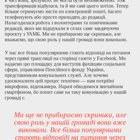
в часі вона, зрозуміло, не могла бути необмеженою. Тож
трансформація відбулася, та й ми самі цього хотіли. Тепер
більше отримуємо листи по електронній пошті, багато
телефонують або просто приходять до редакції.
Налагодилася робота з волонтерами та помічниками
редакції, яких ми відшукали в селах саме завдячуючи
проєкту з УАМБ. Ми не прибираємо ще скриньки, але
вважаємо, що свою роль у нашій громаді вони виконали.
У нас все більш популярними стають відповіді на питання
через прямі трансляції на сторінці газети у Facebook. Ми
надаємо цю площадку для виступів фахівцям соціальної
сфери, управління Пенсійного фонду України,
представникам комунальних служб. Але хочемо
удосконалити цей процес технічно — нам потрібні
мікрофони, відеокамера. Наразі обходимося звичайним
смартфоном, бо попит саме на таку комунікацію у нашій
громаді є.
Ми ще не прибираємо скриньки, але
свою роль у нашій громаді вони вже
виконали. Все більш популярними
стають відповіді на питання через