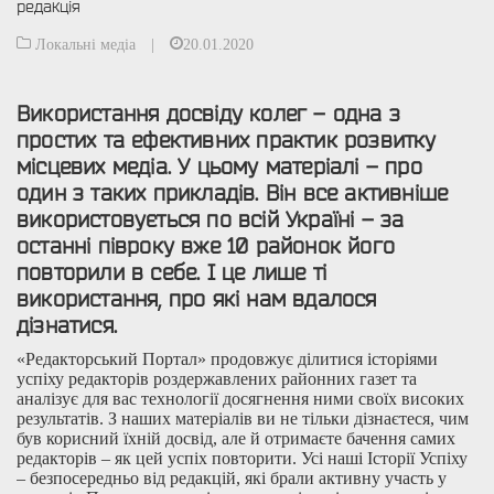
редакція
Локальні медіа
|
20.01.2020
Використання досвіду колег – одна з
простих та ефективних практик розвитку
місцевих медіа. У цьому матеріалі – про
один з таких прикладів. Він все активніше
використовується по всій Україні – за
останні півроку вже 10 районок його
повторили в себе. І це лише ті
використання, про які нам вдалося
дізнатися.
«Редакторський Портал» продовжує ділитися історіями
успіху редакторів роздержавлених районних газет та
аналізує для вас технології досягнення ними своїх високих
результатів. З наших матеріалів ви не тільки дізнаєтеся, чим
був корисний їхній досвід, але й отримаєте бачення самих
редакторів – як цей успіх повторити. Усі наші Історії Успіху
– безпосередньо від редакцій, які брали активну участь у