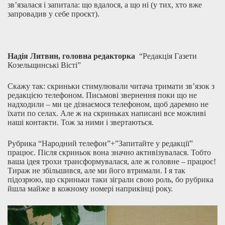
зв’язалася і запитала: що вдалося, а що ні (у тих, хто вже
запровадив у себе проєкт).
Надія Литвин, головна редакторка
“
Редакція Газети
Козельщинські Вісті
”
Скажу так: скриньки стимулювали читача тримати зв’язок з
редакцією телефоном. Письмові звернення поки що не
надходили – ми це дізнаємося телефоном, щоб даремно не
їхати по селах. Але ж на скриньках написані все можливі
наші контакти. Тож за ними і звертаються.
Рубрика “Народний телефон”+”Запитайте у редакції”
працює. Після скриньок вона значно активізувалася. Тобто
ваша ідея трохи трансформувалася, але ж головне – працює!
Тираж не збільшився, але ми його втримали. І я так
підозрюю, що скриньки таки зіграли свою роль, бо рубрика
йшла майже в кожному номері наприкінці року.