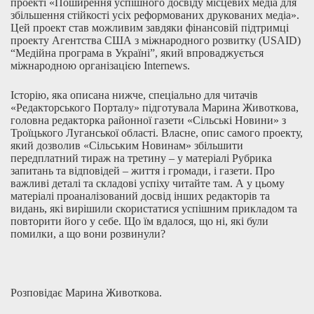
проекті «Поширення успішного досвіду місцевих медіа для
збільшення стійкості усіх реформованих друкованих медіа».
Цей проект став можливим завдяки фінансовій підтримці
проекту Агентства США з міжнародного розвитку (USAID)
“Медійна програма в Україні”, який впроваджується
міжнародною організацією Internews.
Історію, яка описана нижче, спеціально для читачів
«Редакторського Порталу» підготувала Марина Животкова,
головна редакторка районної газети «Сільські Новини» з
Троїцького Луганської області. Власне, опис самого проекту,
який дозволив «Сільським Новинам» збільшити
передплатний тираж на третину – у матеріалі
Рубрика
запитань та відповідей – життя і громади, і газети
. Про
важливі деталі та складові успіху читайте там. А у цьому
матеріалі проаналізований досвід інших редакторів та
видань, які вирішили скористатися успішним прикладом та
повторити його у себе. Що їм вдалося, що ні, які були
помилки, а що вони розвинули?
Розповідає Марина Животкова.