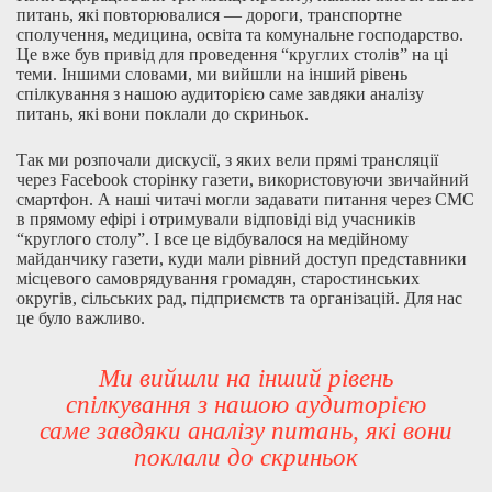
питань, які повторювалися — дороги, транспортне
сполучення, медицина, освіта та комунальне господарство.
Це вже був привід для проведення “круглих столів” на ці
теми. Іншими словами, ми вийшли на інший рівень
спілкування з нашою аудиторією саме завдяки аналізу
питань, які вони поклали до скриньок.
Так ми розпочали дискусії, з яких вели прямі трансляції
через Facebook сторінку газети, використовуючи звичайний
смартфон. А наші читачі могли задавати питання через СМС
в прямому ефірі і отримували відповіді від учасників
“круглого столу”. І все це відбувалося на медійному
майданчику газети, куди мали рівний доступ представники
місцевого самоврядування громадян, старостинських
округів, сільських рад, підприємств та організацій. Для нас
це було важливо.
Ми вийшли на інший рівень
спілкування з нашою аудиторією
саме завдяки аналізу питань, які вони
поклали до скриньок