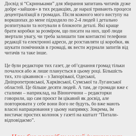
Досвід зі “Скриньками” для збирання запитань читачів дуже
добре «зайшов» в тих редакціях, де наразі тривають процеси
децентралізації в громадах. Після кожного мого виступу на
воркшопах до мене підходило по 2-4 людей і детально
розпитували та нотували в блокноти деталі. Які краще
брати коробки за розміром, що писати на них, щоб люди
звертали увагу, чи треба залишати там контактні телефони
редакції та електронні адреси, де розставляти ці коробки, як
шукати помічників в громаді, як вести журнали запитів від
читачів та таке інше.
Це були редактори тих газет, де об’єднання громад тільки
почалося або ж лише планується в цьому році. Більшість
тих, хто цікавився – з Запорізької, Одеської,
Дніпропетровської, Харківської, Сумської та Луганської
областей. Це більше десяти людей. А там, де громади вже є
сталими – наприклад, на Вінниччини – редакторки
говорили, що сам проєкт їм цікавий як досвід, але
повторювати у себе вони його не будуть, бо вже мають
власні напрацювання у цьому напрямку. Зокрема, їм
вистачає простих колонок у газеті на кшталт “Питали-
відповідаємо”.