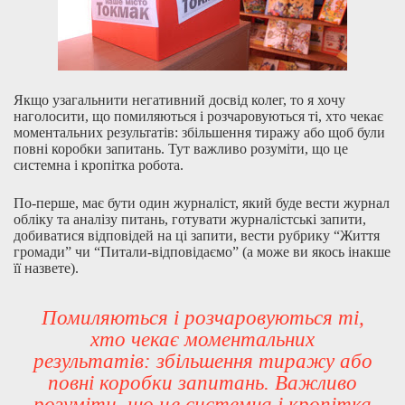
Якщо узагальнити негативний досвід колег, то я хочу
наголосити, що помиляються і розчаровуються ті, хто чекає
моментальних результатів: збільшення тиражу або щоб були
повні коробки запитань. Тут важливо розуміти, що це
системна і кропітка робота.
По-перше, має бути один журналіст, який буде вести журнал
обліку та аналізу питань, готувати журналістські запити,
добиватися відповідей на ці запити, вести рубрику “Життя
громади” чи “Питали-відповідаємо” (а може ви якось інакше
її назвете).
Помиляються і розчаровуються ті,
хто чекає моментальних
результатів: збільшення тиражу або
повні коробки запитань. Важливо
розуміти, що це системна і кропітка