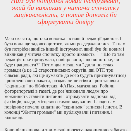
Нам був потрібен новий інструмент,
який би викликав у читача спочатку
зацікавленість, а потім допоміг би
сформувати довіру
Маю сказати, що така колонка і в нашій редакції давно є. І
була вона ще задовго до того, як ми роздержавилися. Та нам
був потрібен якийсь інший інструмент, який був би новим і
викликав у читача спочатку просто цікавість — “Що то там
редакція таке придумала, навіщо воно, і що воно таке, чи
буде працювати?” Потім два місяці ми їздили по селах
громади (а це 12 старостинських округів, дві ОТГ, три
сільські ради, які ще думають до кого будуть приєднуватися)
і розклеювали плакати, роздавали листівки і розставляли
“скриньки” по бібліотеках, ФАПах, магазинах. Робили
фоторепортажі в газеті, де роз’яснювали людям про
можливість ставити питання і отримувати відповіді від
фахівців, влади, місцевого самоврядування. І люди нам
повірили: почали кидати до “скриньок” записки і листи. В
колонці “Життя громади” ми публікували і питання, і
відповіді.
Коли відпрацювали три місяці проекту, накопичилося багато