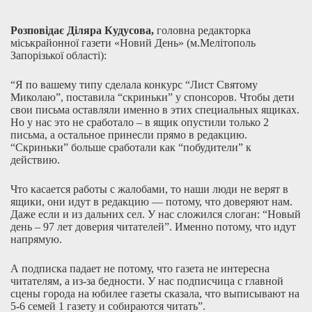
Р
озпові
дає
Діляра Куд
у
сова
,
головна редакторка
міськрайонної газети «Новий День» (м.Мелітополь
Запорізької області):
“Я по вашему типу сделала конкурс “Лист Святому
Миколаю”, поставила “скриньки” у спонсоров. Чтобы дети
свои письма оставляли именно в этих специальных ящиках.
Но у нас это не сработало – в ящик опустили только 2
письма, а остальное принесли прямо в редакцию.
“Скриньки” больше сработали как “побудители” к
действию.
Что касается работы с жалобами, то наши люди не верят в
ящики, они идут в редакцию — потому, что доверяют нам.
Даже если и из дальних сел. У нас сложился слоган: “Новый
день – 97 лет доверия читателей”. Именно потому, что идут
напрямую.
А подписка падает не потому, что газета не интересна
читателям, а из-за бедности. У нас подписчица с главной
сцены города на юбилее газеты сказала, что выписывают на
5-6 семей 1 газету и собираются читать”.