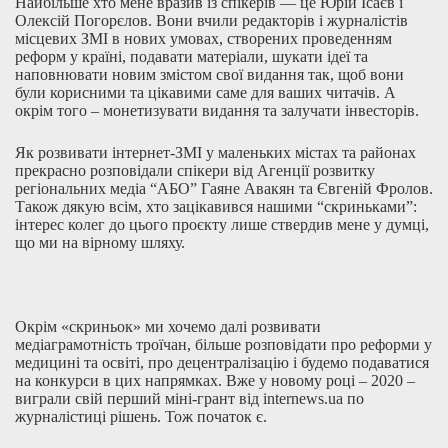
Найбільше хто мене вразив із спікерів — це Юрій Ісаєв і
Олексій Погорєлов. Вони вчили редакторів і журналістів
місцевих ЗМІ в нових умовах, створених проведенням
реформ у країні, подавати матеріали, шукати ідеї та
наповнювати новим змістом свої видання так, щоб вони
були корисними та цікавими саме для ваших читачів. А
окрім того – монетизувати видання та залучати інвесторів.
Як розвивати інтернет-ЗМІ у маленьких містах та районах
прекрасно розповідали спікери від Агенції розвитку
регіональних медіа “АБО” Гаяне Авакян та Євгеній Фролов.
Також дякую всім, хто зацікавився нашими “скриньками”:
інтерес колег до цього проєкту лише ствердив мене у думці,
що ми на вірному шляху.
Окрім «скриньок» ми хочемо далі розвивати
медіаграмотність троїчан, більше розповідати про реформи у
медицині та освіті, про децентралізацію і будемо подаватися
на конкурси в цих напрямках. Вже у новому році – 2020 –
виграли свій перший міні-грант від
internews.ua
по
журналістиці рішень. Тож початок є.