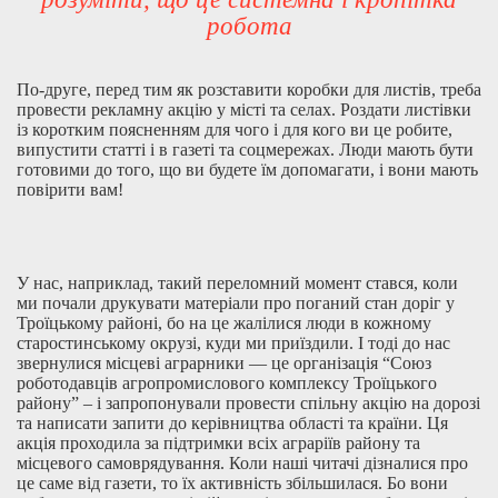
робота
По-друге, перед тим як розставити коробки для листів, треба
провести рекламну акцію у місті та селах. Роздати листівки
із коротким поясненням для чого і для кого ви це робите,
випустити статті і в газеті та соцмережах. Люди мають бути
готовими до того, що ви будете їм допомагати, і вони мають
повірити вам!
У нас, наприклад, такий переломний момент стався, коли
ми почали друкувати матеріали про поганий стан доріг у
Троїцькому районі, бо на це жалілися люди в кожному
старостинському окрузі, куди ми приїздили. І тоді до нас
звернулися місцеві аграрники — це організація “Союз
роботодавців агропромислового комплексу Троїцького
району” – і запропонували провести спільну акцію на дорозі
та написати запити до керівництва області та країни. Ця
акція проходила за підтримки всіх аграріїв району та
місцевого самоврядування. Коли наші читачі дізналися про
це саме від газети, то їх активність збільшилася. Бо вони