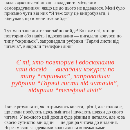
налагодження співпраці з владою та місцевим
самоврядуванням, якщо це до цього не вдавалося. Мені було
приємно чути від них “Я теж хочу це випробувати, і
відчуваю, що в мене теж вийде”.
Тут маю запевнити: звичайно вийде! Бо вже є ті, хто це
повторив або навіть і вдосконалив — вигадали кокурси по
типу “скриньок”, запровадили рубрики “Гарячі листи від
читачів”, відкрили “телефоні лінії”.
Є ті, хто повторив і вдосконалив
наш досвід — вигадали кокурси по
типу “скриньок”, запровадили
рубрики “Гарячі листи від читачів”,
відкрили “телефоні лінії”
І хоче результати, які отримують колеги, різні, але головне,
що люди пробують щось змінити і шукають шляхи до свого
читача. У кожного цей досвід буде різним в деталях, але ж за
своєю сутністю він один — це довіра читача до видання.
Через місяць я з деякими колегами та колежанками