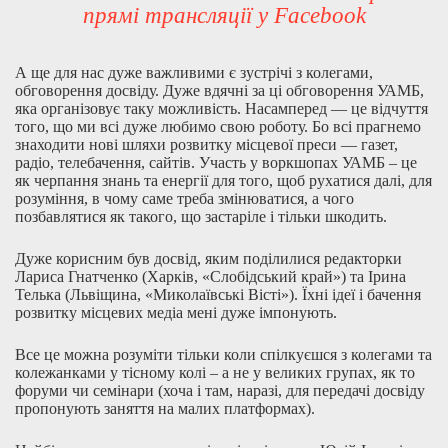
прямі трансляції у Facebook
А ще для нас дуже важливими є зустрічі з колегами,
обговорення досвіду. Дуже вдячні за ці обговорення УАМБ,
яка організовує таку можливість. Насамперед — це відчуття
того, що ми всі дуже любимо свою роботу. Бо всі прагнемо
знаходити нові шляхи розвитку місцевої преси — газет,
радіо, телебачення, сайтів. Участь у воркшопах УАМБ – це
як черпання знань та енергії для того, щоб рухатися далі, для
розуміння, в чому саме треба змінюватися, а чого
позбавлятися як такого, що застаріле і тільки шкодить.
Дуже корисним був досвід, яким поділилися редакторки
Лариса Гнатченко (Харків, «Слобідський край») та Ірина
Телька (Львіщина, «Миколаївські Вісті»). Їхні ідеї і бачення
розвитку місцевих медіа мені дуже імпонують.
Все це можна розуміти тільки коли спілкуєшся з колегами та
колежанками у тісному колі – а не у великих групах, як то
форуми чи семінари (хоча і там, наразі, для передачі досвіду
пропонують заняття на малих платформах).