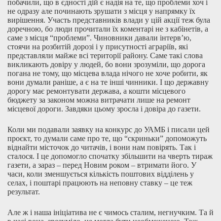
побачили, що в єдності дій є надія на те, що проблеми хоч і
не одразу але починають зрушати з місця у напрямку їх
вирішення. Участь представників влади у цій акції теж була
доречною, бо люди прочитали їх коментарі не з кабінетів, а
саме з місця “проблеми”. Чиновники давали інтерв’ю,
стоячи на розбитій дорозі і у присутності аграріїв, які
представляли майже всі території району. Саме такі слова
викликають довіру у людей, бо вони зрозуміли, що дорога
погана не тому, що місцева влада нічого не хоче робити, як
вони думали раніше, а є на те інші чинники. І що державну
дорогу має ремонтувати держава, а кошти місцевого
бюджету за законом можна витрачати лише на ремонт
місцевої дороги. Завдяки цьому зросла і довіра до газети.
Коли ми подавали заявку на конкурс до УАМБ і писали цей
проєкт, то думали саме про те, що “скриньки” допоможуть
віднайти місточок до читачів, і вони нам повірять. Так і
сталося. І це допомогло спочатку збільшити на чверть тираж
газети, а зараз – перед Новим роком – втримати його. У
часи, коли зменшується кількість поштових відділень у
селах, і поштарі працюють на неповну ставку – це теж
результат.
Але ж і наша ініціатива не є чимось сталим, негнучким. Та й