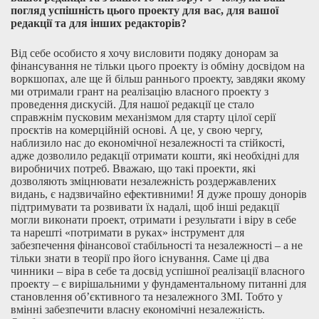
погляд успішність цього проекту для вас, для вашої
редакції та для інших редакторів?
Від себе особисто я хочу висловити подяку донорам за
фінансування не тільки цього проекту із обміну досвідом на
воркшопах, але ще й більш раннього проекту, завдяки якому
ми отримали грант на реалізацію власного проекту з
проведення дискусій. Для нашої редакції це стало
справжнім пусковим механізмом для старту цілої серії
проєктів на комерційній основі. А це, у свою чергу,
наблизило нас до економічної незалежності та стійкості,
адже дозволило редакції отримати кошти, які необхідні для
виробничих потреб. Вважаю, що такі проекти, які
дозволяють зміцнювати незалежність роздержавлених
видань, є надзвичайно ефективними! Я дуже прошу донорів
підтримувати та розвивати їх надалі, щоб інші редакції
могли виконати проект, отримати і результати і віру в себе
та нарешті «потримати в руках» інструмент для
забезпечення фінансової стабільності та незалежності – а не
тільки знати в теорії про його існування. Саме ці два
чинники – віра в себе та досвід успішної реалізації власного
проекту – є вирішальними у фундаментальному питанні для
становлення об’єктивного та незалежного ЗМІ. Тобто у
вмінні забезпечити власну економічні незалежність.