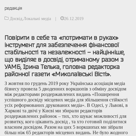
редакція
Досвід
,
Локальні медіа
|
26.12.2019
Повірити в себе та «потримати в руках»
інструмент для забезпечення фінансової
стабільності та незалежності – найцінніше,
що виділяє в досвіді, отриманому разом з
УАМБ, Ірина Телька, головна редакторка
районної газети «Миколаївські Вісті».
З жовтня по грудень 2019 року Українська асоціація медіа
бізнесу провела 5 дводенних воркшопів з обміну досвідом
між редакторами роздержавлених видань «Поширення
успішного досвіду місцевих медіа для збільшення стійкості
усіх реформованих друкованих медіа». В Одесі, у Львові, в
Харкові та двічі у Києві ми збирали редакторів
роздержавлених районок – тих, хто шукає можливості для
розвитку, кого цікавить досвід , та хто готовий поділитися
власним досвідом. Разом на цих 5 воркшопах ми зібрали
більш ніж 65 редакторів місцевих видань. Не було жодного