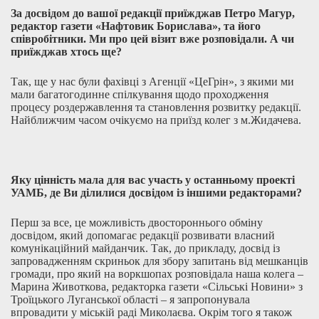
За досвідом до вашої редакції приїжджав Петро Магур,
редактор газети «Нафтовик Борислава», та його
співробітники. Ми про цей візит вже розповідали. А чи
приїжджав хтось ще?
Так, ще у нас були фахівці з Агенції «ЦеГрін», з якими ми
мали багатогодинне спілкування щодо проходження
процесу роздержавлення та становлення розвитку редакції.
Найближчим часом очікуємо на приїзд колег з м.Жидачева.
Яку цінність мала для вас участь у останньому проекті
УАМБ, де Ви ділилися досвідом із іншими редакторами?
Перш за все, це можливість двостороннього обміну
досвідом, який допомагає редакції розвивати власний
комунікаційний майданчик. Так, до прикладу, досвід із
запровадженням скриньок для збору запитань від мешканців
громади, про який на воркшопах розповідала наша колега –
Марина Животкова, редакторка газети «Сільські Новини» з
Троїцького Луганської області – я запропонувала
впровадити у міській раді Миколаєва. Окрім того я також