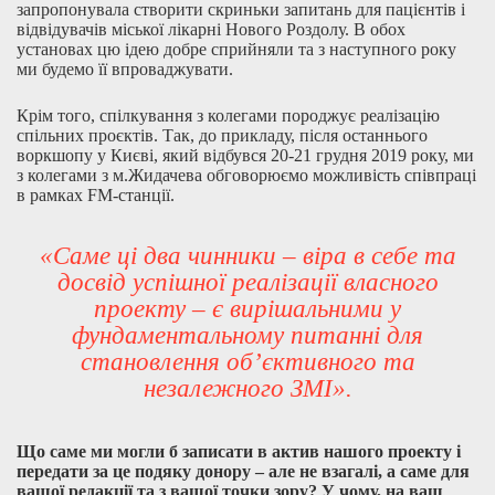
запропонувала створити скриньки запитань для пацієнтів і
відвідувачів міської лікарні Нового Роздолу. В обох
установах цю ідею добре сприйняли та з наступного року
ми будемо її впроваджувати.
Крім того, спілкування з колегами породжує реалізацію
спільних проєктів. Так, до прикладу, після останнього
воркшопу у Києві, який відбувся 20-21 грудня 2019 року, ми
з колегами з м.Жидачева обговорюємо можливість співпраці
в рамках FM-станції.
«Саме ці два чинники – віра в себе та
досвід успішної реалізації власного
проекту – є вирішальними у
фундаментальному питанні для
становлення об’єктивного та
незалежного ЗМІ».
Що саме ми могли б записати в актив нашого проекту і
передати за це подяку донору – але не взагалі, а саме для
вашої редакції та з вашої точки зору? У чому, на ваш