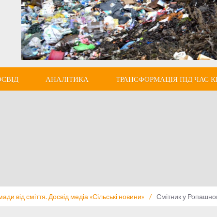
ОСВІД
АНАЛІТИКА
ТРАНСФОРМАЦІЯ ПІД ЧАС К
ди від сміття. Досвід медіа «Сільські новини»
/
Смітник у Ропашн