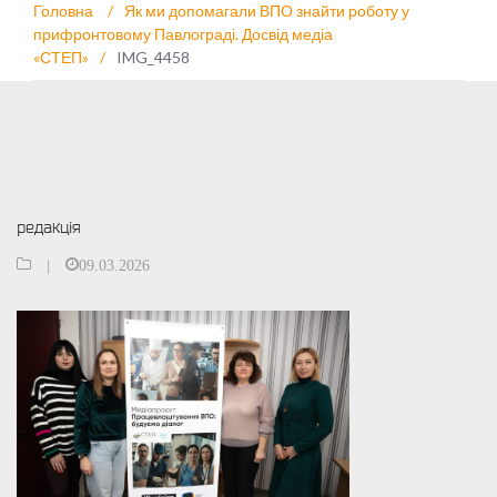
Головна
/
Як ми допомагали ВПО знайти роботу у
прифронтовому Павлограді. Досвід медіа
«СТЕП»
/
IMG_4458
редакція
|
09.03.2026