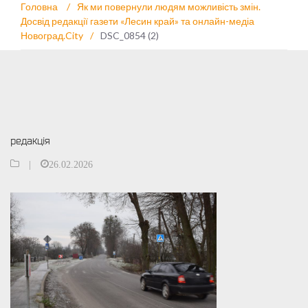
Головна
/
Як ми повернули людям можливість змін.
Досвід редакції газети «Лесин край» та онлайн-медіа
Новоград.City
/
DSC_0854 (2)
редакція
|
26.02.2026