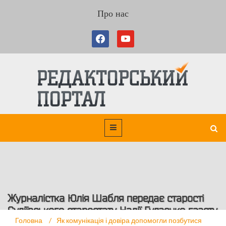
Про нас
Журналістка Юлія Шабля передає старості
Судіївського старостату Надії Гудзенко газету
Головна
/
Як комунікація і довіра допомогли позбутися
Вісті для розповсюдження