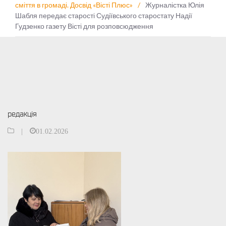
сміття в громаді. Досвід «Вісті Плюс»
/
Журналістка Юлія
Шабля передає старості Судіївського старостату Надії
Гудзенко газету Вісті для розповсюдження
редакція
|
01.02.2026