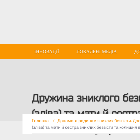
ІННОВАЦІЇ
ЛОКАЛЬНІ МЕДІА
Д
Дружина зниклого безв
(зліва) та мати й сест
Головна
/
Допомога родинам зниклих безвісти. До
Лисенко на зустрічі в
(зліва) та мати й сестра зниклих безвісти та колишн