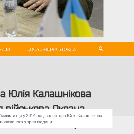
РИЗИ
LOCAL MEDIA STORIES
ра Юлія Калашнікова
ня військова Оксана
безвісти ще у 2014 році волонтера Юлія Калашнікова
овноваженого з прав
овноваженого з прав людини