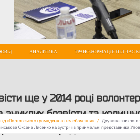
ОСВІД
АНАЛІТИКА
ТРАНСФОРМАЦІЯ ПІД ЧАС К
істи ще у 2014 році волонте
ра зниклих безвісти та колиш
свід «Полтавського громадського телебачення»
/
Дружина зниклого 
 приймальні представника Уп
я військова Оксана Лисенко на зустрічі в приймальні представника Уп