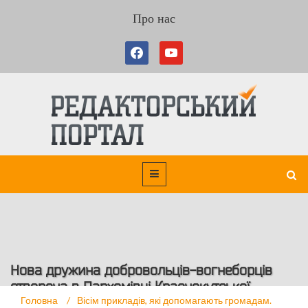
Про нас
Нова дружина добровольців-вогнеборців
створена в Пархомівці Краснокутської
Головна
/
Вісім прикладів, які допомагають громадам.
громади