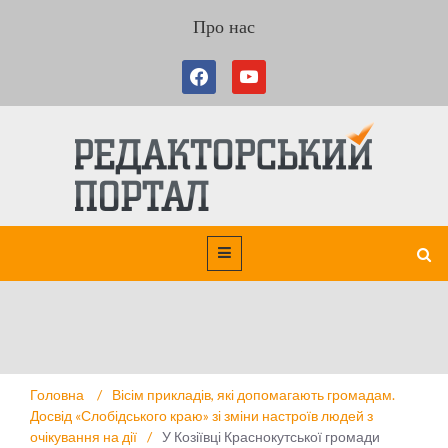
Про нас
У Козіївці Краснокутської громади мешканці,
Головна
/
Вісім прикладів, які допомагають громадам.
місцеві підприємці та ВПО об’єдналися і
Досвід «Слобідського краю» зі зміни настроїв людей з
очікування на дії
/
У Козіївці Краснокутської громади
власними силами відновити занедбану