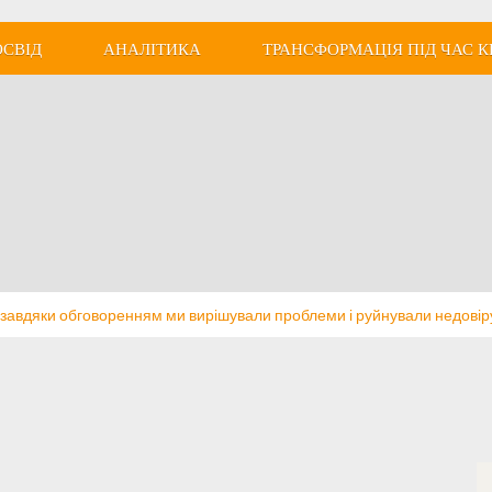
ОСВІД
АНАЛІТИКА
ТРАНСФОРМАЦІЯ ПІД ЧАС К
як завдяки обговоренням ми вирішували проблеми і руйнували недовір