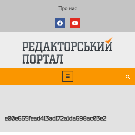
Про нас
e00e665fead413ad172a1da698ac03e2