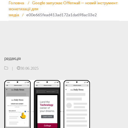
Головна
/
Google запускає Offerwall — новий інструмент
монетизації для
медіа
/
e00e665fead413ad172a1da698ac03e2
редакція
|
30.06.2025