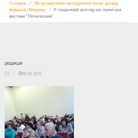
Головна
/
Як «розкрутити» молодіжний театр: досвід
видання «Вперед»
/
У глядачевій залі під час прем’єри
вистави “Попелюшка”
редакція
|
06.03.2025