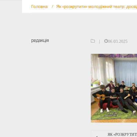
Головна
/
Як «розкрутити» молодіжний театр: досв
редакція
|
06.03.2025
ЯК «РОЗКРУТИ