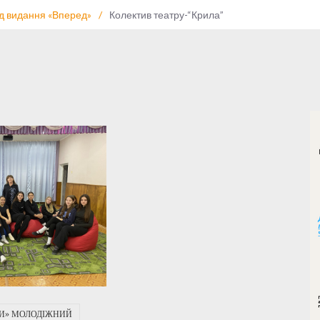
ід видання «Вперед»
/
Колектив театру-“Крила”
ТИ» МОЛОДІЖНИЙ