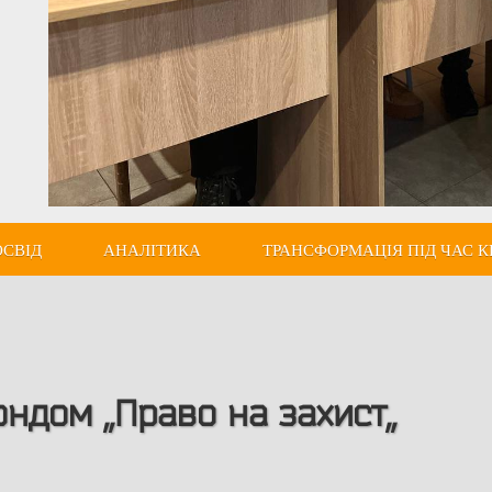
ОСВІД
АНАЛІТИКА
ТРАНСФОРМАЦІЯ ПІД ЧАС К
ндом ,,Право на захист,,