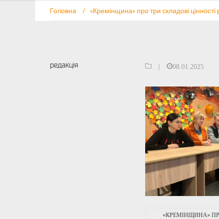
Головна
/
«Кремінщина» про три складові цінності р
редакція
|
08.01.2025
«КРЕМІНЩИНА» ПР