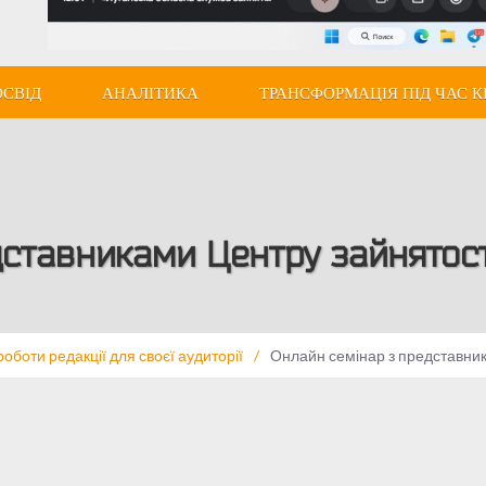
ОСВІД
АНАЛІТИКА
ТРАНСФОРМАЦІЯ ПІД ЧАС К
дставниками Центру зайнятост
оботи редакції для своєї аудиторії
/
Онлайн семінар з представни