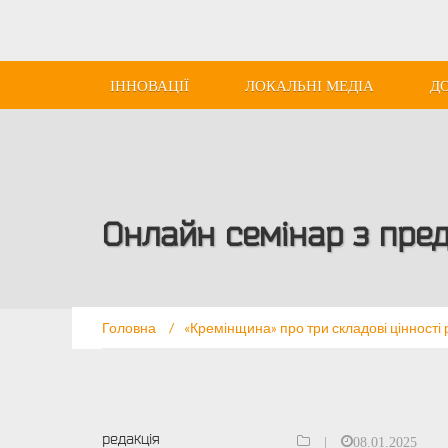
ІННОВАЦІЇ
ЛОКАЛЬНІ МЕДІА
Д
Онлайн семінар з пре
Головна
/
«Кремінщина» про три складові цінності р
редакція
|
08.01.2025