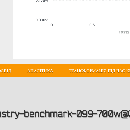
ОСВІД
АНАЛІТИКА
ТРАНСФОРМАЦІЯ ПІД ЧАС К
dustry-benchmark-099-700w@