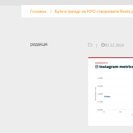
Головна
/
Бути в тренді: як НУО створювати Reels 
редакція
|
03.12.2024