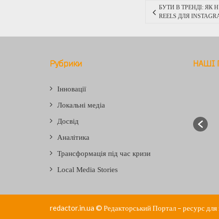
БУТИ В ТРЕНДІ: ЯК
REELS ДЛЯ INSTAGR
Рубрики
НАШІ 
Інновації
Локальні медіа
Досвід
Аналітика
Трансформація під час кризи
Local Media Stories
redactor.in.ua
© Редакторський Портал – ресурс для з