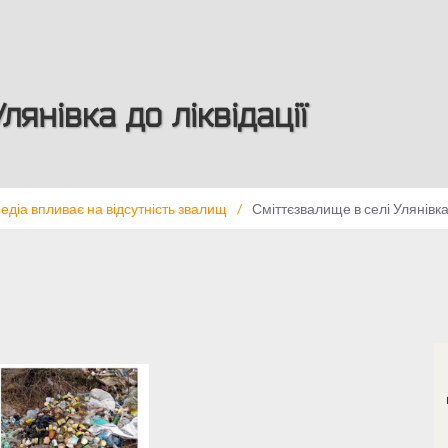
янівка до ліквідації
медіа впливає на відсутність звалищ
/
Сміттєзвалище в селі Улянівка д