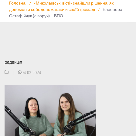
Головна
/
«Миколаївські вісті» знайшли рішення, як
допомогти собі, допомагаючи своїй громаді
/
Елеонора
Остафійчук (ліворуч) – ВПО.
редакція
|
04.03.2024