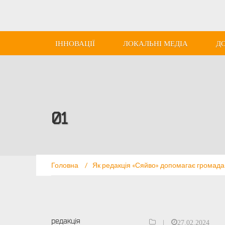
ІННОВАЦІЇ
ЛОКАЛЬНІ МЕДІА
Д
01
Головна
/
Як редакція «Сяйво» допомагає громад
редакція
|
27.02.2024