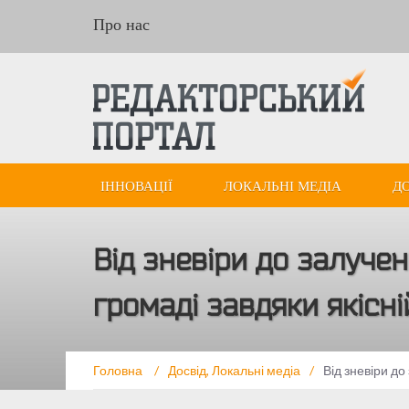
Про нас
ІННОВАЦІЇ
ЛОКАЛЬНІ МЕДІА
Д
Від зневіри до залуче
громаді завдяки якісні
Головна
/
Досвід
,
Локальні медіа
/
Від зневіри до