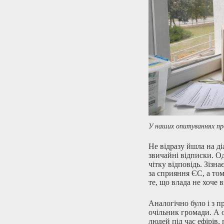
У наших опитуваннях про
Не відразу йшла на ді
звичайні відписки. Од
чітку відповідь. Зізн
за сприяння ЄС, а то
те, що влада не хоче
Аналогічно було і з 
очільник громади. А 
людей під час ефірів,