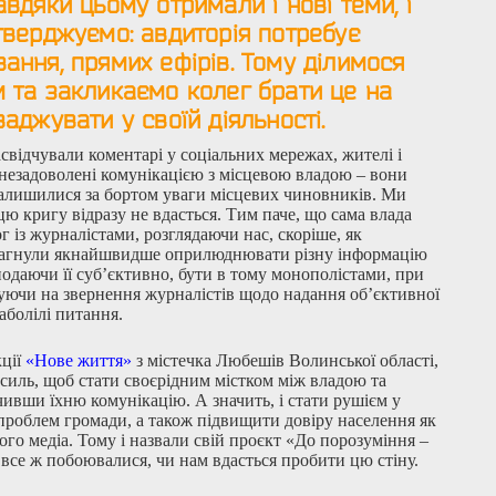
авдяки цьому отримали і нові теми, і
Стверджуємо: авдиторія потребує
ання, прямих ефірів. Тому ділимося
м та закликаємо колег брати це на
ваджувати у своїй діяльності.
асвідчували коментарі у соціальних мережах, жителі і
незадоволені комунікацією з місцевою владою – вони
залишилися за бортом уваги місцевих чиновників. Ми
ю кригу відразу не вдасться. Тим паче, що сама влада
г із журналістами, розглядаючи нас, скоріше, як
рагнули якнайшвидше оприлюднювати різну інформацію
подаючи її суб’єктивно, бути в тому монополістами, при
уючи на звернення журналістів щодо надання об’єктивної
наболілі питання.
ції
«Нове життя»
з містечка Любешів Волинської області,
силь, щоб стати своєрідним містком між владою та
ивши їхню комунікацію. А значить, і стати рушієм у
проблем громади, а також підвищити довіру населення як
шого медіа. Тому і назвали свій проєкт «До порозуміння –
 все ж побоювалися, чи нам вдасться пробити цю стіну.