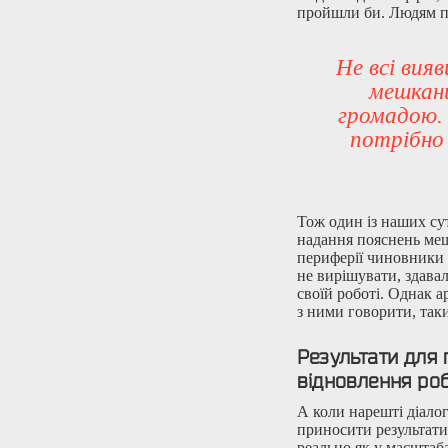
пройшли би. Людям пот
Не всі вия
мешканц
громадою. 
потрібно 
Тож один із наших су
надання пояснень мешк
периферії чиновники 
не вирішувати, здавал
своїй роботі. Однак 
з ними говорити, так
Результати для 
відновлення ро
А коли нарешті діалог
приносити результати
реально як у масштаба