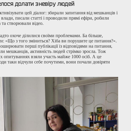
елося долати зневіру людей
тивізувати цей діалог: збирали запитання від мешканців і
влади, писали статті і проводили прямі ефіри, робили
а та створювали відео.
адто охоче ділилися своїми проблемами. Ба більше,
ти: «Що з того зміниться? Хіба ви порушите це питання?».
оширювати перші публікації із відповідями на питання,
али мешканців, активність людей стрімко зросла. Тож
х опитуваннях взяли участь майже 1000 осіб. А це
люди таки відчули себе почутими, вони почали довіряти