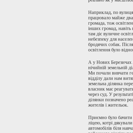
Наприклад, по вулиця
працювало майже два 
громада, тож освітле
інших громад, навіть 
там діє вуличне освіт
небезпеку для населен
бродячих собак. Післ
освітлення було відно
А у Нових Березичах 
нічийній земельній ді
Ми почали вивчати ге
відділу дали нам витя
земельна ділянка пере
власник має реагувати
через суд. У результа
ділянки позначено ре
жителів і жительок.
Приємно було бачити 
ліцею, котрі дякувал
автомобілів біля навч