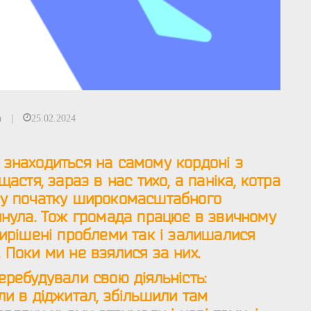
а
|
25.02.2024
знаходиться на самому кордоні з
щастя, зараз в нас тихо, а паніка, котра
му початку широкомасштабного
инула. Тож громада працює в звичному
вирішені проблеми так і залишалися
 Поки ми не взялися за них.
еребудували свою діяльність:
ли в діджитал, збільшили там