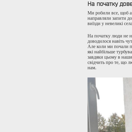
На початку дов
Ми робили все, щоб ак
направляли запити до 
виїзди у невеликі сел
На початку люди не н
доводилося навіть чу
Але коли ми почали п
які найбільше турбув
завдяки цьому в наши
свідчить про те, що 
нам.