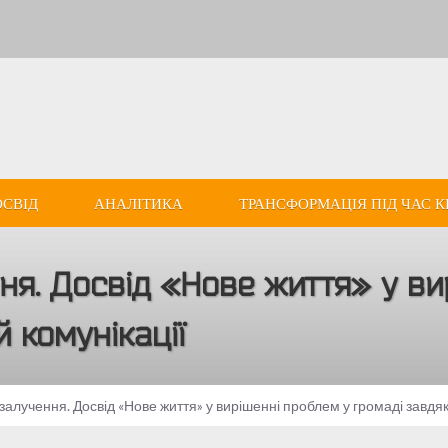
ОСВІД
АНАЛІТИКА
ТРАНСФОРМАЦІЯ ПІД ЧАС К
ння. Досвід «Нове життя» у в
й комунікації
 залучення. Досвід «Нове життя» у вирішенні проблем у громаді завдяки