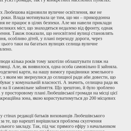
х Любешова відновили вуличне освітлення, яке не
роки. Влада мотивувала це тим, що ми – прикордонна
ння не працює в цілях безпеки. Але ми навели приклади
великих міст, що знаходяться недалеко від фронту, однак
лення. Також показали, що неосвітлені вулиці становлять
ня, особливо дітей, у плані переходу дороги, через
я цього таки на багатьох вулицях селища вуличне
влено.
люди кілька років тому захотіли облаштувати пляж на
лянці. Але, як виявилося, одна особа самовільно її зайняла.
одезичні карти, на нашу вимогу працівники земельного
г, з яким ми звернулися до селищної ради аби довести, що
буває у комунальній власності. А значить, селищна рада як
 на її самовільне зайняття. Що зрештою, й було зроблено
ті у просторовому плані Любешівської громади на місці цієї
акреаційна зона, якою користуватимуться до 200 місцевих
у стінах редакції батьків вихованців Любешівського
и за те, що нарешті вирішилася проблема скупчення
ального закладу. Так, під час прямого ефіру з начальником