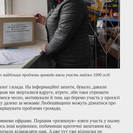
 найбільше проблеми громади взяли участь майже 1000 осіб.
алог і влада. На інформаційні запити, бувало, давали
нак ми зверталися вдруге, втретє, аби таки отримати
аємося чесно, мотивували й тим, що беремо участь у проєкті
му далеко за межами Любешівщини можуть дізнатися про
 вирішувати проблеми громади.
прямими ефірами. Першим «ризикнув» взяти участь у ньому
ось інші керівники, побачивши критичні запитання від
 почали відмовляти нам. Адже тут уже відписки не