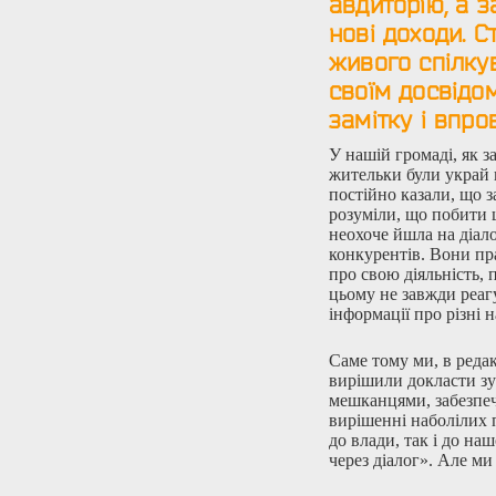
авдиторію, а з
нові доходи. 
живого спілкув
своїм досвідо
замітку і впро
У нашій громаді, як з
жительки були украй 
постійно казали, що 
розуміли, що побити ц
неохоче йшла на діало
конкурентів. Вони п
про свою діяльність, 
цьому не завжди реаг
інформації про різні 
Саме тому ми, в редак
вирішили докласти зу
мешканцями, забезпеч
вирішенні наболілих 
до влади, так і до на
через діалог». Але ми