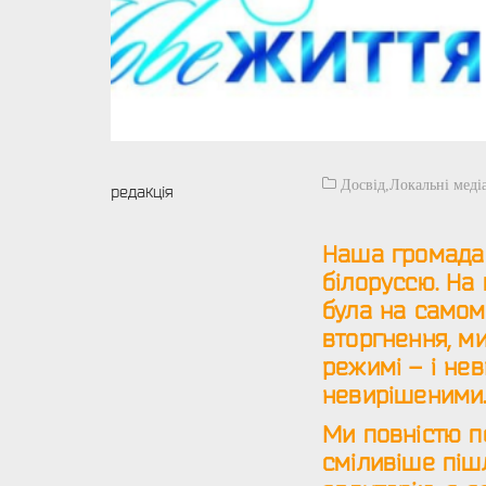
Досвід
,
Локальні меді
редакція
Наша громада 
білоруссю. На 
була на само
вторгнення, м
режимі – і не
невирішеними.
Ми повністю п
сміливіше піш