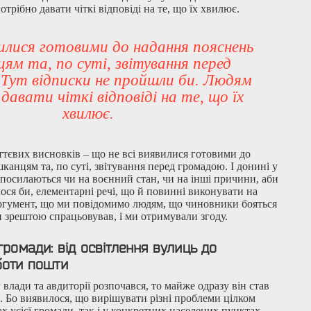
рібно давати чіткі відповіді на те, що їх хвилює.
вилися готовими до надання пояснень
ям та, по суті, звітування перед
Тут відписки не пройшли би. Людям
давати чіткі відповіді на те, що їх
хвилює.
ттєвих висновків – що не всі виявилися готовими до
анцям та, по суті, звітування перед громадою. І донині у
посилаються чи на воєнний стан, чи на інші причини, аби
ося би, елементарні речі, що й повинні виконувати на
аргумент, що ми повідомимо людям, що чиновники бояться
и зрештою спрацьовував, і ми отримували згоду.
громади: від освітлення вулиць до
боти пошти
 влади та авдиторії розпочався, то майже одразу він став
. Бо виявилося, що вирішувати різні проблеми цілком
х усієї громади, так і у конкретних населених пунктах.