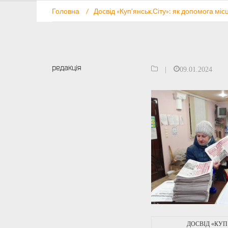
Головна
/
Досвід «Куп’янськ.Сіту»: як допомога мі
редакція
|
09.01.2024
ДОСВІД «КУП’