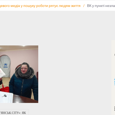
сцевого медіа у пошуку роботи рятує людям життя
/
ВК у пункті незл
ЯНСЬК.СІТУ»: ЯК