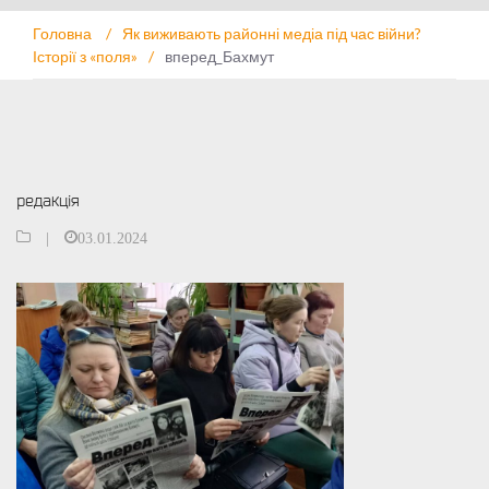
Головна
/
Як виживають районні медіа під час війни?
Історії з «поля»
/
вперед_Бахмут
редакція
|
03.01.2024