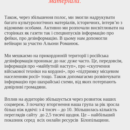
матеріали.
Також, через збільшення полос, ми змогли надрукувати
багато культурологічних матеріалів, історичних, інтерв’ю з
відомими особами. Активно ми розпочали висвітлювати на
сторінках як газети так і спецвипусків інформацію про
фейки, про дезінформацію. В цьому нам допомогли
вебінари за участю Альони Романюк.
Ми мешкаємо на прикордонній території і російська
дезінформація проникає до нас дуже часто. Це, передовсім,
інформація про «майбутній наступ», про «скупчення
військової техніки на кордоні», про «підтримку місцевим
населенням росії» тощо. Також допомагаємо розвінчувати
інформацію про шахрайські схеми, від яких потерпають
довірливі громадяни.
Вплив на аудиторію збільшується через розвиток наших
соцмереж. З початку вторгнення наша група за рік зросла
більш ніж вдвічі: з 4 тисяч – до 10. Збільшилась кількість
переглядів сайту до 2,5 тисячі щодня. Це – найбільший
показник серед всіх онлайн ресурсів Білопільщини.