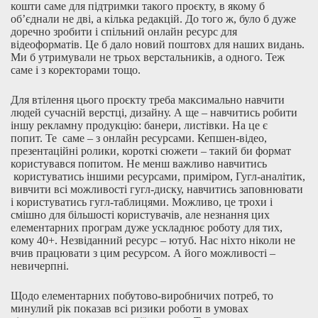
кошти саме для підтримки такого проєкту, в якому б
об’єднали не дві, а кілька редакцій. До того ж, було б дуже
доречно зробити і спільний онлайн ресурс для
відеоформатів. Це б дало новий поштовх для наших видань.
Ми б утримували не трьох верстальників, а одного. Теж
саме і з коректорами тощо.
Для втілення цього проєкту треба максимально навчити
людей сучасній верстці, дизайну. А ще – навчитись робити
іншу рекламну продукцію: банери, листівки. На це є
попит. Те саме – з онлайн ресурсами. Кепшен-відео,
презентаційні ролики, короткі сюжети – такий би формат
користувався попитом. Не менш важливо навчитись
користуватись іншими ресурсами, приміром, Гугл-аналітик,
вивчити всі можливості гугл-диску, навчитись заповнювати
і користуватись гугл-таблицями. Можливо, це трохи і
смішно для більшості користувачів, але незнання цих
елементарних програм дуже ускладнює роботу для тих,
кому 40+. Незвіданний ресурс – ютуб. Нас ніхто ніколи не
вчив працювати з цим ресурсом. А його можливості –
невичерпні.
Щодо елементарних побутово-виробничих потреб, то
минулий рік показав всі ризики роботи в умовах