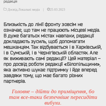
редакція
Досвід
,
Локальні медіа
|
25.03.2023
Близькість до лінії фронту зовсім не
означає, що там не працюють місцеві медіа.
В дуже багатьох містах навпаки, редакції
докладають зусиль, щоб допомагати
мешканцям. Так відбувається і в Харківській,
і в Сумській, і в Чернігівській областях. Але
як виживають самі редакції? Цей матеріал –
про досвід роботи редакції «Білопільщини»,
яка активно шукає підтримку і йде вперед
завдяки тому, що має багато різних
партнерів.
Головне – дійти до приміщення, бо
там все-таки безпечніше пересидіти
вибухи.