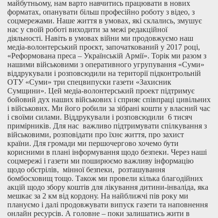
майбутньому, нам варто навчитись працювати в нових
форматах, опанувати більш професійно роботу з відео, з
соцмережами. Наше життя в умовах, які склались, змушує
нас у своїй роботі виходити за межі редакційної
діяльності. Навіть в умовах війни ми продовжуємо наш
медіа-волонтерський проєкт, започаткований у 2017 році,
«Реформована преса – Українській Армії». Торік ми разом з
нашими військовими з оперативного угрупування «Суми»
віддрукували і розповсюдили на території підконтрольній
ОТУ «Суми» три спецвипуски газети «Захисник
Сумщини». Цей медіа-волонтерський проект підтримує
бойовий дух наших військових і сприяє співпраці цивільних
і військових. Ми його робили за зібрані кошти у власний час
і своїми силами. Віддрукували і розповсюдили 6 тисяч
примірників. Для нас важливо підтримувати спілкування з
військовими, розповідати про їхнє життя, про захист
країни. Для громади ми першочергово хочемо бути
корисними в плані інформування щодо безпеки. Через наші
соцмережі і газети ми поширюємо важливу інформацію
щодо обстрілів, мінної безпеки, розташування
бомбосховищ тощо. Також ми провели кілька благодійних
акцій щодо збору коштів для лікування дитини-інваліда, яка
мешкає за 2 км від кордону. На найближчі пів року ми
плануємо і далі продовжувати випуск газети та наповнення
онлайн ресурсів. А головне – поки залишатись жити в