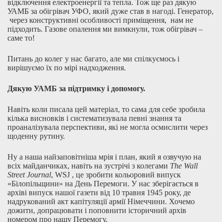
відключення електроенергії та тепла. Тож ще раз дякую
УАМБ за обігрівач УФО, який дуже став в нагоді. Генератор,
через конструктивні особливості приміщення, нам не
підходить. Газове опалення ми вимкнули, тож обігрівач –
саме то!
Питань до колег у нас багато, але ми спілкуємось і
вирішуємо їх по мірі надходження.
Дякую УАМБ за підтримку і допомогу.
Навіть коли писала цей матеріал, то сама для себе зробила
кілька висновків і систематизувала певні знання та
проаналізувала перспективи, які не могла осмислити через
щоденну рутину.
Ну а наша найзаповітніша мрія і план, який я озвучую на
всіх майданчиках, навіть на зустрічі з колегами
The
Wall
Street
Journal
, WSJ , це зробити кольоровий випуск
«Білопільщини» на День Перемоги. У нас зберігається в
архіві випуск нашої газети від 10 травня 1945 року, де
надрукований акт капітуляції армії Німеччини. Хочемо
дожити, допрацювати і поповнити історичний архів
номером про нашу Перемогу.