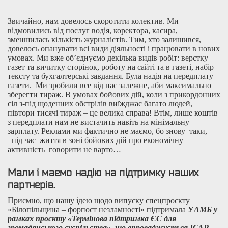
Звичайно, нам довелось скоротити колектив. Ми
відмовились від послуг водія, коректора, касира,
зменшилась кількість журналістів. Тим, хто залишився,
довелось опанувати всі види діяльності і працювати в нових
умовах. Ми вже об’єднуємо декілька видів робіт: верстку
газет та вичитку сторінок, роботу на сайті та в газеті, набір
тексту та бухгалтерські завдання. Була надія на передплату
газети. Ми зробили все від нас залежне, аби максимально
зберегти тираж. В умовах бойових дій, коли з прикордонних
сіл з-під щоденних обстрілів виїжджає багато людей,
півтори тисячі тираж – це велика справа! Втім, лише коштів
з передплати нам не вистачить навіть на мінімальну
зарплату. Реклами ми фактично не маємо, бо знову таки,
під час життя в зоні бойових дій про економічну
активність говорити не варто…
Мали і маємо надію на підтримку наших
партнерів.
Приємно, що нашу ідею щодо випуску спецпроєкту
«Білопільщина – форпост незламності» підтримала
У
А
МБ у
рамках проєкту «Термінова підтримка ЄС для
громадянського суспільства», що впроваджується ІСАР