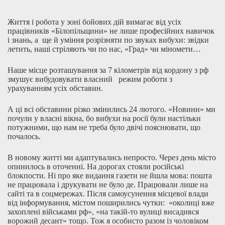
Життя і робота у зоні бойових дій вимагає від усіх
працівників «Білопільщини» не лише професійних навичок
і знань, а ще й уміння розрізняти по звуках вибухи: звідки
летить, наші стріляють чи по нас, «Град» чи міномети…
Наше місце розташування за 7 кілометрів від кордону з рф
змушує вибудовувати власний режим роботи з
урахуванням усіх обставин.
А ці всі обставини різко змінились 24 лютого. «Новини» ми
почули у власні вікна, бо вибухи на росії були настільки
потужними, що нам не треба було двічі пояснювати, що
почалось.
В новому житті ми адаптувались непросто. Через день місто
опинилось в оточенні. На дорогах стояли російські
блокпости. Ні про яке видання газети не йшла мова: пошта
не працювала і друкувати не було де. Працювали лише на
сайті та в соцмережах. Після самоусунення місцевої влади
від інформування, містом поширились чутки: «околиці вже
захоплені військами рф», «на такій-то вулиці висадився
ворожий десант» тощо. Тож я особисто разом із чоловіком