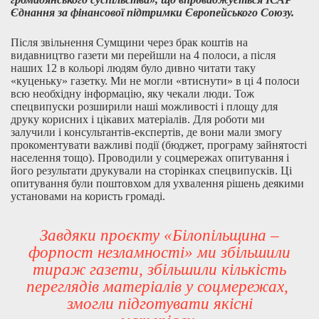
Єднання за фінансової підтримки Європейського Союзу.
Після звільнення Сумщини через брак коштів на
видавництво газети ми перейшли на 4 полоси, а після
наших 12 в кольорі людям було дивно читати таку
«куценьку» газетку. Ми не могли «втиснути» в ці 4 полоси
всю необхідну інформацію, яку чекали люди. Тож
спецвипуски розширили наші можливості і площу для
друку корисних і цікавих матеріалів. Для роботи ми
залучили і консультантів-експертів, де вони мали змогу
прокоментувати важливі події (бюджет, програму зайнятості
населення тощо). Проводили у соцмережах опитування і
його результати друкували на сторінках спецвипусків. Ці
опитування були поштовхом для ухвалення рішень деякими
установами на користь громаді.
Завдяки проєкту «Білопільщина –
форпост незламності» ми збільшили
тираж газети, збільшили кількість
переглядів матеріалів у соцмережах,
змогли підготувати якісні