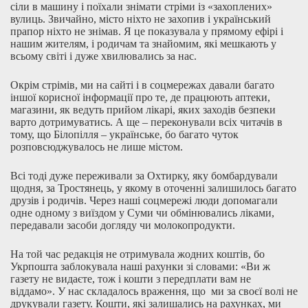
сіли в машину і поїхали знімати стріми із «захоплених»
вулиць. Звичайно, місто ніхто не захопив і український
прапор ніхто не знімав. Я це показувала у прямому ефірі і
нашим жителям, і родичам та знайомим, які мешкають у
всьому світі і дуже хвилювались за нас.
Окрім стрімів, ми на сайті і в соцмережах давали багато
іншої корисної інформації про те, де працюють аптеки,
магазини, як ведуть прийом лікарі, яких заходів безпеки
варто дотримуватись. А ще – переконували всіх читачів в
тому, що Білопілля – українське, бо багато чуток
розповсюджувалось не лише містом.
Всі тоді дуже переживали за Охтирку, яку бомбардували
щодня, за Тростянець, у якому в оточенні залишилось багато
друзів і родичів. Через наші соцмережі люди допомагали
одне одному з виїздом у Суми чи обмінювались ліками,
передавали засоби догляду чи молокопродукти.
На той час редакція не отримувала жодних коштів, бо
Укрпошта заблокувала наші рахунки зі словами: «Ви ж
газету не видаєте, тож і кошти з передплати вам не
віддамо». У нас складалось враження, що ми за своєї волі не
друкували газету. Кошти, які залишались на рахунках, ми