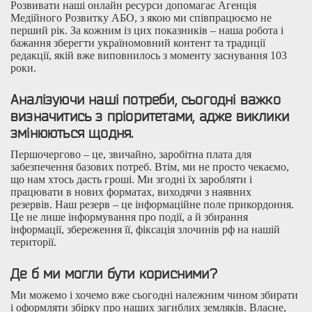
Розвивати наші онлайн ресурси допомагає Агенція
Медійного Розвитку АБО, з якою ми співпрацюємо не
перший рік. За кожним із цих показників – наша робота і
бажання зберегти україномовний контент та традиції
редакції, якій вже виповнилось з моменту заснування 103
роки.
Аналізуючи наші потреби, сьогодні важко
визначитись з пріоритетами, адже виклики
змінюються щодня.
Першочергово – це, звичайно, заробітна плата для
забезпечення базових потреб. Втім, ми не просто чекаємо,
що нам хтось дасть гроші. Ми згодні їх заробляти і
працювати в нових форматах, виходячи з наявних
резервів. Наш резерв – це інформаційне поле прикордоння.
Це не лише інформування про події, а й збирання
інформації, збереження її, фіксація злочинів рф на нашій
території.
Де б ми могли бути корисними?
Ми можемо і хочемо вже сьогодні належним чином збирати
і оформляти збірку про наших загиблих земляків. Власне,