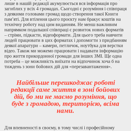
лише в нашій редакції акумулюється вся інформація про
загиблих у всіх 4 громадах. Сьогодні є розуміння і співпраця
з деякими головами громад щодо створення такої Книги
пам’яті. Для втілення цього проєкту нам бракує коштів на
технічну роботу над цим виданням. Не менш важливим
напрямком подальшої співпраці є розвиток нових форматів
– стріми, підкасти, відеоформати. Для цього треба навчити
людей працювати в цих форматах і допомогти з придбанням
деякої апаратури – камери, петличок, ноутбука для верстки
відео. Також ми можемо працювати і надавати інформацію
про життя прикордонної громади для інших ЗМІ. Ще одна
потреба – це можливість виїхати на відпочинок хоча б на
тиждень з зони бойових дій для «перезавантаження».
Найбільше перешкоджає роботі
редакції саме життя в зоні бойових
дій, бо ми не маємо розуміння, що
буде з громадою, територією, всіма
нами.
Для впевненості в своєму, в тому числі і професійному