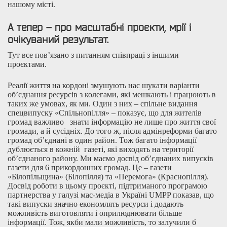
нашому місті.
А тепер – про масштабні проєкти, мрії і
очікуваний результат.
Тут все пов’язано з питанням співпраці з іншими
проєктами.
Реалії життя на кордоні змушують нас шукати варіанти
об’єднання ресурсів з колегами, які мешкають і працюють в
таких же умовах, як ми. Один з них – спільне видання
спецвипуску «Спільнопілля» – показує, що для жителів
громад важливо знати інформацію не лише про життя свої
громади, а й сусідніх. До того ж, після адмінреформи багато
громад об’єднані в один район. Тож багато інформації
дублюється в кожній газеті, які виходять на території
об’єднаного району. Ми маємо досвід об’єднаних випусків
газети для 6 прикордонних громад. Це – газети
«Білопільщина» (Білопілля) та «Перемога» (Краснопілля).
Досвід роботи в цьому проєкті, підтриманого програмою
партнерства у галузі мас-медіа в Україні UMPP показав, що
такі випуски значно економлять ресурси і додають
можливість виготовляти і оприлюднювати більше
інформації. Тож, якби мали можливість, то залучили б