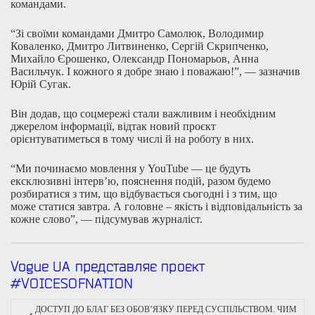
командами.
“Зi своїми командами Дмитро Самолюк, Володимир
Коваленко, Дмитро Литвиненко, Сергiй Скрипченко,
Михайло Єрошенко, Олександр Пономарьов, Анна
Васильчук. І кожного я добре знаю i поважаю!”, — зазначив
Юрій Сугак.
Він додав, що соцмережі стали важливим і необхідним
джерелом інформації, відтак новий проєкт
орієнтуватиметься в тому числі й на роботу в них.
“Ми починаємо мовлення у YouTube — це будуть
ексклюзивні інтерв’ю, пояснення подій, разом будемо
розбиратися з тим, що відбувається сьогодні і з тим, що
може статися завтра. А головне – якість і відповідальність за
кожне слово”, — підсумував журналіст.
Vogue UA представляє проєкт
#VOICESOFNATION
ДОСТУП ДО БЛАГ БЕЗ ОБОВ’ЯЗКУ ПЕРЕД СУСПІЛЬСТВОМ. ЧИМ