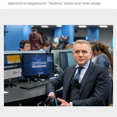
журналісти медіагрупи “Україна” запустили нове медіа