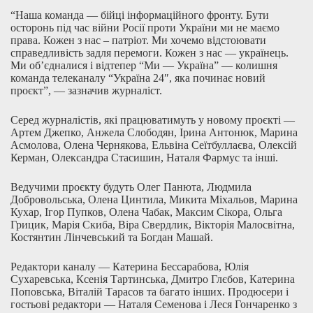
“Наша команда — бійці інформаційного фронту. Бути
осторонь під час війни Росії проти України ми не маємо
права. Кожен з нас – патріот. Ми хочемо відстоювати
справедливість задля перемоги. Кожен з нас — українець.
Ми об’єдналися і відтепер “Ми — Україна” — колишня
команда телеканалу “Україна 24″, яка починає новий
проєкт”, — зазначив журналіст.
Серед журналістів, які працюватимуть у новому проєкті —
Артем Джепко, Анжела Слободян, Ірина Антонюк, Марина
Асмолова, Олена Чернякова, Ельвіна Сеїтбуллаєва, Олексій
Керман, Олександра Стасишин, Наталя Фармус та інші.
Ведучими проєкту будуть Олег Панюта, Людмила
Добровольська, Олена Цинтила, Микита Міхальов, Марина
Кухар, Ігор Пупков, Олена Чабак, Максим Сікора, Ольга
Грицик, Марія Скиба, Віра Свердлик, Вікторія Малосвітна,
Костянтин Лінчевський та Богдан Машай.
Редактори каналу — Катерина Бессарабова, Юлія
Сухаревська, Ксенія Тартинська, Дмитро Глєбов, Катерина
Поповська, Вiталiй Тарасов та багато інших. Продюсери і
гостьові редактори — Наталя Семенова і Леся Гончаренко з