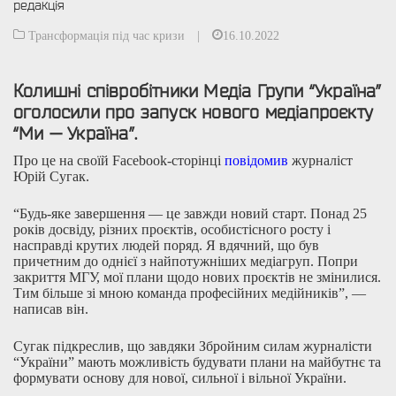
редакція
Трансформація під час кризи
|
16.10.2022
Колишні співробітники Медіа Групи “Україна”
оголосили про запуск нового медіапроєкту
“Ми — Україна”.
Про це на своїй Facebook-сторінці
повідомив
журналіст
Юрій Сугак.
“Будь-яке завершення — це завжди новий старт. Понад 25
років досвіду, різних проєктів, особистісного росту і
насправді крутих людей поряд. Я вдячний, що був
причетним до однієї з найпотужніших медіагруп. Попри
закриття МГУ, мої плани щодо нових проєктів не змінилися.
Тим більше зі мною команда професійних медійників”, —
написав він.
Сугак підкреслив, що завдяки Збройним силам журналісти
“України” мають можливість будувати плани на майбутнє та
формувати основу для нової, сильної і вільної України.