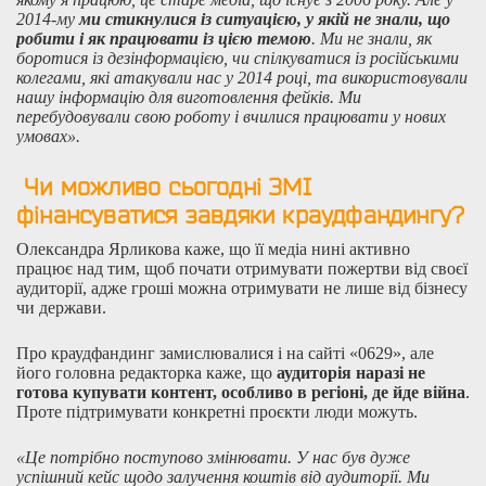
2014-му
ми стикнулися із ситуацією, у якій не знали, що
робити і як працювати із цією темою
. Ми не знали, як
боротися із дезінформацією, чи спілкуватися із російськими
колегами, які атакували нас у 2014 році, та використовували
нашу інформацію для виготовлення фейків. Ми
перебудовували свою роботу і вчилися працювати у нових
умовах».
Чи можливо сьогодні ЗМІ
фінансуватися завдяки краудфандингу?
Олександра Ярликова каже, що її медіа нині активно
працює над тим, щоб почати отримувати пожертви від своєї
аудиторії, адже гроші можна отримувати не лише від бізнесу
чи держави.
Про краудфандинг замислювалися і на сайті «0629», але
його головна редакторка каже, що
аудиторія наразі не
готова купувати контент, особливо в регіоні, де йде війна
.
Проте підтримувати конкретні проєкти люди можуть.
«Це потрібно поступово змінювати. У нас був дуже
успішний кейс щодо залучення коштів від аудиторії. Ми