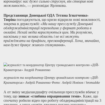
коронавірус нас дуже сильно струснув, він створив нові
можливості»
, — розповідає Ярликова.
Представниця Донецької ОДА Тетяна Ігнатченко-
Тюріна
погоджуються, що кризи відкрили нові можливості,
зокрема в держслужбі:
«Ми нашу пресслужбу Донецької
облдержадміністрації переводимо у формат роботи в
онлайні. Нехай медіа користуються цим. Ми розуміємо,
наскільки у нас велика область і не всі можуть
приїжджати на брифінги, пресконференції. Хоча, звичайно,
нам дуже бракує живого спілкування».
журналіст та координатор Центру громадського контролю «ДІЙ-
Краматорськ» Андрій Романенко Фото: Андрій Новіков / hromadske
А от зміну медіаландшафту очільниця пресслужби вбачає у
тому, що
зникає «глибина опрацювання теми»
. Каже, що
спочатку робили відео про роботу облдержадміністрації на 3
хвилини, а зараз «навіть хвилина погано заходить».