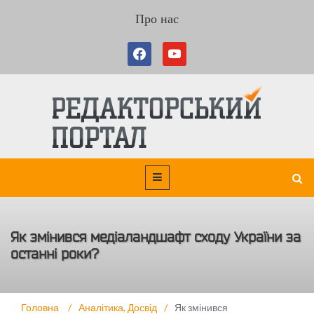
Про нас
Як змінився медіаландшафт сходу України за
останні роки?
Головна
/
Аналітика
,
Досвід
/
Як змінився