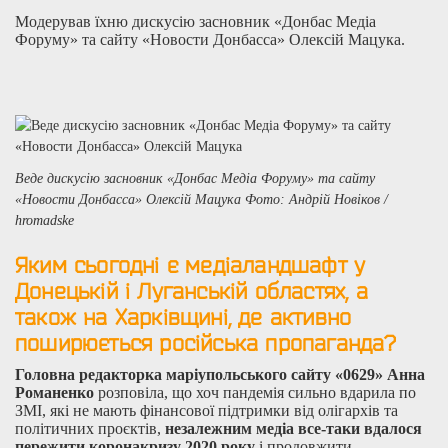
Модерував їхню дискусію засновник «Донбас Медіа
Форуму» та сайту «Новости Донбасса» Олексій Мацука.
Веде дискусію засновник «Донбас Медіа Форуму» та сайту
«Новости Донбасса» Олексій Мацука Фото: Андрій Новіков /
hromadske
Яким сьогодні є медіаландшафт у
Донецькій і Луганській областях, а
також на Харківщині, де активно
поширюється російська пропаганда?
Головна редакторка маріупольського сайту «0629» Анна
Романенко
розповіла, що хоч пандемія сильно вдарила по
ЗМІ, які не мають фінансової підтримки від олігархів та
політичних проєктів,
незалежним медіа все-таки вдалося
пережити коронакризу 2020 року
і продовжити