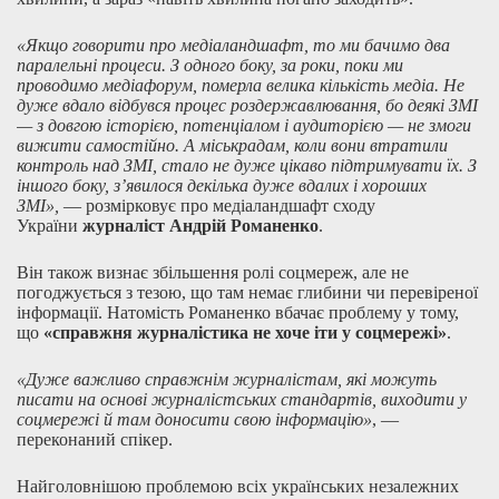
«Якщо говорити про медіаландшафт, то ми бачимо два
паралельні процеси. З одного боку, за роки, поки ми
проводимо медіафорум, померла велика кількість медіа. Не
дуже вдало відбувся процес роздержавлювання, бо деякі ЗМІ
— з довгою історією, потенціалом і аудиторією — не змоги
вижити самостійно. А міськрадам, коли вони втратили
контроль над ЗМІ, стало не дуже цікаво підтримувати їх. З
іншого боку, з’явилося декілька дуже вдалих і хороших
ЗМІ»,
— розмірковує про медіаландшафт сходу
України
журналіст Андрій Романенко
.
Він також визнає збільшення ролі соцмереж, але не
погоджується з тезою, що там немає глибини чи перевіреної
інформації. Натомість Романенко вбачає проблему у тому,
що
«справжня журналістика не хоче іти у соцмережі»
.
«Дуже важливо справжнім журналістам, які можуть
писати на основі журналістських стандартів, виходити у
соцмережі й там доносити свою інформацію»
, —
переконаний спікер.
Найголовнішою проблемою всіх українських незалежних