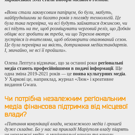
«
Вони стали лакмусовим папірцем, бо були, мабуть,
найбруднішими за багато років з погляду технологій. Це
була така перевірка, чи всі будуть займатися джинсою, чи
всі підуть на те, щоб розміщувати черговий реліз, що Добкін
обіцяє все зробити як треба, чи що Терехов вкотре
зустрівся із вчителями, щоб обговорити опалюваний сезон.
Це була перевірка на якість, дотримання медіастандартів.
І, звичайно, не всі її пройшли».
Олена Лептуга відзначає, що за останні роки
регіональні
медіа стають професійнішими в подачі інформації
.
Ще
одна зміна 2019-2021 років
—
це
поява культурних медіа
.
У Харкові це, наприклад, журнал «Люк» і креативне
видання Gwara.
Чи потрібна незалежним регіональним
медіа фінансова підтримка від місцевої
влади?
«Питання комунікації влади, незалежного медіа і грошей
дуже складне. Бо у нас на прикладі Маріуполя владу піарять
не незалежні медіа, а муніципальні канали та канали