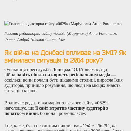
Головна редакторка сайту «0629» (Маріуполь) Анна Романенко
Фото: Андрій Новіков / hromadske
Як війна на Донбасі впливає на ЗМІ? Як
змінилася ситуація із 2014 року?
Очільниця пресслужби Донецької ОДА вважає, що
війна
навіть пішла на користь регіональним медіа
—
оскільки вони почали бути цікавими столиці, виросла їхня
аудиторія, прийшло розуміння, що люди на місцях знають
ситуацію краще.
Водночас редакторка маріупольського сайту «0629»
наголошує, що
її сайт втратив частину аудиторії з
початком війни
, бо вона «розкололася».
І це, каже, було не єдиним викликом:
«Сайт “0629”, на
якому я працюю, це старе медіа, що існує з 2006 року. Але у