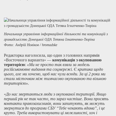
Начальниця управління інформаційної діяльності та комунікацій з
громадськістю Донецької ОДА Тетяна Ігнатченко-Тюріна
Фото: Андрій Новіков / hromadske
Редакторка наголосила, що один з головних напрямів
«Восточного варианта» —
комунікація з окупованою
територією
:
«Ми не просто так взяли за модель
російськомовне видання та соцмережі. Є критика щодо
цього, але ми хочемо, щоб нас чули всюди. За ці 2 роки ми
стали місточком між тимчасово окупованою та вільною
територією».
«
До нас звертаються люди з окупованої території. Якщо
перший рік не так часто, то зараз частіше. Вони просять
контакти правозахисників, вони запитують, як можуть
звернутися до програми СБУ “Тебе чекають вдома”, і це
круто. Треба використовувати ці можливості, хоч і