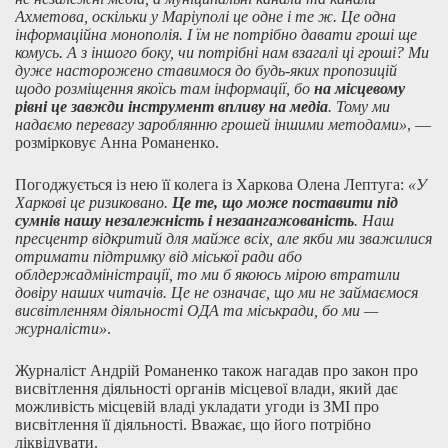
Ахметова, оскільки у Маріуполі це одне і те ж. Це одна
інформаційна монополія. І їм не потрібно давати гроші ще
комусь. А з іншого боку, чи потрібні нам взагалі ці гроші? Ми
дуже насторожено ставимося до будь-яких пропозицій
щодо розміщення якоїсь там інформації, бо
на місцевому
рівні це завжди інструмент впливу на медіа
. Тому ми
надаємо перевагу зароблянню грошей іншими методами»
, —
розмірковує Анна Романенко.
Погоджується із нею її колега із Харкова Олена Лептуга:
«У
Харкові це ризиковано.
Це те, що може поставити під
сумнів нашу незалежність і незаангажованість
. Наш
пресцентр відкритий для майже всіх, але якби ми зважилися
отримати підтримку від міської ради або
облдержадміністрації, то ми б якоюсь мірою втратили
довіру наших читачів. Це не означає, що ми не займаємося
висвітленням діяльності ОДА та міськради, бо ми —
журналісти»
.
Журналіст Андрій Романенко також нагадав про закон про
висвітлення діяльності органів місцевої влади, який дає
можливість місцевій владі укладати угоди із ЗМІ про
висвітлення її діяльності. Вважає, що його потрібно
ліквідувати.