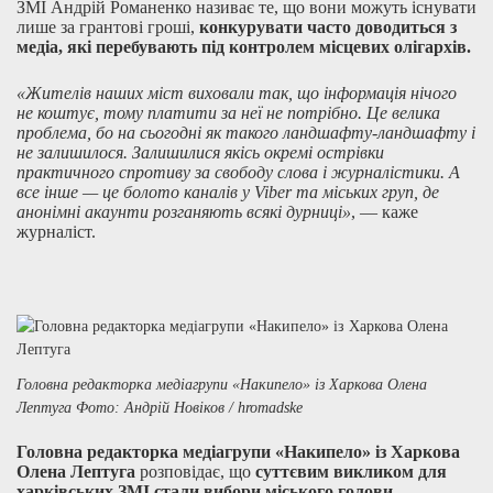
ЗМІ Андрій Романенко називає те, що вони можуть існувати
лише за грантові гроші,
конкурувати часто доводиться з
медіа, які перебувають під контролем місцевих олігархів.
«Жителів наших міст виховали так, що інформація нічого
не коштує, тому платити за неї не потрібно. Це велика
проблема, бо на сьогодні як такого ландшафту-ландшафту і
не залишилося. Залишилися якісь окремі острівки
практичного спротиву за свободу слова і журналістики. А
все інше — це болото каналів у Viber та міських груп, де
анонімні акаунти розганяють всякі дурниці»
, — каже
журналіст.
Головна редакторка медіагрупи «Накипело» із Харкова Олена
Лептуга Фото: Андрій Новіков / hromadske
Головна редакторка медіагрупи «Накипело» із Харкова
Олена Лептуга
розповідає, що
суттєвим
викликом для
харківських ЗМІ стали вибори міського голови
.