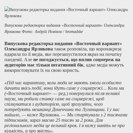
Випускова редакторка видання «Восточный вариант» Олександра
Ярликова Фото: Андрій Новіков / hromadske
Випускова редакторка видання «Восточный вариант»
Олександра Ярликова
також розповіла, що коронакриза
вдарила по її медіа, яке перезапустилося якраз на початку
пандемії. Але
не погоджується, що вплив соцмереж на
аудиторію має тільки негативний бік
, адже медіа можуть
використовувати їх на свою користь.
«Під час карантину, коли люди не мають змоги особисто
бачити якісь події, вони ідуть саме у соцмережі… Коли ми
(
«Восточный вариант» — ред.)
повернулися після великої
паузи, ми робили ставку саме на соцмережі, щоб
спілкуватися з аудиторією, щоб зрозуміти, чого
потребують мешканці Донеччини та Луганщини. І у нас
вийшло, — каже
Ярликова. —
Ми стартували з 2 тисячами
підписників, зараз маємо 25 тисяч за 2 роки. Для
регіонального медіа це великий крок. І я кажу навіть не про
кількість, а про якість».