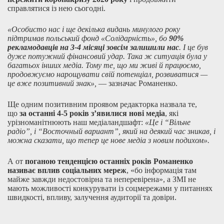
справлятися із нею сьогодні.
«Особисто нас і ще декілька видань минулого року
підтримав польський фонд «Солідарність», бо
90%
рекламодавців на 3-4 місяці зовсім залишили нас
. І це був
дуже потужний фінансовий удар. Така ж ситуація була у
багатьох інших медіа. Тому те, що ми живі й працюємо,
продовжуємо нарощувати свій потенціал, розвиватися —
це вже позитивний знак»,
— зазначає Романенко.
Ще одним позитивним проявом редакторка назвала те,
що
за останні 4-5 років з’явилися нові медіа
, які
урізноманітнюють наш медіаландшафт:
«Це і “Вільне
радіо”, і “Восточный вариант”, який на деякий час зникав, і
можна сказати, що тепер це нове медіа з новим подихом».
А от
поганою тенденцією останніх років Романенко
називає вплив соціальних мереж
, «бо інформація там
майже завжди недостовірна та неперевірена», а ЗМІ не
мають можливості конкурувати із соцмережами у питаннях
швидкості, впливу, залучення аудиторії та довіри.