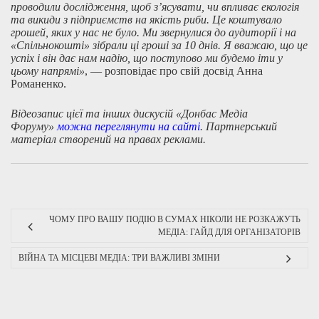
проводили дослідження, щоб з’ясувати, чи впливає екологія
та викиди з підприємств на якість риби. Це коштувало
грошей, яких у нас не було. Ми звернулися до аудиторії і на
«Спільнокошті» зібрали ці гроші за 10 днів. Я вважаю, що це
успіх і він дає нам надію, що поступово ми будемо іти у
цьому напрямі»
, — розповідає про свій досвід Анна
Романенко.
Відеозапис цієї та інших дискусій «Донбас Медіа
Форуму»
можна переглянути на сайті
. Партнерський
матеріал створений на правах реклами.
ЧОМУ ПРО ВАШУ ПОДІЮ В СУМАХ НІКОЛИ НЕ РОЗКАЖУТЬ
МЕДІА: ГАЙД ДЛЯ ОРГАНІЗАТОРІВ
ВІЙНА ТА МІСЦЕВІ МЕДІА: ТРИ ВАЖЛИВІ ЗМІНИ