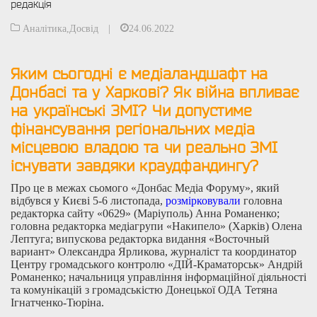
редакція
Аналітика
,
Досвід
|
24.06.2022
Яким сьогодні є медіаландшафт на
Донбасі та у Харкові? Як війна впливає
на українські ЗМІ? Чи допустиме
фінансування регіональних медіа
місцевою владою та чи реально ЗМІ
існувати завдяки краудфандингу?
Про це в межах сьомого «Донбас Медіа Форуму», який
відбувся у Києві 5-6 листопада,
розмірковували
головна
редакторка сайту «0629» (Маріуполь) Анна Романенко;
головна редакторка медіагрупи «Накипело» (Харків) Олена
Лептуга; випускова редакторка видання «Восточный
вариант» Олександра Ярликова, журналіст та координатор
Центру громадського контролю «ДІЙ-Краматорськ» Андрій
Романенко; начальниця управління інформаційної діяльності
та комунікацій з громадськістю Донецької ОДА Тетяна
Ігнатченко-Тюріна.