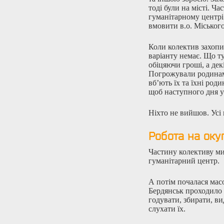
тоді були на місті. Ча
гуманітарному центрі
вмовити в.о. Міського
Коли колектив захопи
варіанту немає. Що т
обіцяючи гроші, а дек
Погрожували родинам,
вб’ють їх та їхні род
щоб наступного дня у
Ніхто не вийшов. Усі
Робота на окуп
Частину колективу ми
гуманітарний центр.
А потім почалася мас
Бердянськ проходило д
годувати, збирати, в
слухати їх.