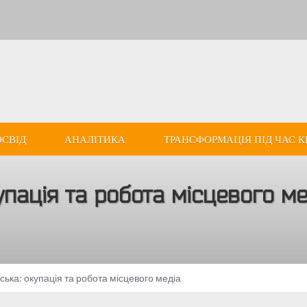
ОСВІД
АНАЛІТИКА
ТРАНСФОРМАЦІЯ ПІД ЧАС К
упація та робота місцевого ме
ська: окупація та робота місцевого медіа