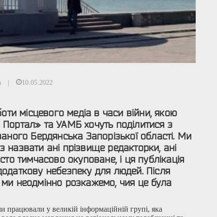
а
|
10.05.2022
боти місцевого медіа в часи війни, якою
 Портал» та УАМБ хочуть поділитися з
ваного Бердянська Запорізької області. Ми
 назвати ані прізвище редакторки, ані
істо тимчасово окуповане, і ця публікація
одаткову небезпеку для людей. Після
 ми неодмінно розкажемо, чия це була
ми працювали у великій інформаційній групі, яка