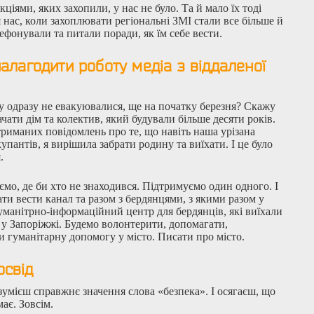
кціями, яких захопили, у нас не було. Та й мало їх тоді
я нас, коли захоплювати регіональні ЗМІ стали все більше й
ефонували та питали поради, як їм себе вести.
налагодити роботу медіа з віддаленої
му одразу не евакуювалися, ще на початку березня? Скажу
ачати дім та колектив, який будували більше десяти років.
триманих повідомлень про те, що навіть наша урізана
купантів, я вирішила забрати родину та виїхати. І це було
.
ємо, де би хто не знаходився. Підтримуємо один одного. І
и вести канал та разом з бердянцями, з якими разом у
уманітрно-інформаційний центр для бердянців, які виїхали
ь у Запоріжжі. Будемо волонтерити, допомагати,
и гуманітарну допомогу у місто. Писати про місто.
освід
зумієш справжнє значення слова «безпека». І осягаєш, що
має. Зовсім.