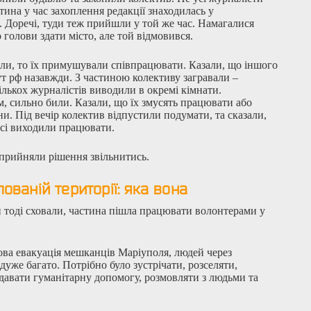
стина у час захоплення редакції знаходилась у
. Доречі, туди теж прийшли у той же час. Намагалися
 голови здати місто, але той відмовився.
ли, то їх примушували співпрацювати. Казали, що іншого
ут рф назавжди. З частиною колективу загравали –
ількох журналістів виводили в окремі кімнати.
 сильно били. Казали, що їх змусять працювати або
ини. Під вечір колектив відпустили подумати, та сказали,
сі виходили працювати.
 прийняли рішення звільнитись.
ованій території: яка вона
 тоді сховали, частина пішла працювати волонтерами у
ова евакуація мешканців Маріуполя, людей через
уже багато. Потрібно було зустрічати, розселяти,
идавати гуманітарну допомогу, розмовляти з людьми та