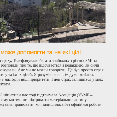
 може допомогти та на які цілі
 страху. Телефонувало багато знайомих з різних ЗМІ та
озповіли про те, що відбувається з редакцією, як били
рожували. Але ми не могли говорити. Це був просто страх
иву та їхніх дітей. Я розумію колег, їм дуже хотілось
 у нас були інші пріоритети. І цей страх залишився у моїх
иїхати.
ої ініціативи нас тоді підтримала Асоціація (УАМБ –
цьому ми змогли підтримати матеріально частину
вжувала працювати, хоч залишилась без офіційної роботи