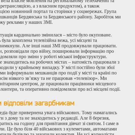
 вела власне мовлення на регіональному телебаченні та
 ретрансляцією, а з власним продуктом), а також
цією новинний портал та сторінки у соцмережах. Група
шканців Бердянська та Бердянського району. Заробіток ми
ажу реклами у наших ЗМІ.
туація кардинально змінилася – місто було окуповане.
ула захоплена телевізійна вежа, усі місцеві та
 вимкнули. Але інші наші ЗМІ продовжували працювати.
и, розповідали про війну, поширювали інформацію про
домляли про зміни у роботі міської інфраструктури.
е знаходитись на робочих містах – натомість працювали з
одили у крайньому випадку. У місті постійно були збої
 ми інформували мешканців про події у місті та країні по
овсім ніякого зв’язку та не працював «телевізор». Ми
нітарним центром, де працювали працівники місцевого
лонтери, та оперативно повідомляли про всі місцеві події.
 відповіли загарбникам
едіа буде привернена увага військових. Тому намагались
и з дому та не знаходитись у редакції. Але 8 березня,
ратись на годину для привітання дівчат зі святом. І саме в
и. Це було біля 40 військових з кулеметами, автоматами
опили будівлю та захопили колектив. Не усі журналісти