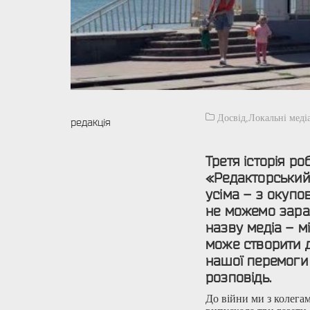
Досвід
,
Локальні меді
редакція
Третя історія ро
«Редакторський
усіма – з окупо
не можемо зараз
назву медіа – м
може створити д
нашої перемоги
розповідь.
До війни ми з колега