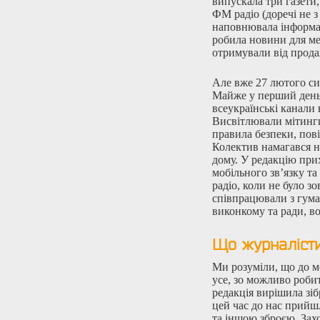
випускала три газети,
ФМ радіо (доречі не з
наповнювала інформа
робила новини для ме
отримували від прод
Але вже 27 лютого си
Майже у перший день б
всеукраїнські канали
Висвітлювали мітинг
правила безпеки, пові
Колектив намагався н
дому. У редакцію прих
мобільного зв’язку та
радіо, коли не було з
співпрацювали з гума
виконкому та ради, во
Що журналісти
Ми розуміли, що до м
усе, зо можливо робит
редакція вирішила зіб
цей час до нас прийшл
та іншою зброєю. Зах