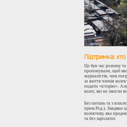
Підтримка: хто
Це був час розпачу та
пропонували, щоб ми р
журналістів, чим пог
за життя членів колект
подати «історію». Але
колег, які не змогли в
Без питань та з власн
прим.Ред.). Завдяки 
колективу, яка продо
та без зарплатні.