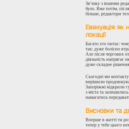
Зв’язку з іншими реда
було. Вже потім, післ
більше, редактори тел
Евакуація: як 
локації
Багато хто питає: чо
так: дуже болісно втр
Але після чергових о
діяльність напрягає о
дуже складне рішення
Сьогодні ми контакту
вирішили продовжуват
Запоріжжі відкрили г
з міста та залишилис
намагатись передават
Висновки та д
Вперше в житті ти ро
тепер у тебе цього не