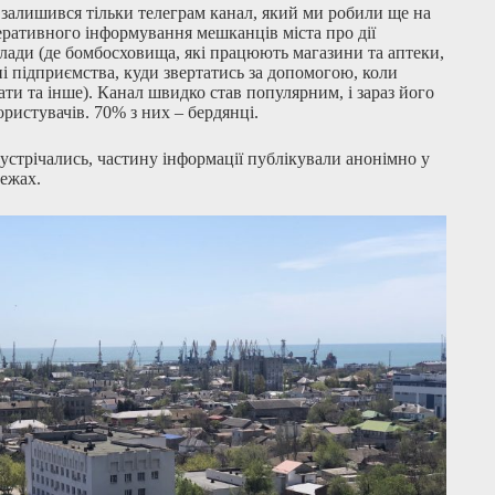
с залишився тільки телеграм канал, який ми робили ще на
еративного інформування мешканців міста про дії
влади (де бомбосховища, які працюють магазини та аптеки,
і підприємства, куди звертатись за допомогою, коли
ати та інше). Канал швидко став популярним, і зараз його
ористувачів. 70% з них – бердянці.
устрічались, частину інформації публікували анонімно у
ежах.