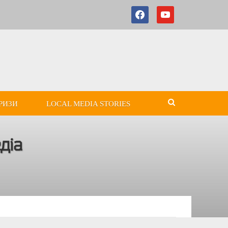
РИЗИ
LOCAL MEDIA STORIES
діа