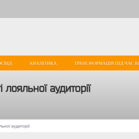
ОСВІД
АНАЛІТИКА
ТРАНСФОРМАЦІЯ ПІД ЧАС К
 лояльної аудиторії
льної аудиторії