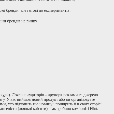
мі бренди, але готові до експериментів;
міни брендів на ринку.
 нікуди). Лояльна аудиторія – «рупор» реклами та джерело
гу. У вас вийшов новий продукт або ви організовуєте
и, хто підхопить цю новину і поширить її в своїх сторіс і
ангелісти (лояльні клієнти). Так зробило ком’юніті Flint.