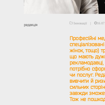
Інновації
|
16.07
редакція
Професійні мед
спеціалізовані
жінок, тощо) 
що мають дуже
рекламодавці, 
потрібно сфор
чи послуг. Ре
вивчити й риз
сильних сторін
завжди зможем
Тож не пошкод