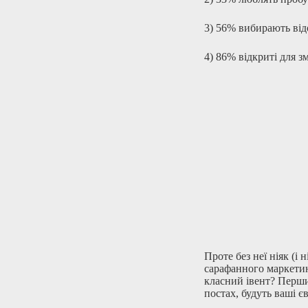
3) 56% вибирають відо
4) 86% відкриті для з
Проте без неї ніяк (і
сарафанного маркетин
класний івент? Першим
постах, будуть ваші єв