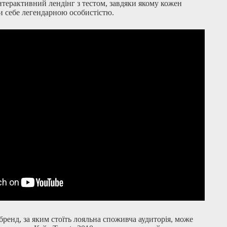
інтерактивний лендінг з тестом, завдяки якому кожен
ти себе легендарною особистістю.
ренд, за яким стоїть лояльна споживча аудиторія, може