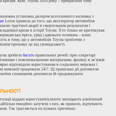
м кризам. Кейс Toyota 2010 року – прекрасний тому
еналежна установка дилером всесезонного килимка з
ан
Lexus привела до того, що акселератор автомобіля
чиною трагічної аварії зі смертельним результатом і
ладнішої кризи в історії Toyota. Хто тільки не критикував
ериканська преса, уряд і адвокати позивача – вони
сть в тому, що у автомобілів Toyota проблеми з
панія приховує це від громадськості.
yota зробила
багато
правильних речей: прес-секретарі
йливими і пояснювальними матеріалами, фахівці зі зв’язків
лярно відповідали користувачам в соціальних мережах і
ри компанії працювали 24/7. Ці правильні дії допомогли
 любов споживачів допомогла їй продовжувати
льності
итуації віддані користувачі/клієнти захищають улюблений
айбільш емоційно залучені з них, як правило, відчувають
ння. Так трапляється по кількох причинах: