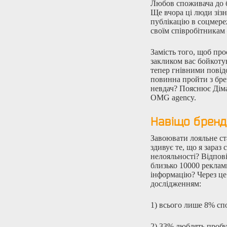
Любов споживача до бр
Ще вчора ці люди зіз
публікацію в соцмереж
своїм співробітникам 
Замість того, щоб про
закликом вас бойкотув
тепер гнівними повід
повинна пройти з брен
невдач? Пояснює Діма
OMG agency.
Навіщо бренд
Завоювати лояльне ст
здивує те, що я зараз
нелояльності? Відпов
близько 10000 реклам
інформацію? Через це 
дослідженням:
1) всього лише 8% сп
2) 33% люблять пробу