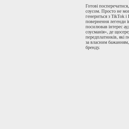
Готові посперечатися
соусом. Просто не мо
генериться з TikTok і
повернення легенди і
посилював інтерес ау
соусманія», де щосере
передплатників, які п
за власним бажанням,
бренду.