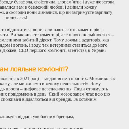
енду буває зла, егоїстична, злопам’ятна і дуже жорстока.
навалися вам в безмежній любові і лайкали кожну
і, а сьогодні вони дізналися, що ви затримуєте зарплату
– і понеслась!
сто відписатися, вони залишають сотні коментарів із
ати. Ви закриваєте коментарі, але нічого не змінюється –
омленнями забитий дірект. Чому лояльна аудиторія, яка
дом і вогонь, і воду, так нетерпимо ставиться до його
 Дюжев, CEO першого ком’юніті агентства в Україні
ам лояльне ком’юніті?
авлення в 2021 році – завдання не з простих. Можливо вас
 скажу, але ми живемо в «епоху нелояльності». Чому
ідь проста – цифрове перенасичення. Люди отримують
них повідомлень в день. Який мозок запам’ятає всю цю
споживачі віддаляються від брендів. За останнім
оживачів віддані улюбленим брендам;
вати нове і активно стежать за новинками;