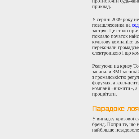
протистояти будь-яки
приклад.
У серпні 2009 року н
позашляховика на
сед
застряг. Це стало при
поклало початок найск
культову компанію: ам
переконали громадські
електронікою і що ком
Реагуючи на кризу To
засипали ЗМІ заспокі
з громадськістю регу
форумах, а колл-цент
компанії «вижити», а
процвітати.
Парадокс лоя
У випадку кризової с
бренд. Попри те, що н
найбільше незадоволе