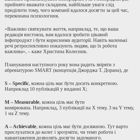
прийнято вважати складним, найбільше уваги слід
приділити тому, чого компанії вдалося досягти за цей час,
переконана психологиня.
«Важливо святкувати життя, наприклад, те, що ваша
редакція вистояла, вам вдалося зробити цікавий
інфопродукт і бути корисними аудиторії. Навіть маленькі
речі ретроспективно показують людям, що їх робота
важлива», – каже Христина Колесник.
Планування наступного року вона радить звіряти з
абревіатурою SMART (концепція Джорджа Т. Дорана), де
S – Specific
, кожна ціль має бути досить конкретною.
Наприклад 10 публікацій у виданні Х;
M – Measurable
, кожна ціль має бути
вимірювана. Наприклад, 3 публікації на Х тему, 3 на Y тему,
1 на Z тему.
A – Achievable
, кожна ціль має бути досяжною. Тут варто
прислухатися до колег і зрозуміти, чи темп роботи і
навантаження дозволять досягти задуманого.