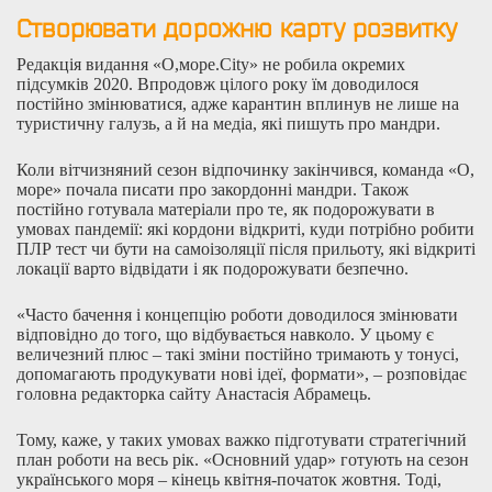
Створювати дорожню карту розвитку
Редакція видання «О,море.City» не робила окремих
підсумків 2020. Впродовж цілого року їм доводилося
постійно змінюватися, адже карантин вплинув не лише на
туристичну галузь, а й на медіа, які пишуть про мандри.
Коли вітчизняний сезон відпочинку закінчився, команда «О,
море» почала писати про закордонні мандри. Також
постійно готувала матеріали про те, як подорожувати в
умовах пандемії: які кордони відкриті, куди потрібно робити
ПЛР тест чи бути на самоізоляції після прильоту, які відкриті
локації варто відвідати і як подорожувати безпечно.
«Часто бачення і концепцію роботи доводилося змінювати
відповідно до того, що відбувається навколо. У цьому є
величезний плюс – такі зміни постійно тримають у тонусі,
допомагають продукувати нові ідеї, формати», – розповідає
головна редакторка сайту Анастасія Абрамець.
Тому, каже, у таких умовах важко підготувати стратегічний
план роботи на весь рік. «Основний удар» готують на сезон
українського моря – кінець квітня-початок жовтня. Тоді,