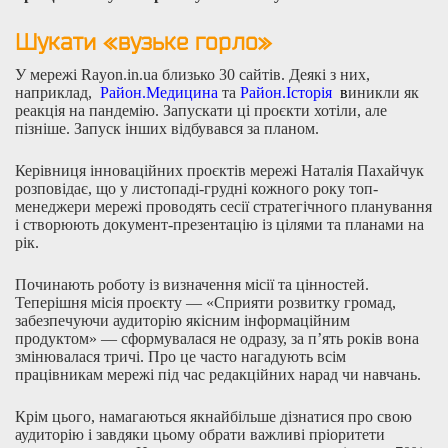
Шукати «вузьке горло»
У мережі Rayon.in.ua близько 30 сайтів. Деякі з них,
наприклад,
Район.Медицина
та
Район.Історія
в
иникли як
реакція на пандемію. Запускати ці проєкти хотіли, але
пізніше. Запуск інших відбувався за планом.
Керівниця інноваційних проєктів мережі Наталія Пахайчук
розповідає, що у листопаді-грудні кожного року топ-
менеджери мережі проводять сесії стратегічного планування
і створюють документ-презентацію із цілями та планами на
рік.
Починають роботу із визначення місії та цінностей.
Теперішня місія проєкту — «Сприяти розвитку громад,
забезпечуючи аудиторію якісним інформаційним
продуктом» — сформувалася не одразу, за п’ять років вона
змінювалася тричі. Про це часто нагадують всім
працівникам мережі під час редакційних нарад чи навчань.
Крім цього, намагаються якнайбільше дізнатися про свою
аудиторію і завдяки цьому обрати важливі пріоритети