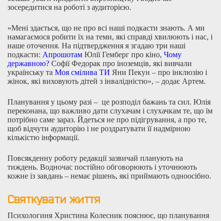
зосередитися на роботі з аудиторією.
«Мені здається, що не про всі наші подкасти знають. А ми
намагаємося робити їх на теми, які справді хвилюють і нас, і
наше оточення. На підтвердження я згадаю три наші
подкасти:
Апрошотам
Юлії Гемберг про кіно,
Чому
державною?
Софії Федорак про іноземців, які вивчали
українську та
Моя смілива ТИ
Яни Пекун – про інклюзію і
жінок, які виховують дітей з інвалідністю», – додає Артем.
Планування у цьому разі – це розподіл бажань та сил. Юлія
переконана, що важливо дати слухачам і слухачкам те, що їм
потрібно саме зараз. Йдеться не про підігрування, а про те,
щоб відчути аудиторію і не роздратувати її надмірною
кількістю інформації.
Повсякденну роботу редакції зазвичай планують на
тиждень. Водночас постійно обговорюють і уточнюють
кожне із завдань – немає рішень, які приймають одноосібно.
Святкувати життя
Психологиня Христина Колесник пояснює, що планування