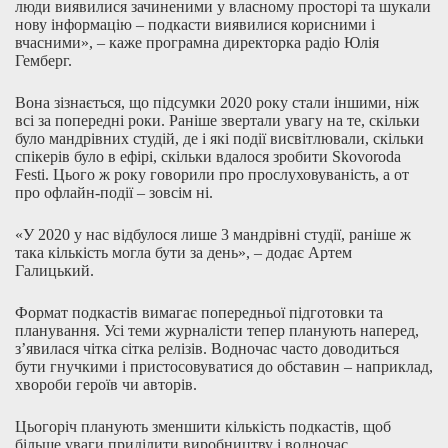
люди виявилися зачиненими у власному просторі та шукали
нову інформацію – подкасти виявилися корисними і
вчасними», – каже програмна директорка радіо Юлія
Гемберг.
Вона зізнається, що підсумки 2020 року стали іншими, ніж
всі за попередні роки. Раніше звертали увагу на те, скільки
було мандрівних студій, де і які події висвітлювали, скільки
спікерів було в ефірі, скільки вдалося зробити Skovoroda
Festi. Цього ж року говорили про прослуховуваність, а от
про офлайн-події – зовсім ні.
«У 2020 у нас відбулося лише 3 мандрівні студії, раніше ж
така кількість могла бути за день», – додає Артем
Галицький.
Формат подкастів вимагає попередньої підготовки та
планування. Усі теми журналісти тепер планують наперед,
з’явилася чітка сітка релізів. Водночас часто доводиться
бути гнучкими і пристосовуватися до обставин – наприклад,
хвороби героїв чи авторів.
Цьогоріч планують зменшити кількість подкастів, щоб
більше уваги приділити виробництву і водночас