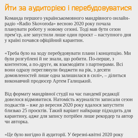
Йти за аудиторією і перебудовуватися
Команда першого українськомовного мандрівного онлайн-
радіо «Radio Skovoroda» весною 2020 року почала
планувати роботу у новому сезоні. Тоді мав бути сезон
прем’єр, але запустили лише один проєкт – наступного дня
у країні почався офіційний карантин.
«Треба було на ходу перебудовувати плани і концепцію. Ми
були розгублені й не знали, що робити. По-перше, з
контентом, а по-друге, як взаємодіяти з партнерами. Всі
вони одразу переглянули бюджети на рік, з десяти
домовленостей лише одна залишилася в силі», – ділиться
виконавчий продюсер Артем Галицький.
Від формату мандрівної студії на час пандемії редакції
довелося відмовитися. Натомість журналісти записали сезон
подкастів – вже до вересня 2020 року вдалося запустити
близько 25 проєктів. Такий варіант найкраще підходить для
карантину, адже для запису потрібен лише рекордер та автор
чи авторка.
«Це було вигідно й аудиторії. У березні-квітні 2020 року