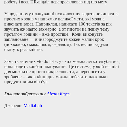
роботу і весь HR-відділ перепрофілював під цю мету.
У щоденному плануванні психологиня радить починати із
простих кроків у напрямку великої мети, які можна
виконати зараз. Наприклад, написати 100 текстів за рік
звучить аж надто захмарно, а от писати на певну тему
протягом години – вже простіше. Коли виконуєте
заплановане — винагороджуйте кожен малий крок
(похвалою, смаколиком, серіалом). Так великі задуми
стануть реальністю.
Замість звичних «to do list», у яких можна легко загубитися,
вона радить канбан планування. Це система, у якій всі цілі
дня можна не просто викреслювати, а переносити у
зроблене – так в кінці дня можна побачити наскільки
продуктивним він був.
Головне зображення
Alvaro Reyes
Джерело:
M
ediaLab