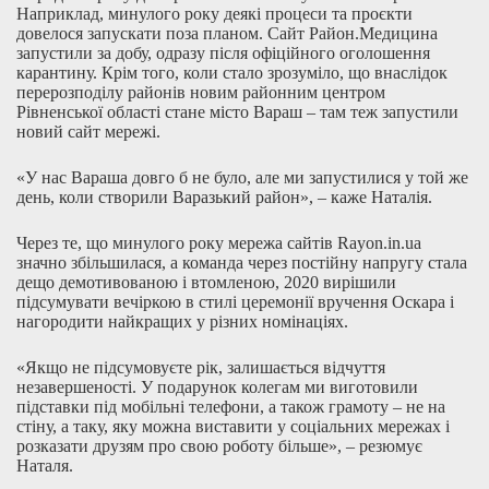
Наприклад, минулого року деякі процеси та проєкти
довелося запускати поза планом. Сайт Район.Медицина
запустили за добу, одразу після офіційного оголошення
карантину. Крім того, коли стало зрозуміло, що внаслідок
перерозподілу районів новим районним центром
Рівненської області стане місто Вараш – там теж запустили
новий сайт мережі.
«У нас Вараша довго б не було, але ми запустилися у той же
день, коли створили Варазький район», – каже Наталія.
Через те, що минулого року мережа сайтів Rayon.in.ua
значно збільшилася, а команда через постійну напругу стала
дещо демотивованою і втомленою, 2020 вирішили
підсумувати вечіркою в стилі церемонії вручення Оскара і
нагородити найкращих у різних номінаціях.
«Якщо не підсумовуєте рік, залишається відчуття
незавершеності. У подарунок колегам ми виготовили
підставки під мобільні телефони, а також грамоту – не на
стіну, а таку, яку можна виставити у соціальних мережах і
розказати друзям про свою роботу більше», – резюмує
Наталя.