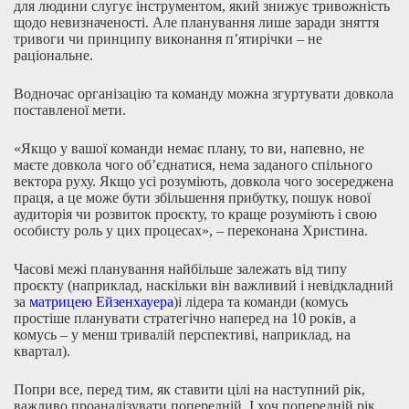
для людини слугує інструментом, який знижує тривожність
щодо невизначеності. Але планування лише заради зняття
тривоги чи принципу виконання п’ятирічки – не
раціональне.
Водночас організацію та команду можна згуртувати довкола
поставленої мети.
«Якщо у вашої команди немає плану, то ви, напевно, не
маєте довкола чого об’єднатися, нема заданого спільного
вектора руху. Якщо усі розуміють, довкола чого зосереджена
праця, а це може бути збільшення прибутку, пошук нової
аудиторія чи розвиток проєкту, то краще розуміють і свою
особисту роль у цих процесах», – переконана Христина.
Часові межі планування найбільше залежать від типу
проєкту (наприклад, наскільки він важливий і невідкладний
за
матрицею Ейзенхауера
)і лідера та команди (комусь
простіше планувати стратегічно наперед на 10 років, а
комусь – у менш тривалій перспективі, наприклад, на
квартал).
Попри все, перед тим, як ставити цілі на наступний рік,
важливо проаналізувати попередній. І хоч попередній рік