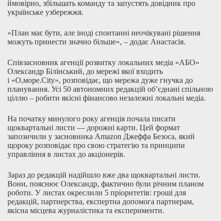
ймовірно, збільшать команду та запустять довідник про
українське узбережжя.
«План має бути, але іноді спонтанні неочікувані рішення
можуть принести значно більше», – додає Анастасія.
Співзасновник агенції розвитку локальних медіа «АБО»
Олександр Білінський, до мережі якої входить
і «О,море.City», розповідає, що мережа дуже гнучка до
планування. Усі 50 автономних редакцій об’єднані спільною
ціллю – робити якісні фінансово незалежні локальні медіа.
На початку минулого року агенція почала писати
щоквартальні листи — дорожні карти. Цей формат
запозичили у засновника Amazon Джеффа Безоса, який
щороку розповідає про свою стратегію та принципи
управління в листах до акціонерів.
Зараз до редакцій надійшло вже два щоквартальні листи.
Вони, пояснює Олександр, фактично були річним планом
роботи. У листах окреслили 5 пріоритетів: гроші для
редакцій, партнерства, експертна допомога партнерам,
якісна місцева журналістика та експерименти.