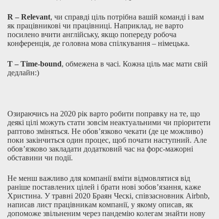
R – Relevant
, чи справді ціль потрібна вашій команді і вам
як працівникові чи працівниці. Наприклад, не варто
посилено вчити англійську, якщо попереду робоча
конференція, де головна мова спілкування – німецька.
Т – Time-bound
, обмежена в часі. Кожна ціль має мати свій
дедлайн:)
Озираючись на 2020 рік варто робити поправку на те, що
деякі цілі можуть стати зовсім неактуальними чи пріоритети
раптово зміняться. Не обов’язково чекати (де це можливо)
поки закінчиться один процес, щоб почати наступний. Але
обов’язково закладати додатковий час на форс-мажорні
обставини чи події.
Не менш важливо для компанії вміти відмовлятися від
раніше поставлених цілей і брати нові зобов’язання, каже
Христина. У травні 2020 Браян Ческі, співзасновник Airbnb,
написав
лист
працівникам компанії, у якому описав, як
допоможе звільненим через пандемію колегам знайти нову