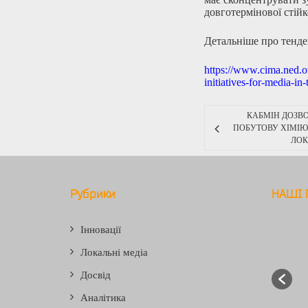
довготермінової стійк
Детальніше про тенден
https://www.cima.ned.o
initiatives-
for-media-in-
КАБМІН ДОЗВ
ПОБУТОВУ ХІМІЮ 
ЛОК
Рубрики
НАШІ 
Інновації
Локальні медіа
Досвід
Аналітика