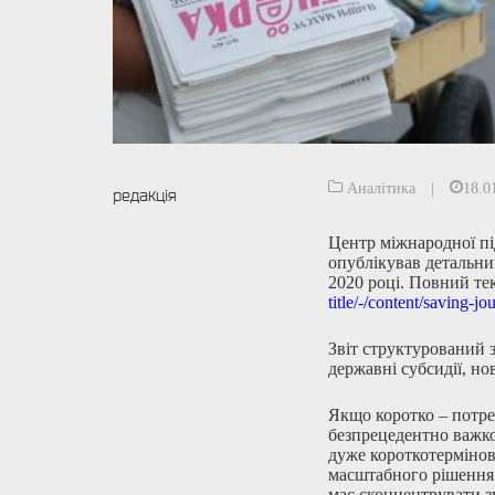
Аналітика
|
18.0
редакція
Центр міжнародної пі
опублікував детальни
2020 році. Повний тек
title/-/
content/saving-jo
Звіт структурований 
державні субсидії, но
Якщо коротко – потре
безпрецедентно важко
дуже короткотермінов
масштабного рішення.
має сконцентрувати з