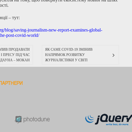
ості.
ції – тут:
rg/blog/
saving-journalism-new-report-
examines-global-
the-post-covid-
world/
ОЛИВ ПРОДАВАТИ
ЯК САМЕ COVID-19 ЗМІНИВ
І ПРЕСУ ПІД ЧАС
НАПРЯМОК РОЗВИТКУ
ДАУНА – МОКАН
ЖУРНАЛІСТИКИ У СВІТІ
ПАРТНЕРИ