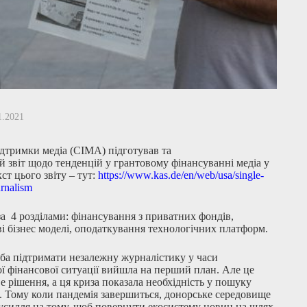
1.2021
дтримки медіа (CIMA) підготував та
й звіт щодо тенденцій у грантовому фінансуванні медіа у
ст цього звіту – тут:
https://www.kas.de/en/
web/usa/single-
urnalism
за 4 розділами: фінансування з приватних фондів,
ві бізнес моделі, оподаткування технологічних платформ.
ба підтримати незалежну журналістику у часи
ї фінансової ситуації вийшла на перший план. Але це
е рішення, а ця криза показала необхідність у пошуку
 Тому коли пандемія завершиться, донорське середовище
усилля на тому, щоб повернути екосистему новин на шлях