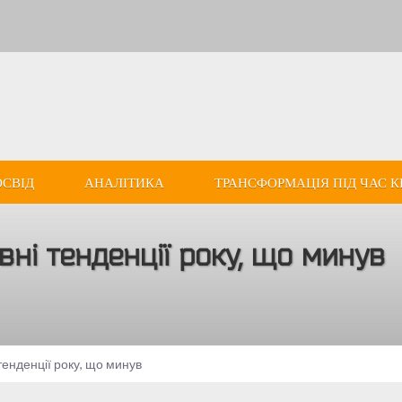
ОСВІД
АНАЛІТИКА
ТРАНСФОРМАЦІЯ ПІД ЧАС К
вні тенденції року, що минув
тенденції року, що минув