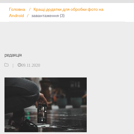
Головна
/
Кращі додатки для обробки фото на
Android
/
завантаження (3)
редакція
|
09.11.2020