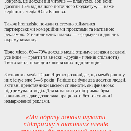
Зокрема, це доходи від читачів — плануємо, аби вони
досягли 15% від нашого поточного бюджету», — каже
керівниця медіа Юлія Банкова.
Також hromadske почали системно займатися
партнерськими комерційними проєктами та нативною
рекламою. У найближчих планах — сформувати для них
окрему команду.
Твоє місто.
60—70% доходів медіа отримує завдяки рекламі,
усе інше — гранти та внески «друзів» (членів спільноти)
Твого міста, провідних львівських підприємців.
Засновник медіа Тарас Яценко розповідає, що мембершип у
них існує вже 5—6 років. Раніше це були два десятки людей,
активні представники міської спільноти, які фінансово
підтримували медіа. Для команди ця підтримка була
важливою, адже дозволяла працювати без токсичної і
немаркованої реклами.
«Ми одразу почали шукати
підтримку в активних членів