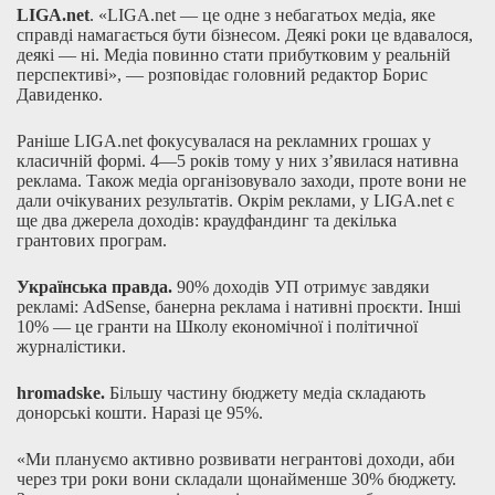
LIGA.net
. «LIGA.net — це одне з небагатьох медіа, яке
справді намагається бути бізнесом. Деякі роки це вдавалося,
деякі — ні. Медіа повинно стати прибутковим у реальній
перспективі», — розповідає головний редактор Борис
Давиденко.
Раніше LIGA.net фокусувалася на рекламних грошах у
класичній формі. 4—5 років тому у них з’явилася нативна
реклама. Також медіа організовувало заходи, проте вони не
дали очікуваних результатів. Окрім реклами, у LIGA.net є
ще два джерела доходів: краудфандинг та декілька
грантових програм.
Українська правда.
90% доходів УП отримує завдяки
рекламі: AdSense, банерна реклама і нативні проєкти. Інші
10% — це гранти на Школу економічної і політичної
журналістики.
hromadske.
Більшу частину бюджету медіа складають
донорські кошти. Наразі це 95%.
«Ми плануємо активно розвивати негрантові доходи, аби
через три роки вони складали щонайменше 30% бюджету.