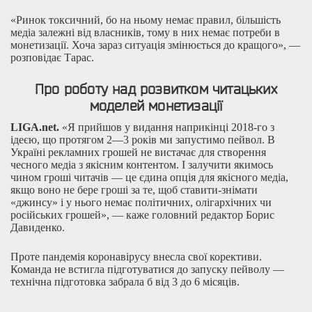
«Ринок токсичний, бо на ньому немає правил, більшість
медіа залежні від власників, тому в них немає потреби в
монетизації. Хоча зараз ситуація змінюється до кращого», —
розповідає Тарас.
Про роботу над розвитком читацьких
моделей монетизації
LIGA.net.
«Я прийшов у видання наприкінці 2018-го з
ідеєю, що протягом 2—3 років ми запустимо пейвол. В
Україні рекламних грошей не вистачає для створення
чесного медіа з якісним контентом. І залучити якимось
чином гроші читачів — це єдина опція для якісного медіа,
якщо воно не бере гроші за те, щоб ставити-знімати
«джинсу» і у нього немає політичних, олігархічних чи
російських грошей», — каже головний редактор Борис
Давиденко.
Проте пандемія коронавірусу внесла свої корективи.
Команда не встигла підготуватися до запуску пейволу —
технічна підготовка забрала б від 3 до 6 місяців.