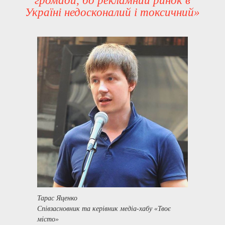
громади, бо рекламний ринок в
Україні недосконалий і токсичний»
Тарас Яценко
Співзасновник та керівник медіа-хабу «Твоє
місто»