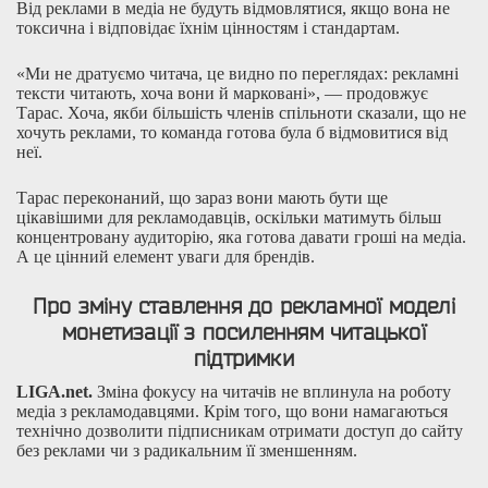
Від реклами в медіа не будуть відмовлятися, якщо вона не
токсична і відповідає їхнім цінностям і стандартам.
«Ми не дратуємо читача, це видно по переглядах: рекламні
тексти читають, хоча вони й марковані», — продовжує
Тарас. Хоча, якби більшість членів спільноти сказали, що не
хочуть реклами, то команда готова була б відмовитися від
неї.
Тарас переконаний, що зараз вони мають бути ще
цікавішими для рекламодавців, оскільки матимуть більш
концентровану аудиторію, яка готова давати гроші на медіа.
А це цінний елемент уваги для брендів.
Про зміну ставлення до рекламної моделі
монетизації з посиленням читацької
підтримки
LIGA.net.
Зміна фокусу на читачів не вплинула на роботу
медіа з рекламодавцями. Крім того, що вони намагаються
технічно дозволити підписникам отримати доступ до сайту
без реклами чи з радикальним її зменшенням.