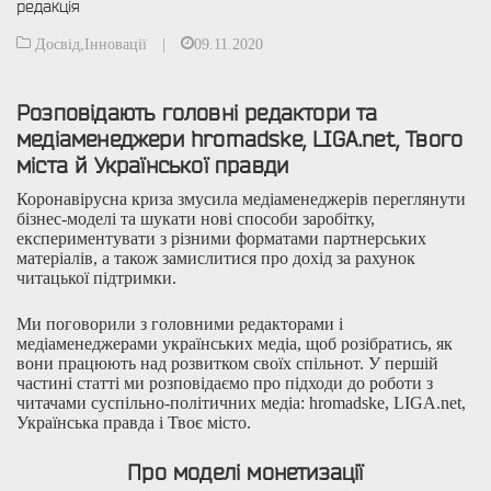
редакція
Досвід
,
Інновації
|
09.11.2020
Розповідають головні редактори та
медіаменеджери hromadske, LIGA.net, Твого
міста й Української правди
Коронавірусна криза змусила медіаменеджерів переглянути
бізнес-моделі та шукати нові способи заробітку,
експериментувати з різними форматами партнерських
матеріалів, а також замислитися про дохід за рахунок
читацької підтримки.
Ми поговорили з головними редакторами і
медіаменеджерами українських медіа, щоб розібратись, як
вони працюють над розвитком своїх спільнот. У першій
частині статті ми розповідаємо про підходи до роботи з
читачами суспільно-політичних медіа: hromadske, LIGA.net,
Українська правда і Твоє місто.
Про моделі монетизації