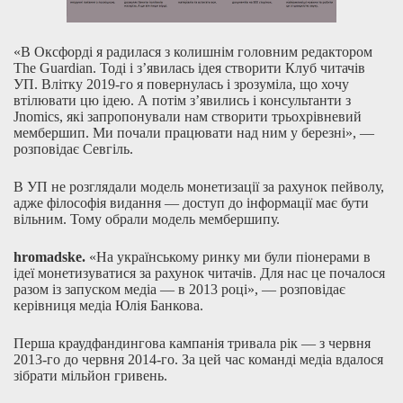
«В Оксфорді я радилася з колишнім головним редактором
The Guardian. Тоді і з’явилась ідея створити Клуб читачів
УП. Влітку 2019-го я повернулась і зрозуміла, що хочу
втілювати цю ідею. А потім з’явились і консультанти з
Jnomics, які запропонували нам створити трьохрівневий
мембершип. Ми почали працювати над ним у березні», —
розповідає Севгіль.
В УП не розглядали модель монетизації за рахунок пейволу,
адже філософія видання — доступ до інформації має бути
вільним. Тому обрали модель мембершипу.
hromadske.
«На українському ринку ми були піонерами в
ідеї монетизуватися за рахунок читачів. Для нас це почалося
разом із запуском медіа — в 2013 році», — розповідає
керівниця медіа Юлія Банкова.
Перша краудфандингова кампанія тривала рік — з червня
2013-го до червня 2014-го. За цей час команді медіа вдалося
зібрати мільйон гривень.