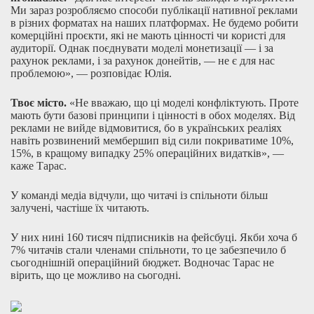
Ми зараз розробляємо способи публікації нативної реклами
в різних форматах на наших платформах. Не будемо робити
комерційні проєкти, які не мають цінності чи користі для
аудиторії. Однак поєднувати моделі монетизації — і за
рахунок реклами, і за рахунок донейтів, — не є для нас
проблемою», — розповідає Юлія.
Твоє місто.
«Не вважаю, що ці моделі конфліктують. Проте
мають бути базові принципи і цінності в обох моделях. Від
реклами не вийде відмовитися, бо в українських реаліях
навіть розвинений мембершип від сили покриватиме 10%,
15%, в кращому випадку 25% операційних видатків», —
каже Тарас.
У команді медіа відчули, що читачі із спільноти більш
залучені, частіше їх читають.
У них нині 160 тисяч підписників на фейсбуці. Якби хоча б
7% читачів стали членами спільноти, то це забезпечило б
сьогоднішній операційний бюджет. Водночас Тарас не
вірить, що це можливо на сьогодні.