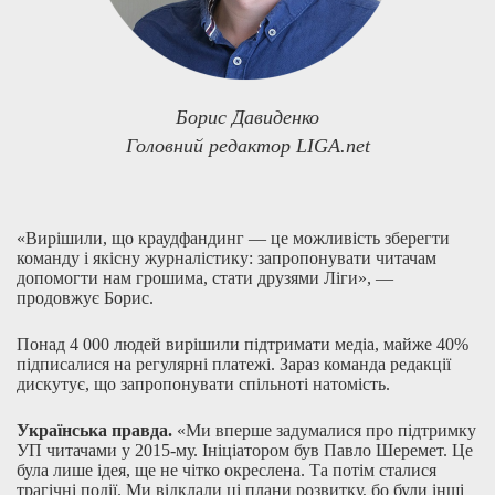
Борис Давиденко
Головний редактор LIGA.net
«Вирішили, що краудфандинг — це можливість зберегти
команду і якісну журналістику: запропонувати читачам
допомогти нам грошима, стати друзями Ліги», —
продовжує Борис.
Понад 4 000 людей вирішили підтримати медіа, майже 40%
підписалися на регулярні платежі. Зараз команда редакції
дискутує, що запропонувати спільноті натомість.
Українська правда.
«Ми вперше задумалися про підтримку
УП читачами у 2015-му. Ініціатором був Павло Шеремет. Це
була лише ідея, ще не чітко окреслена. Та потім сталися
трагічні події. Ми відклали ці плани розвитку, бо були інші