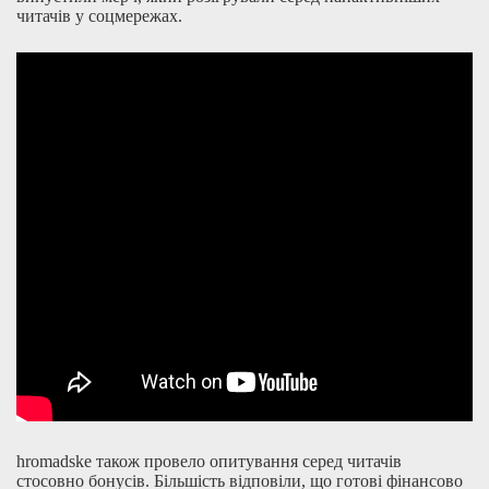
читачів у соцмережах.
hromadske також провело опитування серед читачів
стосовно бонусів. Більшість відповіли, що готові фінансово