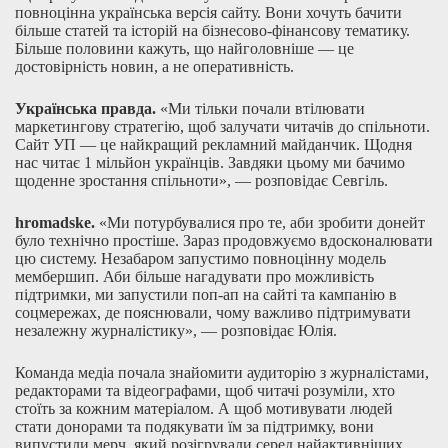
повноцінна українська версія сайту. Вони хочуть бачити
більше статей та історій на бізнесово-фінансову тематику.
Більше половини кажуть, що найголовніше — це
достовірність новин, а не оперативність.
Українська правда.
«Ми тільки почали втілювати
маркетингову стратегію, щоб залучати читачів до спільноти.
Сайт УП — це найкращий рекламний майданчик. Щодня
нас читає 1 мільйон українців. Завдяки цьому ми бачимо
щоденне зростання спільноти», — розповідає Севгіль.
hromadske.
«Ми потурбувалися про те, аби зробити донейт
було технічно простіше. Зараз продовжуємо вдосконалювати
цю систему. Незабаром запустимо повноцінну модель
мембершип. Аби більше нагадувати про можливість
підтримки, ми запустили поп-ап на сайті та кампанію в
соцмережах, де пояснювали, чому важливо підтримувати
незалежну журналістику», — розповідає Юлія.
Команда медіа почала знайомити аудиторію з журналістами,
редакторами та відеографами, щоб читачі розуміли, хто
стоїть за кожним матеріалом. А щоб мотивувати людей
стати донорами та подякувати їм за підтримку, вони
випустили мерч, який розігрували серед найактивніших