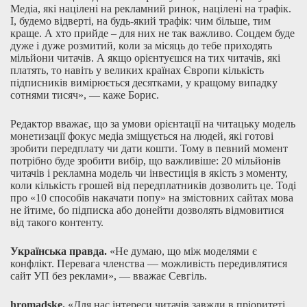
Медіа, які націлені на рекламний ринок, націлені на трафік.
І, будемо відверті, на будь-який трафік: чим більше, тим
краще. А хто прийде – для них не так важливо. Соцдем буде
дуже і дуже розмитий, коли за місяць до тебе приходять
мільйони читачів. А якщо орієнтуєшся на тих читачів, які
платять, то навіть у великих країнах Європи кількість
підписників вимірюється десятками, у кращому випадку
сотнями тисяч», — каже Борис.
Редактор вважає, що за умови орієнтації на читацьку модель
монетизації фокус медіа зміщується на людей, які готові
зробити передплату чи дати кошти. Тому в певний момент
потрібно буде зробити вибір, що важливіше: 20 мільйонів
читачів і рекламна модель чи інвестиція в якість з моменту,
коли кількість грошей від передплатників дозволить це. Тоді
про «10 способів накачати попу» на змістовних сайтах мова
не йтиме, бо підписка або донейти дозволять відмовитися
від такого контенту.
Українська правда.
«Не думаю, що між моделями є
конфлікт. Перевага членства — можливість передивлятися
сайт УП без реклами», — вважає Севгіль.
hromadske.
«Для нас інтереси читачів завжди в пріоритеті.