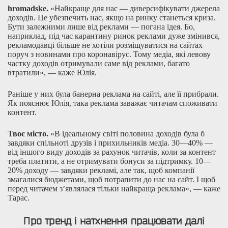
hromadske.
«Найкраще для нас — диверсифікувати джерела
доходів. Це убезпечить нас, якщо на ринку станеться криза.
Бути залежними лише від реклами — погана ідея. Бо,
наприклад, під час карантину ринок реклами дуже змінився,
рекламодавці більше не хотіли розміщуватися на сайтах
поруч з новинами про коронавірус. Тому медіа, які левову
частку доходів отримували саме від реклами, багато
втратили», — каже Юлія.
Раніше у них була банерна реклама на сайті, але її прибрали.
Як пояснює Юлія, така реклама заважає читачам споживати
контент.
Твоє місто.
«В ідеальному світі половина доходів була б
завдяки спільноті друзів і прихильників медіа. 30—40% —
від іншого виду доходів за рахунок читачів, коли за контент
треба платити, а не отримувати бонуси за підтримку. 10—
20% доходу — завдяки рекламі, але так, щоб компанії
змагалися бюджетами, щоб потрапити до нас на сайт. І щоб
перед читачем з’являлася тільки найкраща реклама», — каже
Тарас.
Про тренд і натхнення працювати далі