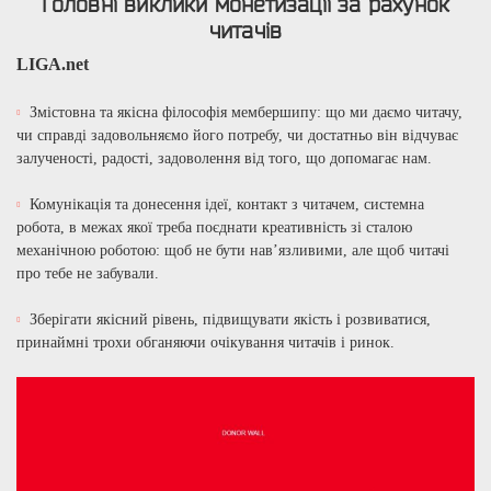
Головні виклики монетизації за рахунок
читачів
LIGA.net
Змістовна та якісна філософія мембершипу: що ми даємо читачу,
чи справді задовольняємо його потребу, чи достатньо він відчуває
залученості, радості, задоволення від того, що допомагає нам.
Комунікація та донесення ідеї, контакт з читачем, системна
робота, в межах якої треба поєднати креативність зі сталою
механічною роботою: щоб не бути нав’язливими, але щоб читачі
про тебе не забували.
Зберігати якісний рівень, підвищувати якість і розвиватися,
принаймні трохи обганяючи очікування читачів і ринок.