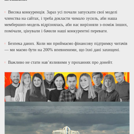
Висока конкуренція. Зараз усі почали запускати свої моделі
членства на сайтах, і треба докласти чимало зусиль, аби наша
мембершип-модель відрізнялась, аби нас вирізняли з-поміж інших,
помічали, цінували і бачили наші конкурентні переваги.
Безпека даних. Коли ми приймаємо фінансову підтримку читачів
— ми маємо бути на 200% впевненими, що їхні дані захищені.
Важливо не стати нав’язливими у проханнях про донейт.