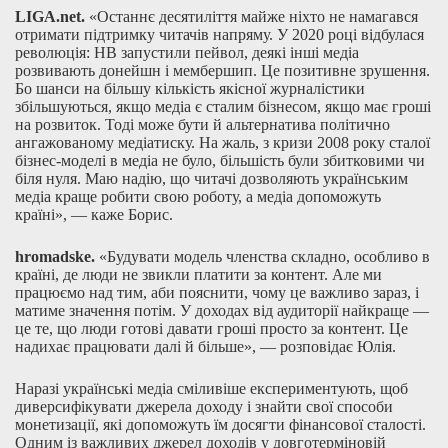
LIGA.net.
«Останнє десятиліття майже ніхто не намагався
отримати підтримку читачів напряму. У 2020 році відбулася
революція: НВ запустили пейвол, деякі інші медіа
розвивають донейшн і мембершип. Це позитивне зрушення.
Бо шанси на більшу кількість якісної журналістики
збільшуються, якщо медіа є сталим бізнесом, якщо має гроші
на розвиток. Тоді може бути й альтернатива політично
ангажованому медіатиску. На жаль, з кризи 2008 року сталої
бізнес-моделі в медіа не було, більшість були збитковими чи
біля нуля. Маю надію, що читачі дозволяють українським
медіа краще робити свою роботу, а медіа допоможуть
країні», — каже Борис.
hromadske.
«Будувати модель членства складно, особливо в
країні, де люди не звикли платити за контент. Але ми
працюємо над тим, аби пояснити, чому це важливо зараз, і
матиме значення потім. У доходах від аудиторії найкраще —
це те, що люди готові давати гроші просто за контент. Це
надихає працювати далі й більше», — розповідає Юлія.
Наразі українські медіа сміливіше експериментують, щоб
диверсифікувати джерела доходу і знайти свої способи
монетизації, які допоможуть їм досягти фінансової сталості.
Одним із важливих джерел доходів у довготерміновій