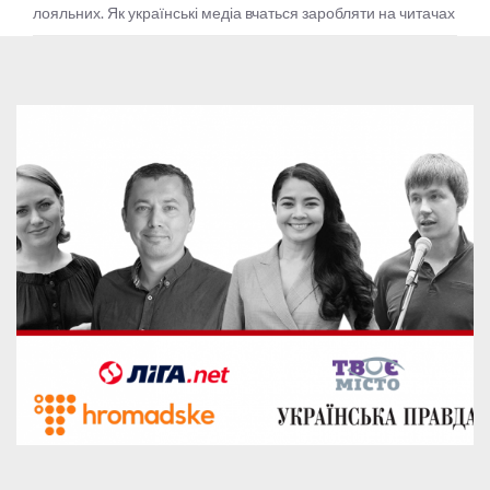
лояльних. Як українські медіа вчаться заробляти на читачах