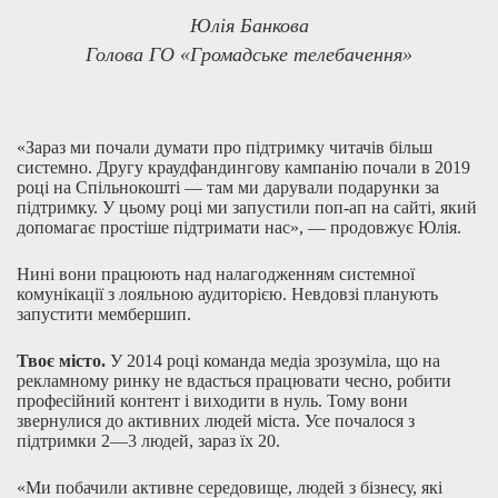
Юлія Банкова
Голова ГО «Громадське телебачення»
«Зараз ми почали думати про підтримку читачів більш
системно. Другу краудфандингову кампанію почали в 2019
році на Спільнокошті — там ми дарували подарунки за
підтримку. У цьому році ми запустили поп-ап на сайті, який
допомагає простіше підтримати нас», — продовжує Юлія.
Нині вони працюють над налагодженням системної
комунікації з лояльною аудиторією. Невдовзі планують
запустити мембершип.
Твоє місто.
У 2014 році команда медіа зрозуміла, що на
рекламному ринку не вдасться працювати чесно, робити
професійний контент і виходити в нуль. Тому вони
звернулися до активних людей міста. Усе почалося з
підтримки 2—3 людей, зараз їх 20.
«Ми побачили активне середовище, людей з бізнесу, які