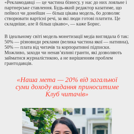
«Рекламодавці — це частина бізнесу, у нас до них лояльне і
партнерське ставлення. Будь-який редактор казатиме, що
пейвол чи донейшн — більш цікава модель, бо дозволяє
створювати вартісні речі, за які люди готові платити. Це
складніше, але й більш цікаво», — каже Борис.
В ідеальному світі модель монетизації медіа виглядала б так:
50% — різновиди реклами (велика частина якої — нативна),
50% — плата від читачів та корпоративні підписки.
Можливо, заходи чи ненав’язливі гранти, які дозволяють
займатися журналістикою, а не вирішенням проблем
грантодавців.
«Наша мета — 20% від загальної
суми доходу видання приноситиме
Клуб читачів»