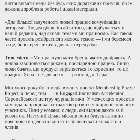
підтримувати медіа без будь-яких додаткових бонусів, бо їм
важлива зроблена робота і цікаві матеріали.
«Для більшої залученості людей працює комунікація з
авторами. Людям цікаві інсайти того, що відбувається у
нашій редакції, над якими темами ми працюємо. Нас також
часто просять розібратися з якоюсь темою — і ми беремося
за це, бо інтерес читачів для нас передусім».
Твоє місто.
«Ми прагнули мати бренд, якому довіряють. А
довіра завойовується роками, послідовною працею. Якщо
люди бачать, що продукт вирізняється і є корисним, то це
працює. Хоча і не для всіх», — розповідає Тарас.
Минулого року його медіа взяли у проєкт Membership Puzzle
Project, а перед тим — і в Engaged Journalism Accelerator
Європейського центру журналістики. У межах цих проєктів
команда напрацювала стратегію розвитку ширшої спільноти
учасників. Нині у команді є люди, які відповідають за її
розвиток. Наступні кілька місяців вони будуть активно
пояснювати ідею спільноти та збільшувати кількість її
членів.