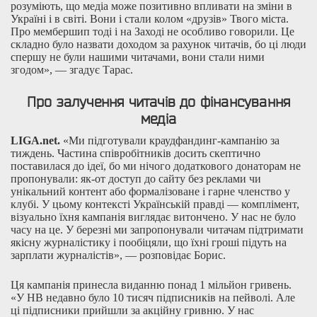
розуміють, що медіа може позитивно впливати на зміни в
Україні і в світі. Вони і стали колом «друзів» Твого міста.
Про мембершип тоді і на Заході не особливо говорили. Це
складно було назвати доходом за рахунок читачів, бо ці люди
спершу не були нашими читачами, вони стали ними
згодом», — згадує Тарас.
Про залучення читачів до фінансування
медіа
LIGA.net.
«Ми підготували краудфандинг-кампанію за
тиждень. Частина співробітників досить скептично
поставилася до ідеї, бо ми нічого додаткового донаторам не
пропонували: як-от доступ до сайту без реклами чи
унікальний контент або формалізоване і гарне членство у
клубі. У цьому контексті Українській правді — комплімент,
візуально їхня кампанія виглядає витончено. У нас не було
часу на це. У березні ми запропонували читачам підтримати
якісну журналістику і пообіцяли, що їхні гроші підуть на
зарплати журналістів», — розповідає Борис.
Ця кампанія принесла виданню понад 1 мільйон гривень.
«У НВ недавно було 10 тисяч підписників на пейволі. Але
ці підписники прийшли за акційну гривню. У нас