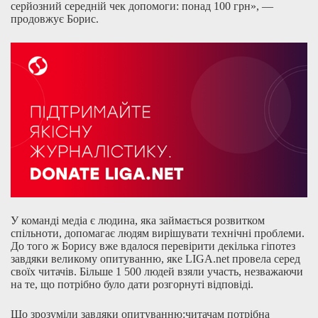
серйозний середній чек допомоги: понад 100 грн», —
продовжує Борис.
У команді медіа є людина, яка займається розвитком
спільноти, допомагає людям вирішувати технічні проблеми.
До того ж Борису вже вдалося перевірити декілька гіпотез
завдяки великому опитуванню, яке LIGA.net провела серед
своїх читачів. Більше 1 500 людей взяли участь, незважаючи
на те, що потрібно було дати розгорнуті відповіді.
Що зрозуміли завдяки опитуванню:читачам потрібна