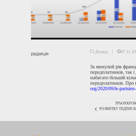
Досвід
|
07.11.2
редакція
За минулий рік францу
передплатників, так 
набагато більшій кіль
передплатників. Про 
org/2020/09/le-parisien-
ТРЬОХКРО
РОЗВИТКУ ПІДПИСК