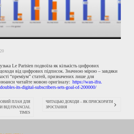
020
зька Le Parisien подвоїла як кількість цифрових
і доходи від цифрових підписок. Значною мірою – завдяки
кості “преміум” статей, призначених лише для
нюанси читайте мовою оригіналу:
https://wan-ifra.
doubles-its-digital-
subscribers-sets-goal-of-
200000/
КОВИЙ ПЛАН ДЛЯ
ЧИТАЦЬКІ ДОХОДИ – ЯК ПРИСКОРИТИ
И ВІД FINANCIAL
ЗРОСТАННЯ
TIMES