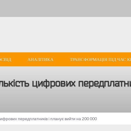
ОСВІД
АНАЛІТИКА
ТРАНСФОРМАЦІЯ ПІД ЧАС К
ількість цифрових передплатн
ь цифрових передплатників і планує вийти на 200 000