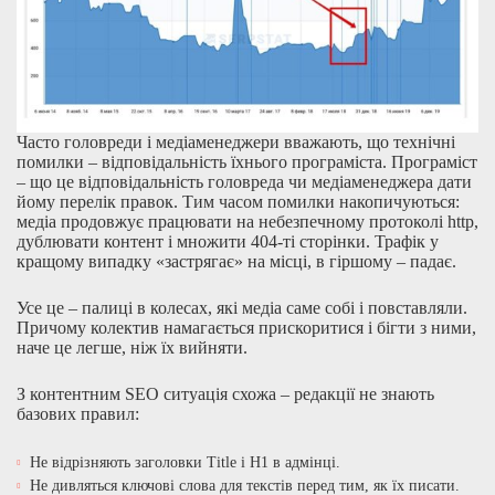
Часто головреди і медіаменеджери вважають, що технічні
помилки – відповідальність їхнього програміста. Програміст
– що це відповідальність головреда чи медіаменеджера дати
йому перелік правок. Тим часом помилки накопичуються:
медіа продовжує працювати на небезпечному протоколі http,
дублювати контент і множити 404-ті сторінки. Трафік у
кращому випадку «застрягає» на місці, в гіршому – падає.
Усе це – палиці в колесах, які медіа саме собі і повставляли.
Причому колектив намагається прискоритися і бігти з ними,
наче це легше, ніж їх вийняти.
З контентним SEO ситуація схожа – редакції не знають
базових правил:
Не відрізняють заголовки Title і Н1 в адмінці.
Не дивляться ключові слова для текстів перед тим, як їх писати.