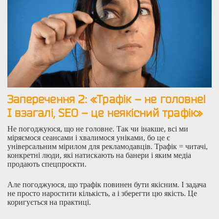
Заперечення 2:
«
Трафік – не головне!
І взагалі, SEO – це неякісний трафік
»
Не погоджуюся, що не головне. Так чи інакше, всі ми
міряємося сеансами і хвалимося уніками, бо це є
універсальним мірилом для рекламодавців. Трафік = читачі,
конкретні люди, які натискають на банери і яким медіа
продають спецпроєкти.
Але погоджуюся, що трафік повинен бути якісним. І задача
не просто наростити кількість, а і зберегти цю якість. Це
коригується на практиці.