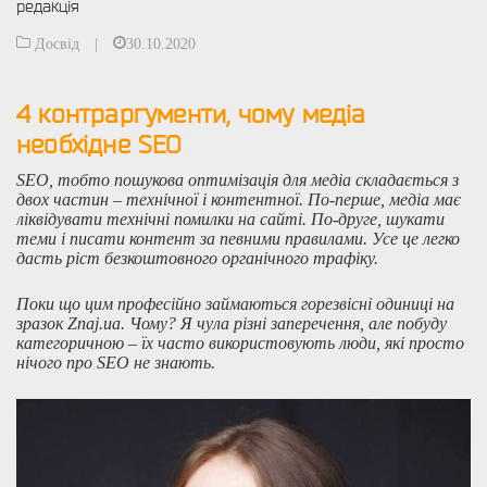
редакція
Досвід
|
30.10.2020
4 контраргументи, чому медіа
необхідне SEO
SEO, тобто пошукова оптимізація для медіа складається з
двох частин – технічної і контентної. По-перше, медіа має
ліквідувати технічні помилки на сайті. По-друге, шукати
теми і писати контент за певними правилами. Усе це легко
дасть ріст безкоштовного органічного трафіку.
Поки що цим професійно займаються горезвісні одиниці на
зразок Znaj.ua. Чому? Я чула різні заперечення, але побуду
категоричною – їх часто використовують люди, які просто
нічого про SEO не знають.