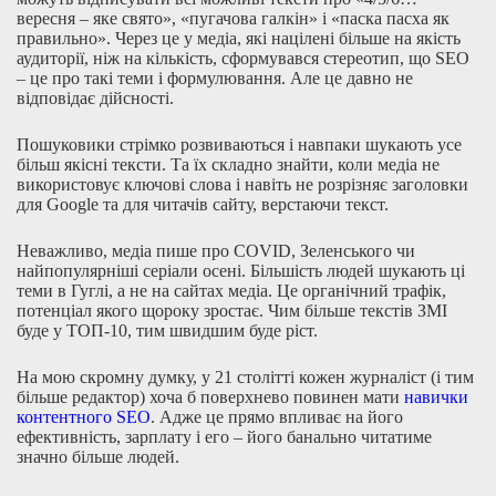
вересня – яке свято», «пугачова галкін» і «паска пасха як
правильно». Через це у медіа, які націлені більше на якість
аудиторії, ніж на кількість, сформувався стереотип, що SEO
– це про такі теми і формулювання. Але це давно не
відповідає дійсності.
Пошуковики стрімко розвиваються і навпаки шукають усе
більш якісні тексти. Та їх складно знайти, коли медіа не
використовує ключові слова і навіть не розрізняє заголовки
для Google та для читачів сайту, верстаючи текст.
Неважливо, медіа пише про COVID, Зеленського чи
найпопулярніші серіали осені. Більшість людей шукають ці
теми в Гуглі, а не на сайтах медіа. Це органічний трафік,
потенціал якого щороку зростає. Чим більше текстів ЗМІ
буде у ТОП-10, тим швидшим буде ріст.
На мою скромну думку, у 21 столітті кожен журналіст (і тим
більше редактор) хоча б поверхнево повинен мати
навички
контентного SEO
. Адже це прямо впливає на його
ефективність, зарплату і его – його банально читатиме
значно більше людей.