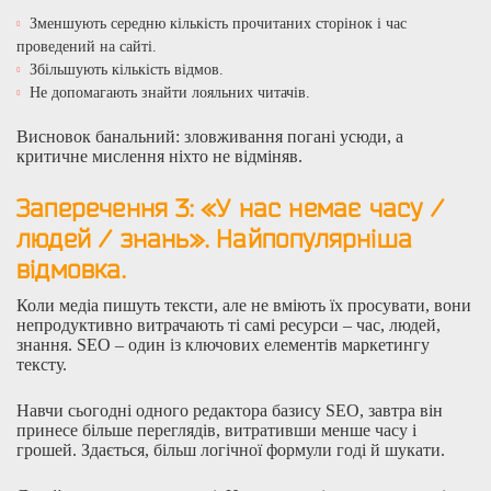
Зменшують середню кількість прочитаних сторінок і час
проведений на сайті.
Збільшують кількість відмов.
Не допомагають знайти лояльних читачів.
Висновок банальний: зловживання погані усюди, а
критичне мислення ніхто не відміняв.
Заперечення 3:
«
У нас немає часу /
людей / знань
»
.
Найпопулярніша
відмовка.
Коли медіа пишуть тексти, але не вміють їх просувати, вони
непродуктивно витрачають ті самі ресурси – час, людей,
знання. SEO – один із ключових елементів маркетингу
тексту.
Навчи сьогодні одного редактора базису SEO, завтра він
принесе більше переглядів, витративши менше часу і
грошей. Здається, більш логічної формули годі й шукати.