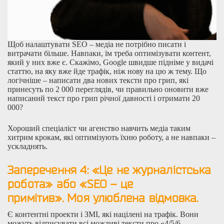
Щоб налаштувати SEO – медіа не потрібно писати і
витрачати більше. Навпаки, їм треба оптимізувати контент,
який у них вже є. Скажімо, Google швидше підніме у видачі
статтю, на яку вже йде трафік, ніж нову на цю ж тему. Що
логічніше – написати два нових тексти про грип, які
принесуть по 2 000 переглядів, чи правильно оновити вже
написаний текст про грип річної давності і отримати 20
000?
Хороший спеціаліст чи агенство навчить медіа таким
хитрим крокам, які оптимізують їхню роботу, а не навпаки –
ускладнять.
Заперечення 4:
«
Це не журналістська
робота
»
або
«
SEO – це
примітив
»
.
Моя улюблена відмовка.
Є контентні проекти і ЗМІ, які націлені на трафік. Вони
можуть відписувати всі можливі тексти про «4/5/6…