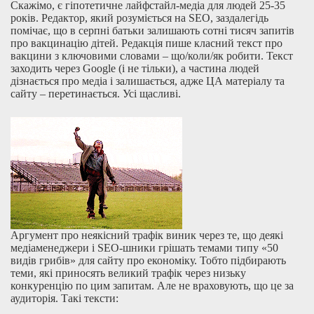
Скажімо, є гіпотетичне лайфстайл-медіа для людей 25-35
років. Редактор, який розуміється на SEO, заздалегідь
помічає, що в серпні батьки залишають сотні тисяч запитів
про вакцинацію дітей. Редакція пише класний текст про
вакцини з ключовими словами – що/коли/як робити. Текст
заходить через Google (і не тільки), а частина людей
дізнається про медіа і залишається, адже ЦА матеріалу та
сайту – перетинається. Усі щасливі.
Аргумент про неякісний трафік виник через те, що деякі
медіаменеджери і SEO-шники грішать темами типу «50
видів грибів» для сайту про економіку. Тобто підбирають
теми, які приносять великий трафік через низьку
конкуренцію по цим запитам. Але не враховують, що це за
аудиторія. Такі тексти: