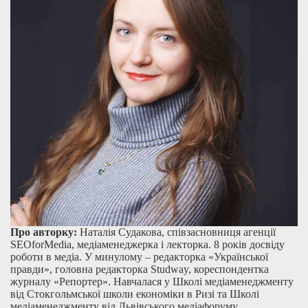
Про авторку:
Наталія Судакова, співзасновниця агенції
SEOforMedia, медіаменеджерка і лекторка. 8 років досвіду
роботи в медіа. У минулому – редакторка «Української
правди», головна редакторка Studway, кореспондентка
журналу «Репортер». Навчалася у Школі медіаменеджменту
від Стокгольмської школи економіки в Ризі та Школі
медіаменеджменту від Львівського медіафоруму.