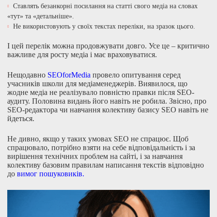
Ставлять безанкорні посилання на статті свого медіа на словах
«тут» та «детальніше».
Не використовують у своїх текстах переліки, на зразок цього.
І цей перелік можна продовжувати довго. Усе це – критично
важливе для росту медіа і має враховуватися.
Нещодавно
SEOforMedia
провело опитування серед
учасників школи для медіаменеджерів. Виявилося, що
жодне медіа не реалізувало повністю правки після SEO-
аудиту. Половина видань його навіть не робила. Звісно, про
SEO-редактора чи навчання колективу базису SEO навіть не
йдеться.
Не дивно, якщо у таких умовах SEO не спрацює. Щоб
спрацювало, потрібно взяти на себе відповідальність і за
вирішення технічних проблем на сайті, і за навчання
колективу базовим правилам написання текстів відповідно
до
вимог пошуковиків
.