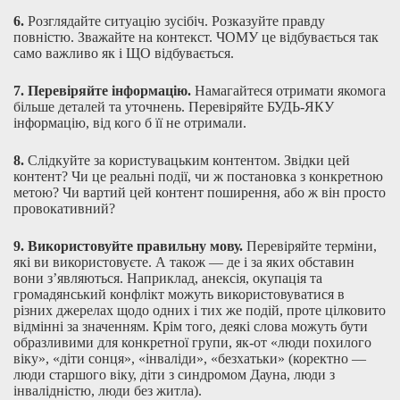
6.
Розглядайте ситуацію зусібіч. Розказуйте правду
повністю. Зважайте на контекст. ЧОМУ це відбувається так
само важливо як і ЩО відбувається.
7.
Перевіряйте інформацію.
Намагайтеся отримати якомога
більше деталей та уточнень. Перевіряйте БУДЬ-ЯКУ
інформацію, від кого б її не отримали.
8.
Слідкуйте за користувацьким контентом. Звідки цей
контент? Чи це реальні події, чи ж постановка з конкретною
метою? Чи вартий цей контент поширення, або ж він просто
провокативний?
9.
Використовуйте правильну мову.
Перевіряйте терміни,
які ви використовуєте. А також — де і за яких обставин
вони з’являються. Наприклад, анексія, окупація та
громадянський конфлікт можуть використовуватися в
різних джерелах щодо одних і тих же подій, проте цілковито
відмінні за значенням. Крім того, деякі слова можуть бути
образливими для конкретної групи, як-от «люди похилого
віку», «діти сонця», «інваліди», «безхатьки» (коректно —
люди старшого віку, діти з синдромом Дауна, люди з
інвалідністю, люди без житла).