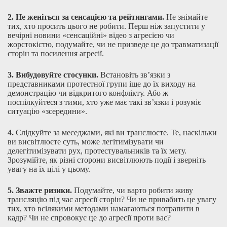
2.
Не женіться за сенсацією та рейтингами.
Не знімайте
тих, хто просить цього не робити. Перш ніж запустити у
вечірні новини «сенсаційні» відео з агресією чи
жорстокістю, подумайте, чи не призведе це до травматизації
сторін та посилення агресії.
3.
Вибудовуйте стосунки.
Встановіть зв’язки з
представниками протестної групи іще до їх виходу на
демонстрацію чи відкритого конфлікту. Або ж
поспілкуйтеся з тими, хто уже має такі зв’язки і розуміє
ситуацію «зсередини».
4.
Слідкуйте за меседжами, які ви транслюєте. Те, наскільки
ви висвітлюєте суть, може легітимізувати чи
делегітимізувати рух, протестувальників та їх мету.
Зрозумійте, як різні сторони висвітлюють події і зверніть
увагу на їх цілі у цьому.
5.
Зважте ризики.
Подумайте, чи варто робити живу
трансляцію під час агресії сторін? Чи не привабить це увагу
тих, хто всілякими методами намагаються потрапити в
кадр? Чи не спровокує це до агресії проти вас?