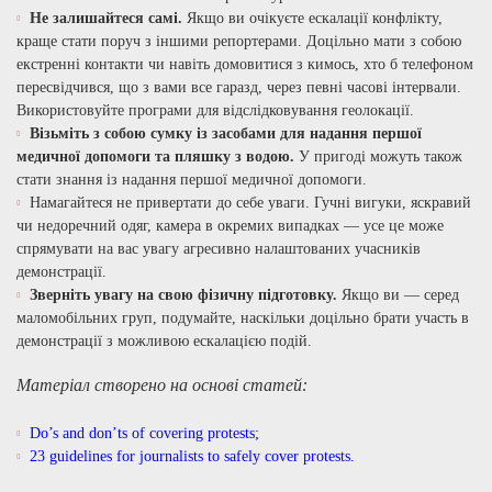
Не залишайтеся самі.
Якщо ви очікуєте ескалації конфлікту,
краще стати поруч з іншими репортерами. Доцільно мати з собою
екстренні контакти чи навіть домовитися з кимось, хто б телефоном
пересвідчився, що з вами все гаразд, через певні часові інтервали.
Використовуйте програми для відслідковування геолокації.
Візьміть з собою сумку із засобами для надання першої
медичної допомоги та пляшку з водою.
У пригоді можуть також
стати знання із надання першої медичної допомоги.
Намагайтеся не привертати до себе уваги. Гучні вигуки, яскравий
чи недоречний одяг, камера в окремих випадках — усе це може
спрямувати на вас увагу агресивно налаштованих учасників
демонстрації.
Зверніть увагу на свою фізичну підготовку.
Якщо ви — серед
маломобільних груп, подумайте, наскільки доцільно брати участь в
демонстрації з можливою ескалацією подій.
Матеріал створено на основі статей:
Do’s and don’ts of covering protests
;
23 guidelines for journalists to safely cover protests
.