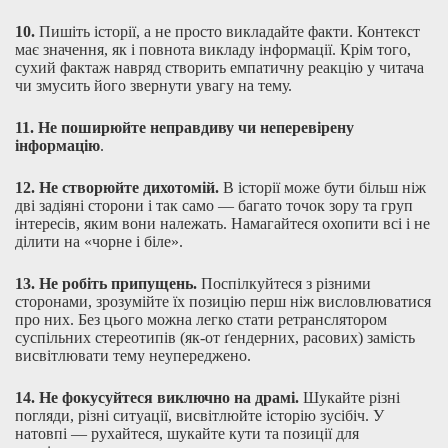
10.
Пишіть історії, а не просто викладайте факти. Контекст
має значення, як і повнота викладу інформації. Крім того,
сухий фактаж навряд створить емпатичну реакцію у читача
чи змусить його звернути увагу на тему.
11.
Не поширюйте неправдиву чи неперевірену
інформацію
.
12.
Не створюйте дихотомій.
В історії може бути більш ніж
дві задіяні сторони і так само — багато точок зору та груп
інтересів, яким вони належать. Намагайтеся охопити всі і не
ділити на «чорне і біле».
13.
Не робіть припущень.
Поспілкуйтеся з різними
сторонами, зрозумійте їх позицію перш ніж висловлюватися
про них. Без цього можна легко стати ретранслятором
суспільних стереотипів (як-от ґендерних, расових) замість
висвітлювати тему неупереджено.
14.
Не фокусуйтеся виключно на драмі.
Шукайте різні
погляди, різні ситуації, висвітлюйте історію зусібіч. У
натовпі — рухайтеся, шукайте кути та позиції для