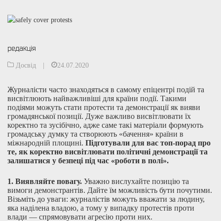
редакція
Досвід
|
24.07.2020
Журналісти часто знаходяться в самому епіцентрі подій та
висвітлюють найважливіші для країни події. Такими
подіями можуть стати протести та демонстрації як вияви
громадянської позиції. Дуже важливо висвітлювати їх
коректно та зусібічно, адже саме такі матеріали формують
громадську думку та створюють «бачення» країни в
міжнародній площині.
Підготували для вас топ-порад про
те, як коректно висвітлювати політичні демонстрації та
залишатися у безпеці під час «роботи в полі».
1.
Виявляйте повагу.
Уважно вислухайте позицію та
вимоги демонстрантів. Дайте їм можливість бути почутими.
Візьміть до уваги: журналістів можуть вважати за людину,
яка наділена владою, а тому у випадку протестів проти
влади — спрямовувати агресію проти них.