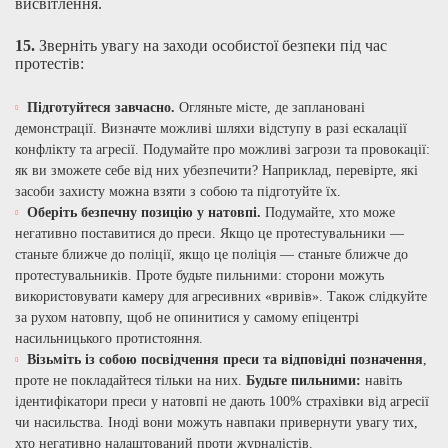
висвітлення.
15.
Зверніть увагу на заходи особистої безпеки під час
протестів:
Підготуйтеся завчасно.
Огляньте місте, де заплановані
демонстрації. Визначте можливі шляхи відступу в разі ескалації
конфлікту та агресії. Подумайте про можливі загрози та провокації:
як ви зможете себе від них убезпечити? Наприклад, перевірте, які
засоби захисту можна взяти з собою та підготуйте їх.
Оберіть безпечну позицію у натовпі.
Подумайте, хто може
негативно поставитися до преси. Якщо це протестувальники —
станьте ближче до поліції, якщо це поліція — станьте ближче до
протестувальників. Проте будьте пильними: сторони можуть
використовувати камеру для агресивних «вривів». Також слідкуйте
за рухом натовпу, щоб не опинитися у самому епіцентрі
насильницького протистояння.
Візьміть із собою посвідчення преси та відповідні позначення
,
проте не покладайтеся тільки на них.
Будьте пильними:
навіть
ідентифікатори преси у натовпі не дають 100% страхівки від агресії
чи насильства. Іноді вони можуть навпаки привернути увагу тих,
хто негативно налаштований проти журналістів.