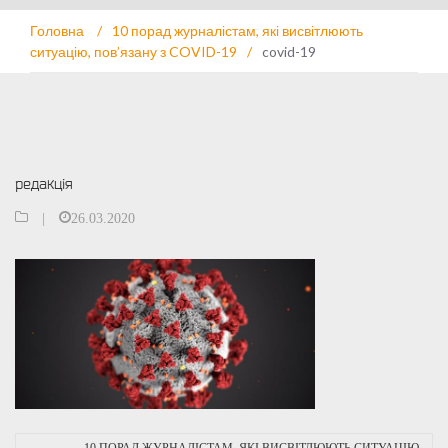
Головна
/
10 порад журналістам, які висвітлюють
ситуацію, пов’язану з COVID-19
/
covid-19
редакція
|
26.03.2020